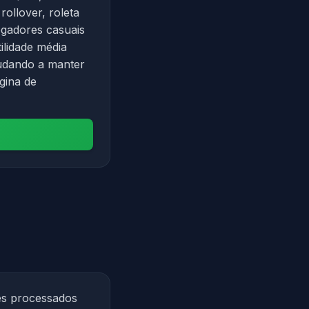
ollover, roleta
jogadores casuais
ilidade média
udando a manter
gina de
es processados