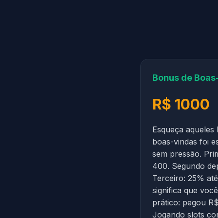
Bonus de Boas
R$ 1000
Esqueça aqueles 
boas-vindas foi 
sem pressão. Pri
400. Segundo dep
Terceiro: 25% at
significa que voc
prático: pegou R
Jogando slots c