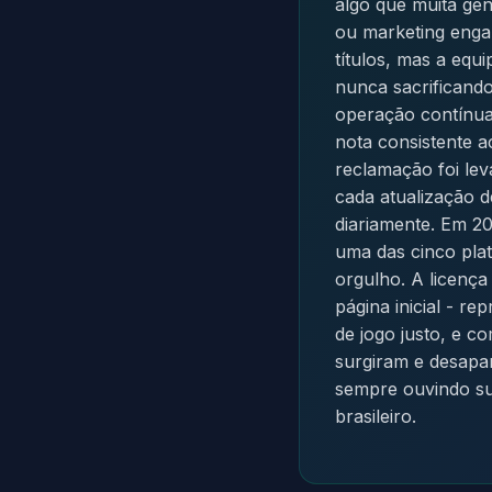
algo que muita ge
ou marketing enga
títulos, mas a equ
nunca sacrificand
operação contínua,
nota consistente 
reclamação foi lev
cada atualização d
diariamente. Em 2
uma das cinco plat
orgulho. A licença
página inicial - re
de jogo justo, e c
surgiram e desapa
sempre ouvindo su
brasileiro.