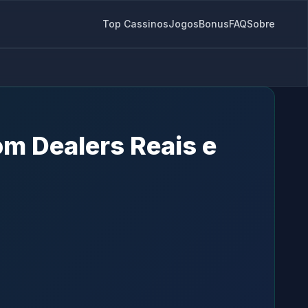
Top Cassinos
Jogos
Bonus
FAQ
Sobre
m Dealers Reais e