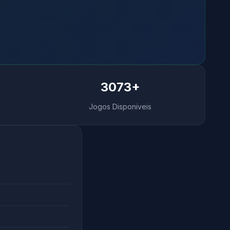
3073+
Jogos Disponiveis