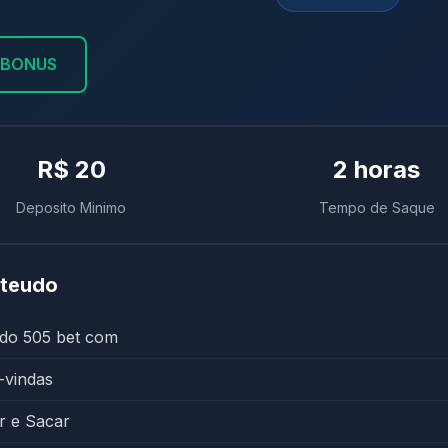
 BONUS
R$ 20
2 horas
Deposito Minimo
Tempo de Saque
nteudo
 do 505 bet com
-vindas
r e Sacar