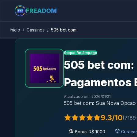
FREADOM
Inicio
/
Cassinos
/
505 bet com
Saque Relâmpago
505 bet com:
Pagamentos 
Atualizado em: 2026/01/21
505 bet com: Sua Nova Opcao 
9.3/10
(7189 
Bonus R$ 1000
Curacao