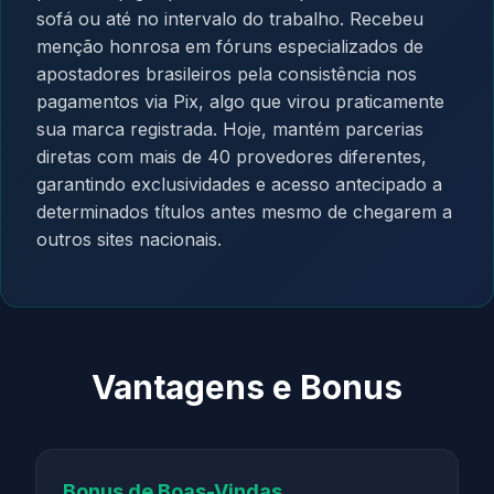
sofá ou até no intervalo do trabalho. Recebeu
menção honrosa em fóruns especializados de
apostadores brasileiros pela consistência nos
pagamentos via Pix, algo que virou praticamente
sua marca registrada. Hoje, mantém parcerias
diretas com mais de 40 provedores diferentes,
garantindo exclusividades e acesso antecipado a
determinados títulos antes mesmo de chegarem a
outros sites nacionais.
Vantagens e Bonus
Bonus de Boas-Vindas