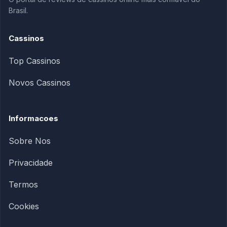
Brasil.
Cassinos
Top Cassinos
Novos Cassinos
Informacoes
Sobre Nos
Privacidade
Termos
Cookies