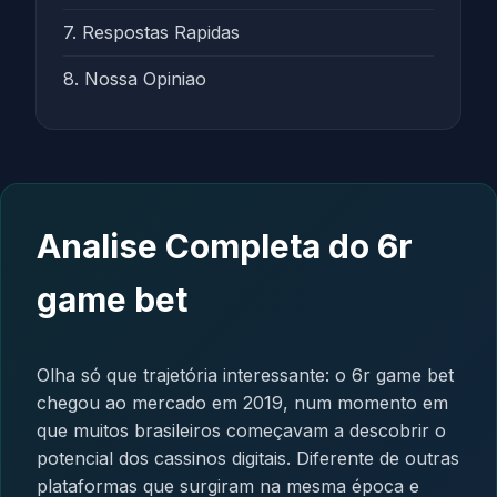
7. Respostas Rapidas
8. Nossa Opiniao
Analise Completa do 6r
game bet
Olha só que trajetória interessante: o 6r game bet
chegou ao mercado em 2019, num momento em
que muitos brasileiros começavam a descobrir o
potencial dos cassinos digitais. Diferente de outras
plataformas que surgiram na mesma época e