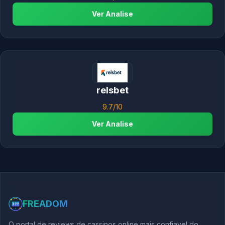
Ver Analise
relsbet
9.7/10
Ver Analise
FREADOM
O portal de reviews de cassinos online mais confiavel do