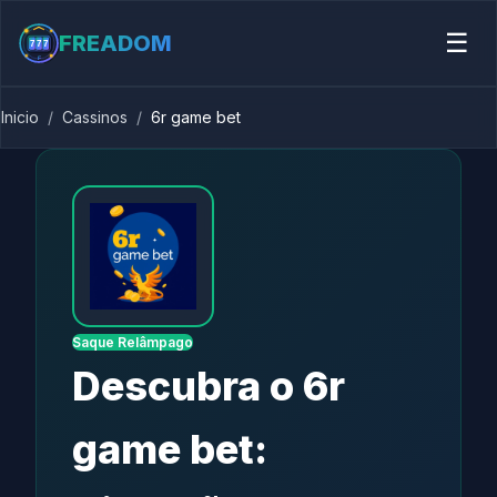
☰
FREADOM
Inicio
/
Cassinos
/
6r game bet
Saque Relâmpago
Descubra o 6r
game bet: