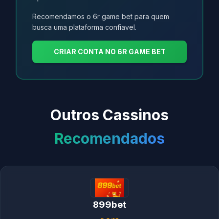
Recomendamos o 6r game bet para quem
busca uma plataforma confiavel.
CRIAR CONTA NO 6R GAME BET
Outros Cassinos
Recomendados
899bet