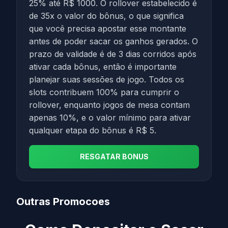
25% até R$ 1000. O rollover estabelecido é
de 35x o valor do bônus, o que significa
que você precisa apostar esse montante
antes de poder sacar os ganhos gerados. O
prazo de validade é de 3 dias corridos após
ativar cada bônus, então é importante
planejar suas sessões de jogo. Todos os
slots contribuem 100% para cumprir o
rollover, enquanto jogos de mesa contam
apenas 10%, e o valor mínimo para ativar
qualquer etapa do bônus é R$ 5.
RESGATAR BONUS
Outras Promocoes