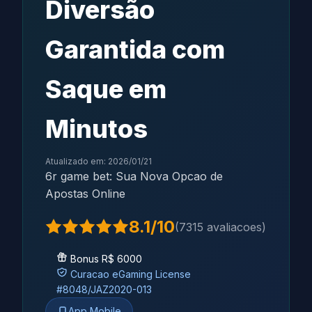
Diversão
Garantida com
Saque em
Minutos
Atualizado em: 2026/01/21
6r game bet: Sua Nova Opcao de
Apostas Online
8.1/10
(7315 avaliacoes)
Bonus R$ 6000
Curacao eGaming License
#8048/JAZ2020-013
App Mobile