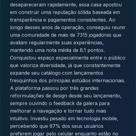
desapareceram rapidamente, essa casa apostou
em construir uma reputação sólida baseada em
transparência e pagamentos consistentes. Ao
longo desses anos de operação, conseguiu reunir
uma comunidade de mais de 7315 jogadores que
avaliam regularmente suas experiências,
mantendo uma nota média de 8.1 pontos.
Conquistou espaço especialmente entre o público
que valoriza diversidade, já que constantemente
expande seu catálogo com lançamentos
fresquinhos dos principais estúdios internacionais.
A plataforma passou por três grandes
reformulações de design desde seu lançamento,
sempre ouvindo o feedback da galera para
melhorar a navegação e tornar tudo mais
intuitivo. Investiu pesado em tecnologia mobile,
percebendo que 67% dos seus usuários
preferem jogar pelo celular enquanto estão no