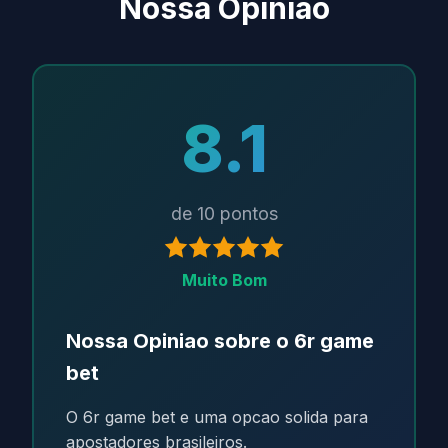
Nossa Opiniao
8.1
de 10 pontos
Muito Bom
Nossa Opiniao sobre o 6r game
bet
O 6r game bet e uma opcao solida para
apostadores brasileiros.