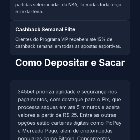
partidas selecionadas da NBA, liberadas toda terça
e sexta-feira.
Cashback Semanal Elite
Clientes do Programa VIP recebem até 15% de
cashback semanal em todas as apostas esportivas.
Como Depositar e Sacar
345bet prioriza agilidade e segurança nos
pagamentos, com destaque para o Pix, que
processa saques em até 5 minutos e aceita
valores a partir de R$ 25. Entre as outras
opções estão carteiras digitais como PicPay
e Mercado Pago, além de criptomoedas
populares como Bitcoin. Concorrentes