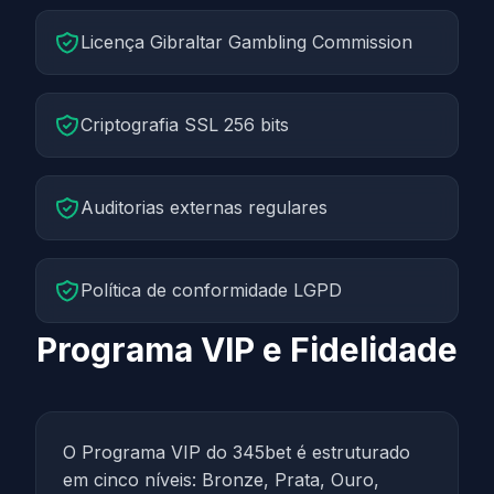
Licença Gibraltar Gambling Commission
Criptografia SSL 256 bits
Auditorias externas regulares
Política de conformidade LGPD
Programa VIP e Fidelidade
O Programa VIP do 345bet é estruturado
em cinco níveis: Bronze, Prata, Ouro,