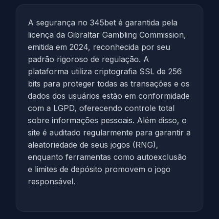
A segurança no 345bet é garantida pela
licença da Gibraltar Gambling Commission,
emitida em 2024, reconhecida por seu
padrão rigoroso de regulação. A
plataforma utiliza criptografia SSL de 256
bits para proteger todas as transações e os
dados dos usuários estão em conformidade
com a LGPD, oferecendo controle total
sobre informações pessoais. Além disso, o
site é auditado regularmente para garantir a
aleatoriedade de seus jogos (RNG),
enquanto ferramentas como autoexclusão
e limites de depósito promovem o jogo
responsável.