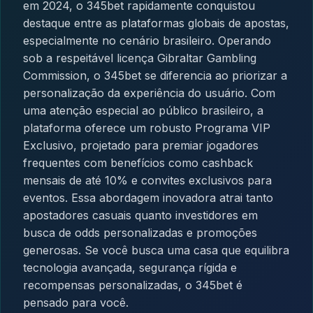
em 2024, o 345bet rapidamente conquistou
destaque entre as plataformas globais de apostas,
especialmente no cenário brasileiro. Operando
sob a respeitável licença Gibraltar Gambling
Commission, o 345bet se diferencia ao priorizar a
personalização da experiência do usuário. Com
uma atenção especial ao público brasileiro, a
plataforma oferece um robusto Programa VIP
Exclusivo, projetado para premiar jogadores
frequentes com benefícios como cashback
mensais de até 10% e convites exclusivos para
eventos. Essa abordagem inovadora atrai tanto
apostadores casuais quanto investidores em
busca de odds personalizadas e promoções
generosas. Se você busca uma casa que equilibra
tecnologia avançada, segurança rígida e
recompensas personalizadas, o 345bet é
pensado para você.