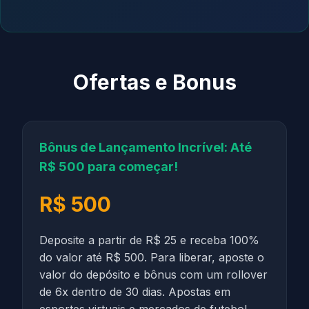
Ofertas e Bonus
Bônus de Lançamento Incrível: Até
R$ 500 para começar!
R$ 500
Deposite a partir de R$ 25 e receba 100%
do valor até R$ 500. Para liberar, aposte o
valor do depósito e bônus com um rollover
de 6x dentro de 30 dias. Apostas em