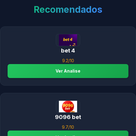
Recomendados
bet 4
9.2/10
Ver Analise
9096 bet
9.7/10