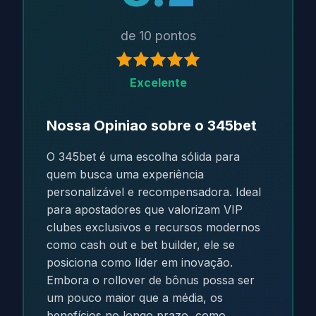
de 10 pontos
Excelente
Nossa Opiniao sobre o 345bet
O 345bet é uma escolha sólida para
quem busca uma experiência
personalizável e recompensadora. Ideal
para apostadores que valorizam VIP
clubes exclusivos e recursos modernos
como cash out e bet builder, ele se
posiciona como líder em inovação.
Embora o rollover de bônus possa ser
um pouco maior que a média, os
benefícios no longo prazo, como