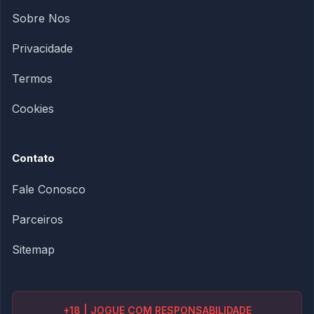
Sobre Nos
Privacidade
Termos
Cookies
Contato
Fale Conosco
Parceiros
Sitemap
+18 | JOGUE COM RESPONSABILIDADE