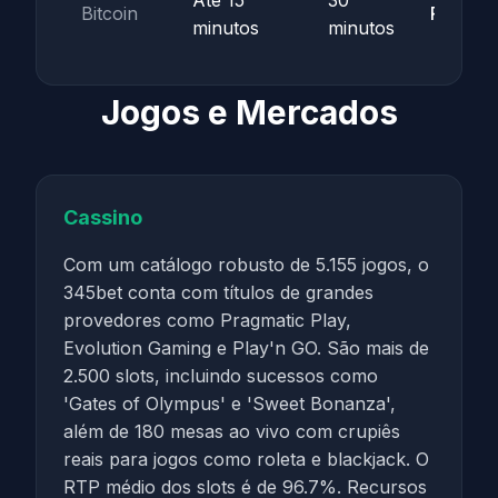
Até 15
30
Bitcoin
R$ 50
minutos
minutos
Jogos e Mercados
Cassino
Com um catálogo robusto de 5.155 jogos, o
345bet conta com títulos de grandes
provedores como Pragmatic Play,
Evolution Gaming e Play'n GO. São mais de
2.500 slots, incluindo sucessos como
'Gates of Olympus' e 'Sweet Bonanza',
além de 180 mesas ao vivo com crupiês
reais para jogos como roleta e blackjack. O
RTP médio dos slots é de 96.7%. Recursos