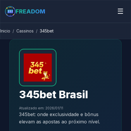
☰
FREADOM
Inicio
/
Cassinos
/
345bet
345bet Brasil
Atualizado em: 2026/01/11
345bet: onde exclusividade e bônus
elevam as apostas ao próximo nível.