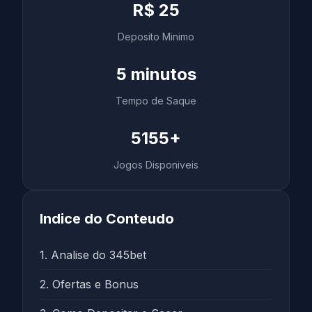
R$ 25
Deposito Minimo
5 minutos
Tempo de Saque
5155+
Jogos Disponiveis
Indice do Conteudo
1. Analise do 345bet
2. Ofertas e Bonus