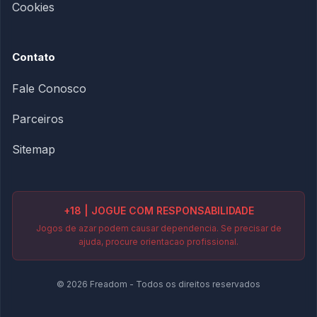
Cookies
Contato
Fale Conosco
Parceiros
Sitemap
+18 | JOGUE COM RESPONSABILIDADE
Jogos de azar podem causar dependencia. Se precisar de
ajuda, procure orientacao profissional.
© 2026 Freadom - Todos os direitos reservados