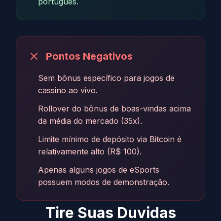
português.
Pontos Negativos
Sem bônus específico para jogos de
cassino ao vivo.
Rollover do bônus de boas-vindas acima
da média do mercado (35x).
Limite mínimo de depósito via Bitcoin é
relativamente alto (R$ 100).
Apenas alguns jogos de eSports
possuem modos de demonstração.
Tire Suas Duvidas