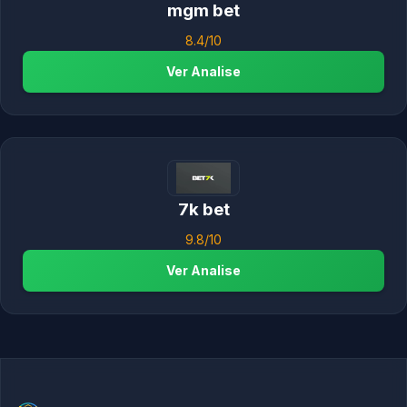
mgm bet
8.4/10
Ver Analise
7k bet
9.8/10
Ver Analise