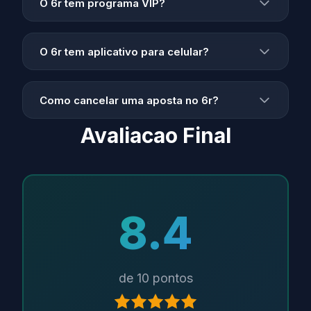
O 6r tem programa VIP?
outros jogos com menor contribuição.
Sim, o programa VIP oferece cashback,
bônus exclusivos e suporte prioritário para
O 6r tem aplicativo para celular?
membros selecionados.
Não há aplicativo dedicado, mas o site é
totalmente otimizado para dispositivos
Como cancelar uma aposta no 6r?
móveis, funcionando sem falhas.
Acesse sua conta, vá em 'Minhas Apostas',
Avaliacao Final
selecione a aposta e clique em 'Cancelar'
antes do evento iniciar.
8.4
de 10 pontos