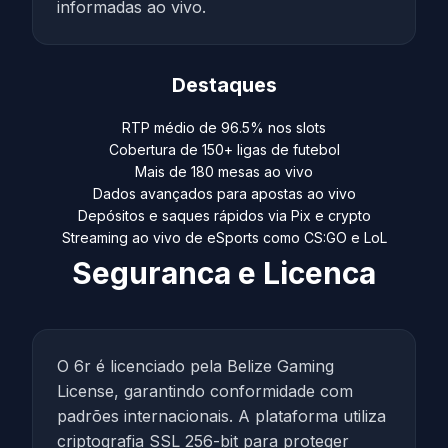
informadas ao vivo.
Destaques
RTP médio de 96.5% nos slots
Cobertura de 150+ ligas de futebol
Mais de 180 mesas ao vivo
Dados avançados para apostas ao vivo
Depósitos e saques rápidos via Pix e crypto
Streaming ao vivo de eSports como CS:GO e LoL
Seguranca e Licenca
O 6r é licenciado pela Belize Gaming
License, garantindo conformidade com
padrões internacionais. A plataforma utiliza
criptografia SSL 256-bit para proteger