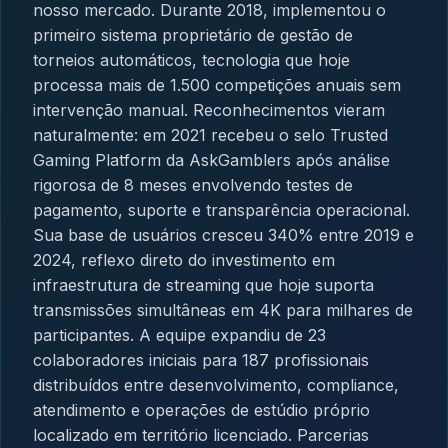
nosso mercado. Durante 2018, implementou o
primeiro sistema proprietário de gestão de
torneios automáticos, tecnologia que hoje
processa mais de 1.500 competições anuais sem
intervenção manual. Reconhecimentos vieram
naturalmente: em 2021 recebeu o selo Trusted
Gaming Platform da AskGamblers após análise
rigorosa de 8 meses envolvendo testes de
pagamento, suporte e transparência operacional.
Sua base de usuários cresceu 340% entre 2019 e
2024, reflexo direto do investimento em
infraestrutura de streaming que hoje suporta
transmissões simultâneas em 4K para milhares de
participantes. A equipe expandiu de 23
colaboradores iniciais para 187 profissionais
distribuídos entre desenvolvimento, compliance,
atendimento e operações de estúdio próprio
localizado em território licenciado. Parcerias