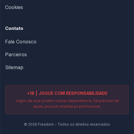
Cookies
Contato
Fale Conosco
Parceiros
Sitemap
+18 | JOGUE COM RESPONSABILIDADE
Jogos de azar podem causar dependencia. Se precisar de
ajuda, procure orientacao profissional.
© 2026 Freadom - Todos os direitos reservados