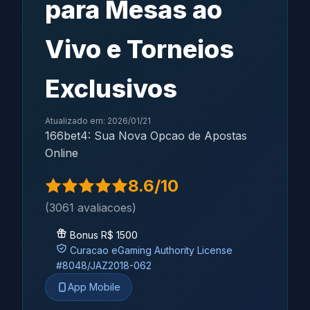
para Mesas ao
Vivo e Torneios
Exclusivos
Atualizado em: 2026/01/21
166bet4: Sua Nova Opcao de Apostas
Online
8.6/10
(3061 avaliacoes)
Bonus R$ 1500
Curacao eGaming Authority License
#8048/JAZ2018-062
App Mobile