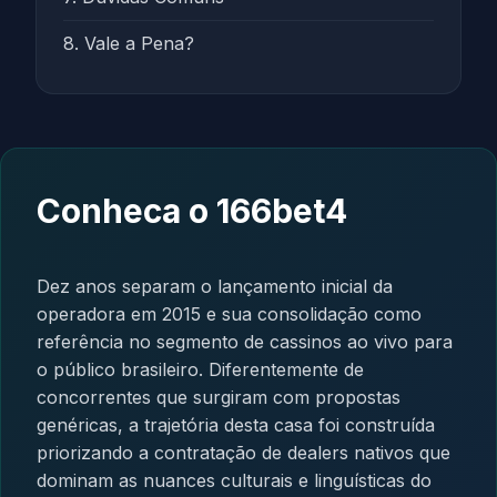
8. Vale a Pena?
Conheca o 166bet4
Dez anos separam o lançamento inicial da
operadora em 2015 e sua consolidação como
referência no segmento de cassinos ao vivo para
o público brasileiro. Diferentemente de
concorrentes que surgiram com propostas
genéricas, a trajetória desta casa foi construída
priorizando a contratação de dealers nativos que
dominam as nuances culturais e linguísticas do