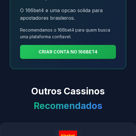
O 166bet4 e uma opcao solida para
apostadores brasileiros.
Recomendamos o 166bet4 para quem busca
uma plataforma confiavel.
CRIAR CONTA NO 166BET4
Outros Cassinos
Recomendados