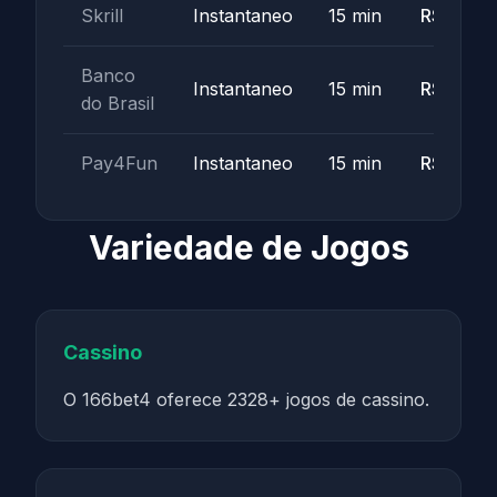
Skrill
Instantaneo
15 min
R$ 20
Banco
Instantaneo
15 min
R$ 20
do Brasil
Pay4Fun
Instantaneo
15 min
R$ 20
Variedade de Jogos
Cassino
O 166bet4 oferece 2328+ jogos de cassino.