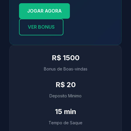
JOGAR AGORA
VER BONUS
R$ 1500
Bonus de Boas-vindas
R$ 20
Deposito Minimo
15 min
Tempo de Saque