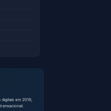
digitais em 2019,
transacional.