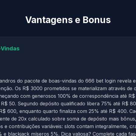
Vantagens e Bonus
-Vindas
ndros do pacote de boas-vindas do 666 bet login revela es
tenção. Os R$ 3000 prometidos se materializam através de 
meçando com generosos 100% de correspondência até R$ 
R$ 50. Segundo depósito qualificado libera 75% até R$ 80
R$ 600, enquanto quarto finaliza com 25% até R$ 400. Ca
ente de 20x calculado sobre soma de depósito mais bônus, 
os e contribuições variáveis: slots contam integralmente, 
 e blackjack míseros 5%. Dica valiosa? Complete cada fas