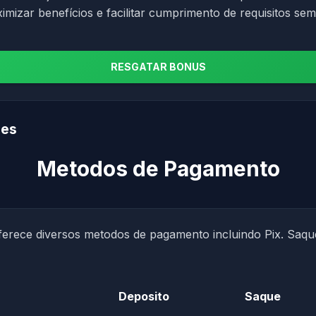
mizar benefícios e facilitar cumprimento de requisitos se
RESGATAR BONUS
oes
Metodos de Pagamento
oferece diversos metodos de pagamento incluindo Pix. Saq
Deposito
Saque