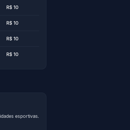
R$ 10
R$ 10
R$ 10
R$ 10
dades esportivas.