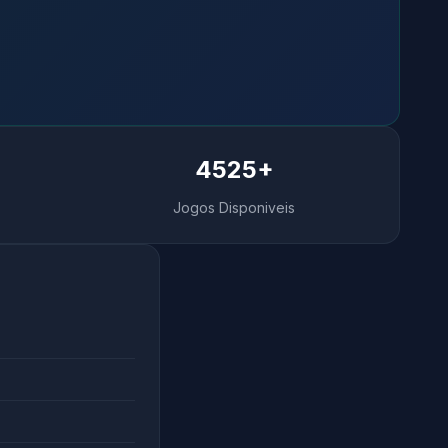
4525+
Jogos Disponiveis