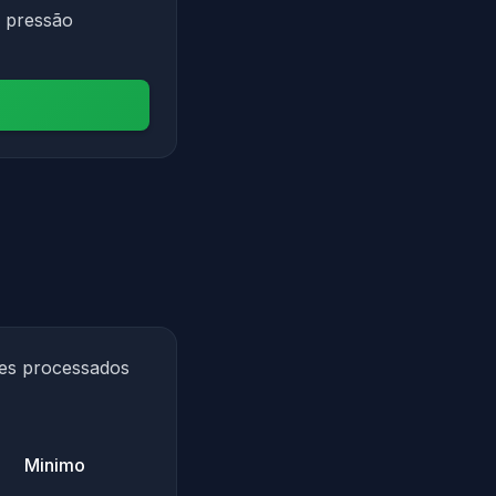
m pressão
ues processados
Minimo