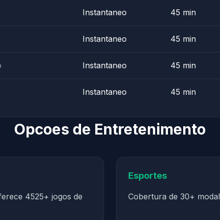
Instantaneo
45 min
Instantaneo
45 min
o
Instantaneo
45 min
Instantaneo
45 min
Opcoes de Entretenimento
Esportes
oferece 4525+ jogos de
Cobertura de 30+ modali