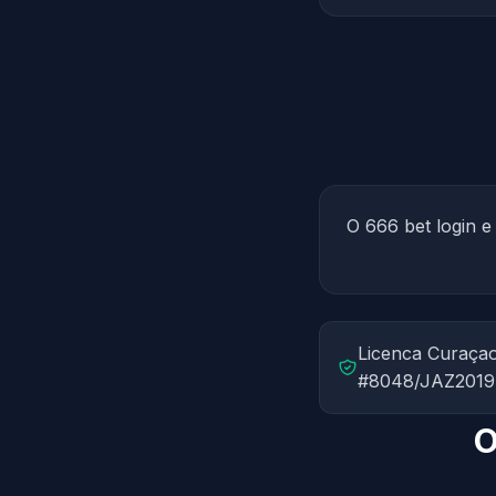
O 666 bet login 
Licenca Curaçao
#8048/JAZ2019
O