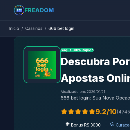
FREADOM
Inicio
/
Cassinos
/
666 bet login
Saque Ultra Rápido
Descubra Por
Apostas Onli
Atualizado em: 2026/01/21
666 bet login: Sua Nova Opcao
9.2/10
(4745
Bonus R$ 3000
Curaça