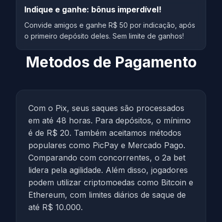
Indique e ganhe: bônus imperdível!
Convide amigos e ganhe R$ 50 por indicação, após
o primeiro depósito deles. Sem limite de ganhos!
Metodos de Pagamento
Com o Pix, seus saques são processados
em até 48 horas. Para depósitos, o mínimo
é de R$ 20. Também aceitamos métodos
populares como PicPay e Mercado Pago.
Comparando com concorrentes, o 2a bet
lidera pela agilidade. Além disso, jogadores
podem utilizar criptomoedas como Bitcoin e
Ethereum, com limites diários de saque de
até R$ 10.000.