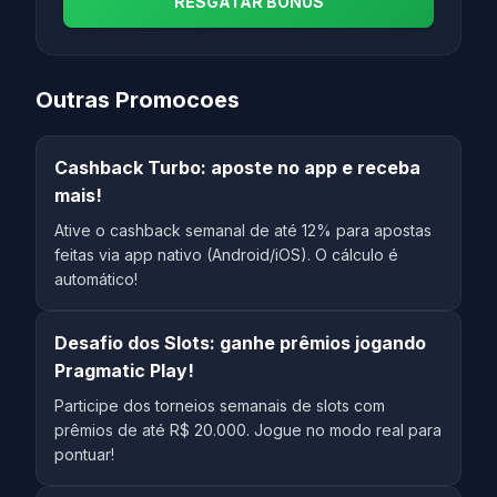
RESGATAR BONUS
Outras Promocoes
Cashback Turbo: aposte no app e receba
mais!
Ative o cashback semanal de até 12% para apostas
feitas via app nativo (Android/iOS). O cálculo é
automático!
Desafio dos Slots: ganhe prêmios jogando
Pragmatic Play!
Participe dos torneios semanais de slots com
prêmios de até R$ 20.000. Jogue no modo real para
pontuar!