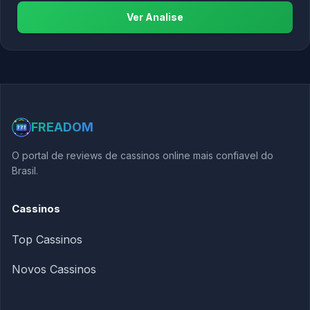
Ver Analise
FREADOM
O portal de reviews de cassinos online mais confiavel do
Brasil.
Cassinos
Top Cassinos
Novos Cassinos