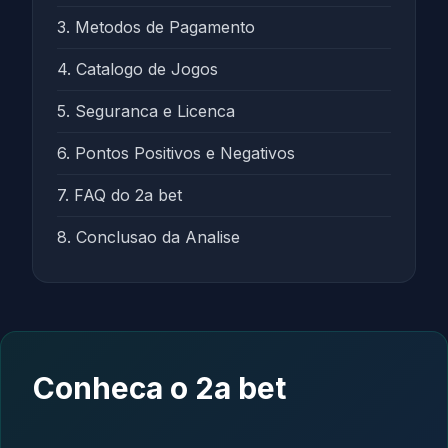
3. Metodos de Pagamento
4. Catalogo de Jogos
5. Seguranca e Licenca
6. Pontos Positivos e Negativos
7. FAQ do 2a bet
8. Conclusao da Analise
Conheca o 2a bet