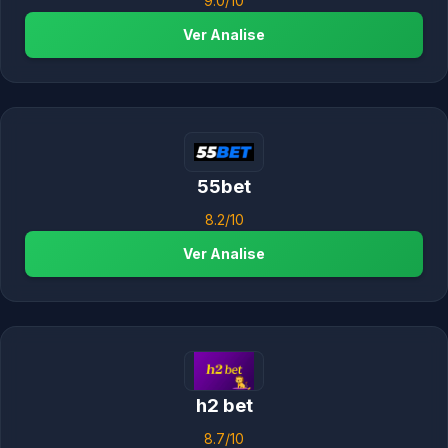
9.0/10
Ver Analise
55bet
8.2/10
Ver Analise
h2 bet
8.7/10