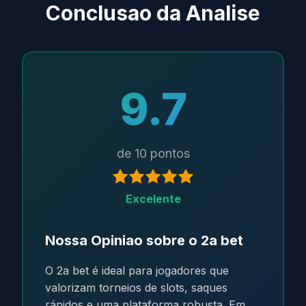
Os saques no 2a bet, principalmente via
Conclusao da Analise
Pix, são processados em até 48 horas.
Métodos como Bitcoin podem ser ainda
mais rápidos, com apenas 24 horas.
9.7
de 10 pontos
Excelente
Nossa Opiniao sobre o 2a bet
O 2a bet é ideal para jogadores que
valorizam torneios de slots, saques
rápidos e uma plataforma robusta. Em