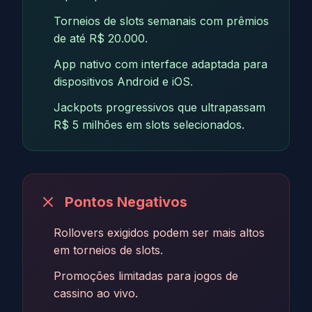
Torneios de slots semanais com prêmios
de até R$ 20.000.
App nativo com interface adaptada para
dispositivos Android e iOS.
Jackpots progressivos que ultrapassam
R$ 5 milhões em slots selecionados.
Pontos Negativos
Rollovers exigidos podem ser mais altos
em torneios de slots.
Promoções limitadas para jogos de
cassino ao vivo.