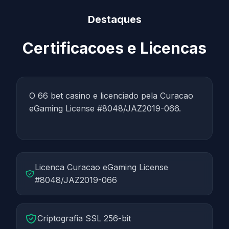
Destaques
Certificacoes e Licencas
O 66 bet casino e licenciado pela Curacao
eGaming License #8048/JAZ2019-066.
Licenca Curacao eGaming License
#8048/JAZ2019-066
Criptografia SSL 256-bit