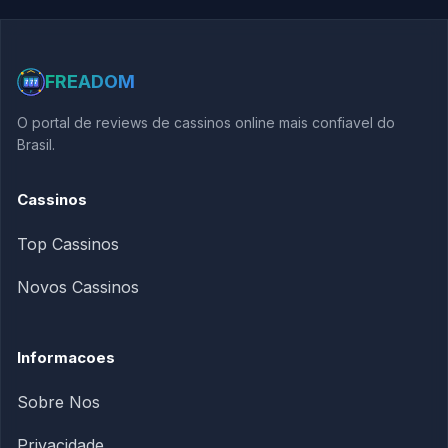
FREADOM
O portal de reviews de cassinos online mais confiavel do
Brasil.
Cassinos
Top Cassinos
Novos Cassinos
Informacoes
Sobre Nos
Privacidade