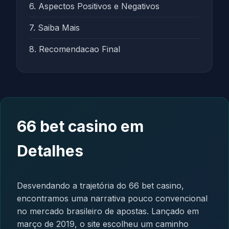
6. Aspectos Positivos e Negativos
7. Saiba Mais
8. Recomendacao Final
66 bet casino em
Detalhes
Desvendando a trajetória do 66 bet casino,
encontramos uma narrativa pouco convencional
no mercado brasileiro de apostas. Lançado em
março de 2019, o site escolheu um caminho