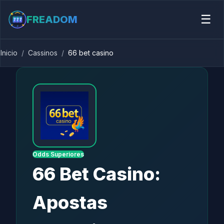
☰
FREADOM
Inicio
/
Cassinos
/
66 bet casino
Odds Superiores
66 Bet Casino:
Apostas