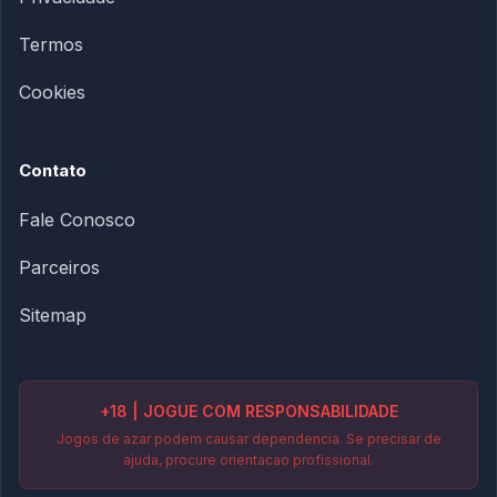
Termos
Cookies
Contato
Fale Conosco
Parceiros
Sitemap
+18 | JOGUE COM RESPONSABILIDADE
Jogos de azar podem causar dependencia. Se precisar de
ajuda, procure orientacao profissional.