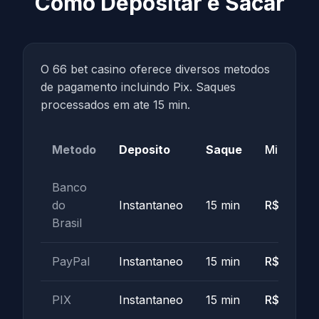
Como Depositar e Sacar
O 66 bet casino oferece diversos metodos
de pagamento incluindo Pix. Saques
processados em ate 15 min.
Metodo
Deposito
Saque
Minimo
Banco
do
Instantaneo
15 min
R$ 5
Brasil
PayPal
Instantaneo
15 min
R$ 5
PIX
Instantaneo
15 min
R$ 5