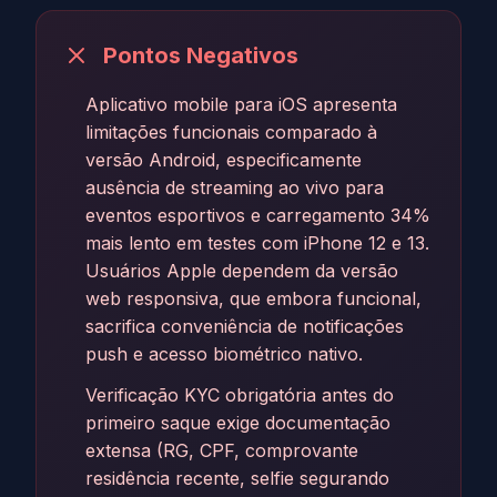
Pontos Negativos
Aplicativo mobile para iOS apresenta
limitações funcionais comparado à
versão Android, especificamente
ausência de streaming ao vivo para
eventos esportivos e carregamento 34%
mais lento em testes com iPhone 12 e 13.
Usuários Apple dependem da versão
web responsiva, que embora funcional,
sacrifica conveniência de notificações
push e acesso biométrico nativo.
Verificação KYC obrigatória antes do
primeiro saque exige documentação
extensa (RG, CPF, comprovante
residência recente, selfie segurando