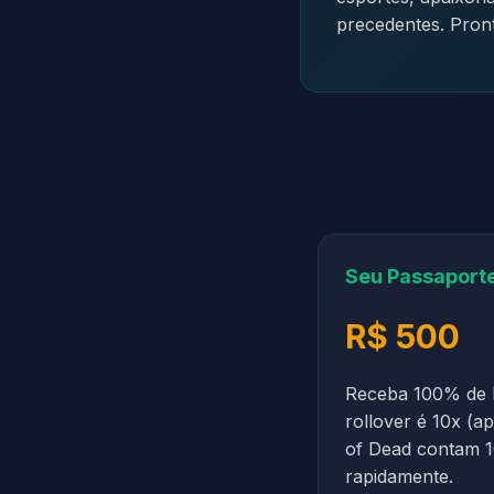
precedentes. Pron
Seu Passaporte
R$ 500
Receba 100% de b
rollover é 10x (a
of Dead contam 1
rapidamente.