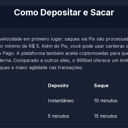
Como Depositar e Sacar
velocidade em primeiro lugar: saques via Pix são process
r mínimo de R$ 5. Além do Pix, você pode usar carteiras d
 Pago. A plataforma também aceita criptomoedas para q
rna. Comparado a outros sites, o 999bet oferece um limit
ues e maior agilidade nas transações.
Deposito
Saque
Instantâneo
10 minutos
5 minutos
15 minutos