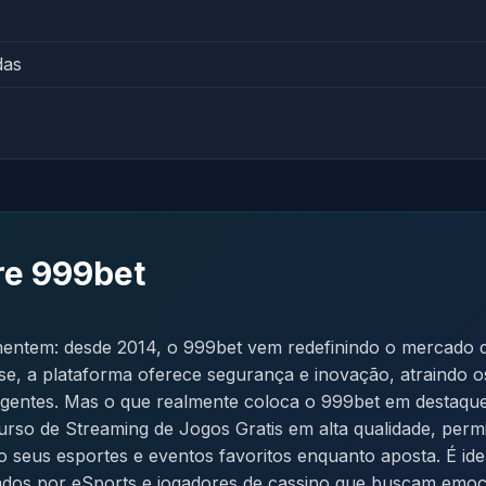
das
re 999bet
ntem: desde 2014, o 999bet vem redefinindo o mercado 
se, a plataforma oferece segurança e inovação, atraindo 
exigentes. Mas o que realmente coloca o 999bet em destaqu
urso de Streaming de Jogos Gratis em alta qualidade, perm
seus esportes e eventos favoritos enquanto aposta. É ide
ados por eSports e jogadores de cassino que buscam emo