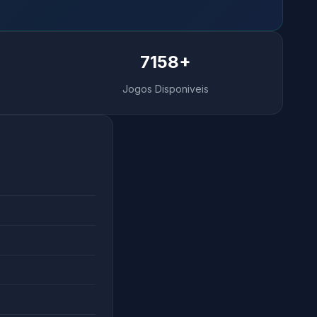
7158+
Jogos Disponiveis