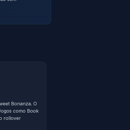
Sweet Bonanza. O
. Jogos como Book
 rollover