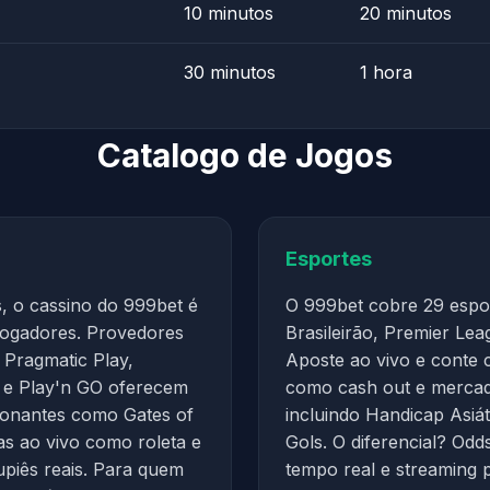
10 minutos
20 minutos
30 minutos
1 hora
Catalogo de Jogos
Esportes
 o cassino do 999bet é
O 999bet cobre 29 espor
jogadores. Provedores
Brasileirão, Premier Le
Pragmatic Play,
Aposte ao vivo e conte
 e Play'n GO oferecem
como cash out e mercad
ionantes como Gates of
incluindo Handicap Asiát
s ao vivo como roleta e
Gols. O diferencial? Odd
upiês reais. Para quem
tempo real e streaming 