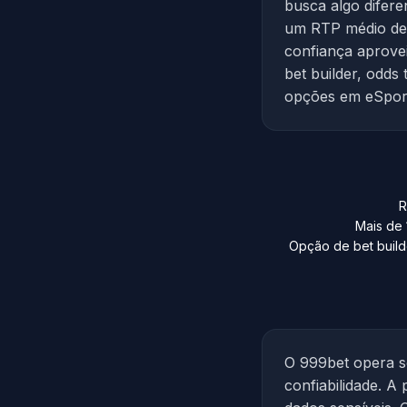
busca algo difere
um RTP médio de
confiança aprove
bet builder, odds 
opções em eSpor
R
Mais de 
Opção de bet build
O 999bet opera s
confiabilidade. A