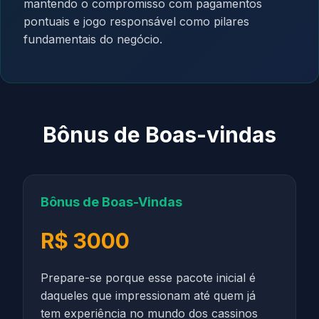
mantendo o compromisso com pagamentos
pontuais e jogo responsável como pilares
fundamentais do negócio.
Bônus de Boas-vindas
Bônus de Boas-Vindas
R$ 3000
Prepare-se porque esse pacote inicial é
daqueles que impressionam até quem já
tem experiência no mundo dos cassinos