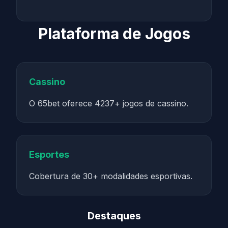
Plataforma de Jogos
Cassino
O 65bet oferece 4237+ jogos de cassino.
Esportes
Cobertura de 30+ modalidades esportivas.
Destaques