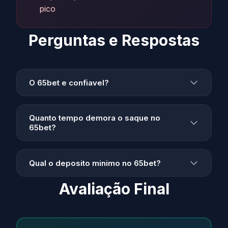
pico
Perguntas e Respostas
O 65bet e confiavel?
Sim, o 65bet opera com licenca da
Curacao eGaming License N°
Quanto tempo demora o saque no
8048/JAZ2024-065.
65bet?
Saques via Pix levam ate 1 hora.
Qual o deposito minimo no 65bet?
O deposito minimo e de R$ 50.
Avaliação Final