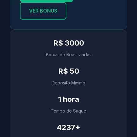
VER BONUS
R$ 3000
Bonus de Boas-vindas
R$ 50
Deposito Minimo
1 hora
Tempo de Saque
4237+