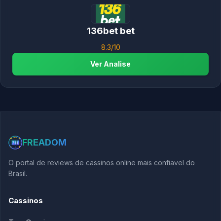
136bet bet
8.3/10
Ver Analise
FREADOM
O portal de reviews de cassinos online mais confiavel do
Brasil.
Cassinos