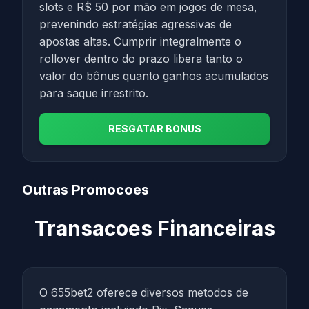
slots e R$ 50 por mão em jogos de mesa,
prevenindo estratégias agressivas de
apostas altas. Cumprir integralmente o
rollover dentro do prazo libera tanto o
valor do bônus quanto ganhos acumulados
para saque irrestrito.
RESGATAR BONUS
Outras Promocoes
Transacoes Financeiras
O 655bet2 oferece diversos metodos de