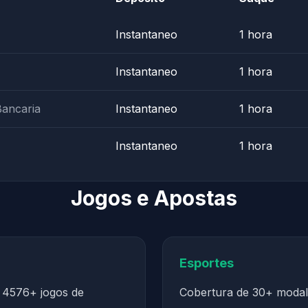
Instantaneo
1 hora
Instantaneo
1 hora
Bancaria
Instantaneo
1 hora
Instantaneo
1 hora
Jogos e Apostas
Esportes
 4576+ jogos de
Cobertura de 30+ modali