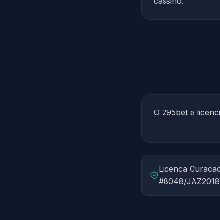
cassino.
O 295bet e licen
Licenca Curaca
#8048/JAZ2018