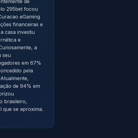
rentemente de
elo 295bet focou
a Curacao eGaming
ões financeiras e
a casa investiu
rnética e
Curiosamente, a
u seu
 jogadores em 67%
oncedido pela
 Atualmente,
isfação de 94% em
orizou
 brasileiro,
l que se aproxima.