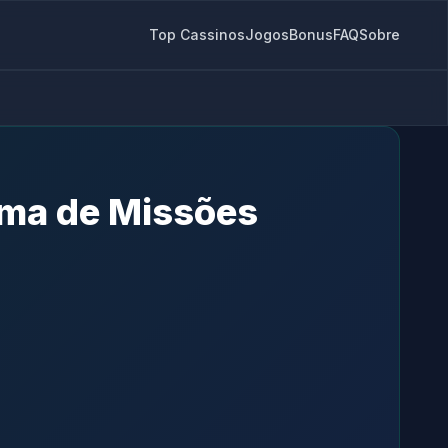
Top Cassinos
Jogos
Bonus
FAQ
Sobre
ema de Missões