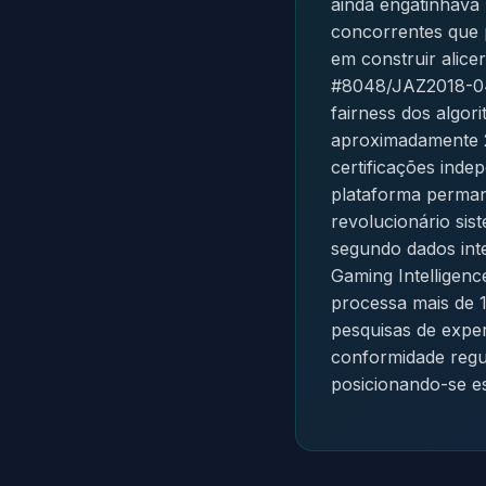
ainda engatinhava 
concorrentes que p
em construir alice
#8048/JAZ2018-040
fairness dos algor
aproximadamente 2.
certificações ind
plataforma perman
revolucionário si
segundo dados int
Gaming Intelligen
processa mais de 1
pesquisas de exper
conformidade regu
posicionando-se e