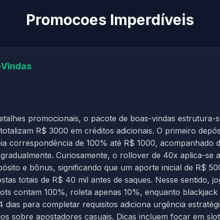
Promocoes Imperdíveis
-Vindas
etalhes promocionais, o pacote de boas-vindas estrutura-s
totalizam R$ 3000 em créditos adicionais. O primeiro depó
ia correspondência de 100% até R$ 1000, acompanhado d
as gradualmente. Curiosamente, o rollover de 40x aplica-se 
ósito e bônus, significando que um aporte inicial de R$ 
tas totais de R$ 40 mil antes de saques. Nesse sentido, j
slots contam 100%, roleta apenas 10%, enquanto blackjack
 dias para completar requisitos adiciona urgência estratég
os sobre apostadores casuais. Dicas incluem focar em slot