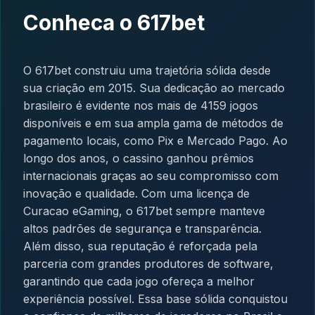
Conheca o 617bet
O 617bet construiu uma trajetória sólida desde
sua criação em 2015. Sua dedicação ao mercado
brasileiro é evidente nos mais de 4159 jogos
disponíveis e em sua ampla gama de métodos de
pagamento locais, como Pix e Mercado Pago. Ao
longo dos anos, o cassino ganhou prêmios
internacionais graças ao seu compromisso com
inovação e qualidade. Com uma licença de
Curacao eGaming, o 617bet sempre manteve
altos padrões de segurança e transparência.
Além disso, sua reputação é reforçada pela
parceria com grandes produtores de software,
garantindo que cada jogo ofereça a melhor
experiência possível. Essa base sólida conquistou