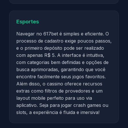
Esportes
Navegar no 617bet é simples e eficiente. O
processo de cadastro exige poucos passos,
e o primeiro depósito pode ser realizado
com apenas R$ 5. A interface é intuitiva,
com categorias bem definidas e opções de
busca aprimoradas, garantindo que você
encontre facilmente seus jogos favoritos.
Além disso, o cassino oferece recursos
extras como filtros de provedores e um
layout mobile perfeito para uso via
aplicativo. Seja para jogar crash games ou
slots, a experiência é fluida e imersiva!