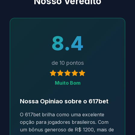
Nosso Veredito
temáticas para todos os gostos!
617bet, basta fazer um depósito mínimo de
para quem busca diversão rápida. Esses
R$ 5 e cumprir o rollover de 50x em até 60
jogos envolvem estratégia e reflexos,
dias. A dica é concentrar os esforços em
tornando cada rodada única!
jogos com alta taxa de contribuição para a
exigência, como slots. Leia os termos para
8.4
garantir o uso correto!
de 10 pontos
Muito Bom
Nossa Opiniao sobre o 617bet
O 617bet brilha como uma excelente
opção para jogadores brasileiros. Com
um bônus generoso de R$ 1200, mais de