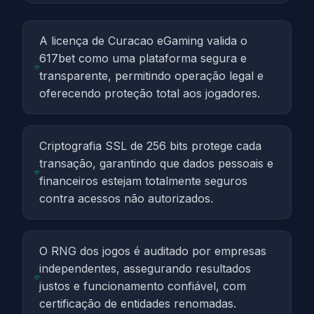
A licença de Curacao eGaming valida o
617bet como uma plataforma segura e
transparente, permitindo operação legal e
oferecendo proteção total aos jogadores.
Criptografia SSL de 256 bits protege cada
transação, garantindo que dados pessoais e
financeiros estejam totalmente seguros
contra acessos não autorizados.
O RNG dos jogos é auditado por empresas
independentes, assegurando resultados
justos e funcionamento confiável, com
certificação de entidades renomadas.