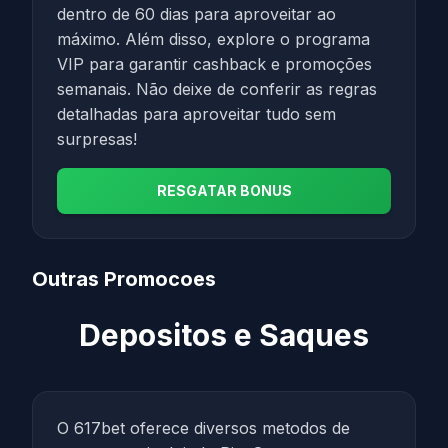
dentro de 60 dias para aproveitar ao
máximo. Além disso, explore o programa
VIP para garantir cashback e promoções
semanais. Não deixe de conferir as regras
detalhadas para aproveitar tudo sem
surpresas!
RESGATAR BONUS
Outras Promocoes
Depositos e Saques
O 617bet oferece diversos metodos de