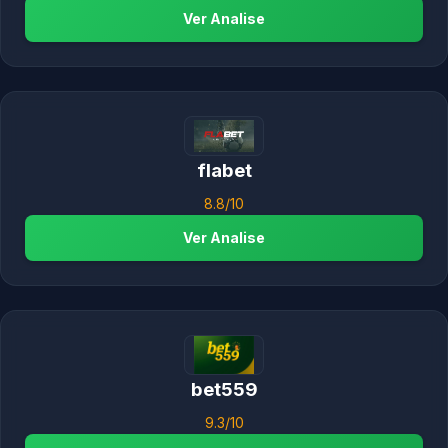
Ver Analise
flabet
8.8/10
Ver Analise
bet559
9.3/10