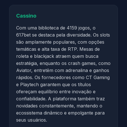
Cassino
Com uma biblioteca de 4159 jogos, o
617bet se destaca pela diversidade. Os slots
são amplamente populares, com opções
temáticas e alta taxa de RTP. Mesas de
roleta e blackjack atraem quem busca
estratégia, enquanto os crash games, como
Aviator, entretêm com adrenalina e ganhos
rápidos. Os fornecedores como CT Gaming
e Playtech garantem que os títulos
ofereçam equilíbrio entre inovação e
confiabilidade. A plataforma também traz
novidades constantemente, mantendo o
ecossistema dinâmico e empolgante para
seus usuários.