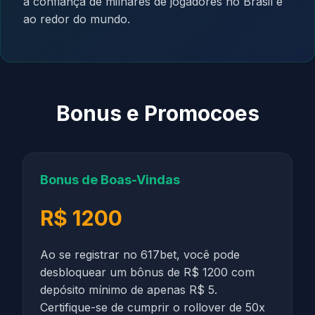
a confiança de milhares de jogadores no Brasil e
ao redor do mundo.
Bonus e Promocoes
Bonus de Boas-Vindas
R$ 1200
Ao se registrar no 617bet, você pode
desbloquear um bônus de R$ 1200 com
depósito mínimo de apenas R$ 5.
Certifique-se de cumprir o rollover de 50x