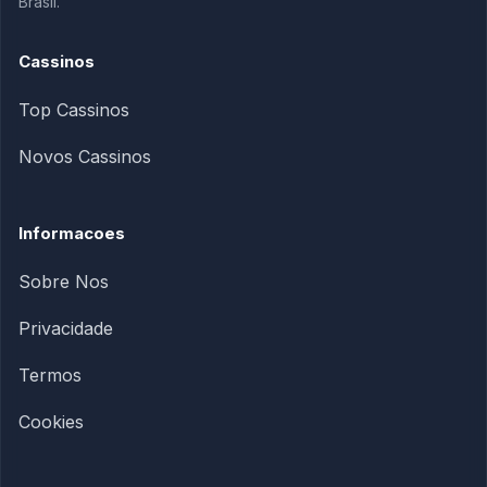
Brasil.
Cassinos
Top Cassinos
Novos Cassinos
Informacoes
Sobre Nos
Privacidade
Termos
Cookies