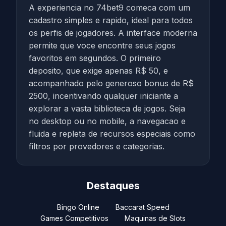
A experiencia no 74bet9 comeca com um
cadastro simples e rapido, ideal para todos
os perfis de jogadores. A interface moderna
permite que voce encontre seus jogos
favoritos em segundos. O primeiro
deposito, que exige apenas R$ 50, e
acompanhado pelo generoso bonus de R$
2500, incentivando qualquer iniciante a
explorar a vasta biblioteca de jogos. Seja
no desktop ou no mobile, a navegacao e
fluida e repleta de recursos especiais como
filtros por provedores e categorias.
Destaques
Bingo Online
Baccarat Speed
Games Competitivos
Maquinas de Slots