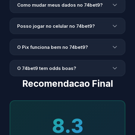
jogo responsavel estao disponiveis e
membros mais dedicados podem tambem
Como mudar meus dados no 74bet9?
incluem o estabelecimento de limites de
contar com o suporte de um gerente
Para alterar seus dados pessoais no
deposito, opcao de autoexclusao e acesso
pessoal no nivel Platinum. Para entrar no
74bet9, acesse o painel de configuracoes
a suporte 24 horas. Alem disso, recursos
Posso jogar no celular no 74bet9?
programa, acumule pontos com apostas
no proprio site ou app. Voce pode atualizar
como alertas de tempo de jogo ajudam os
regulares e participe de desafios especiais
Sim, o 74bet9 e completamente otimizado
informacoes como endereço e email, mas
usuarios a manter uma experiencia
para subir de nivel.
para dispositivos moveis! Voce pode
para modificar o CPF ou nome, sera
O Pix funciona bem no 74bet9?
equilibrada e responsavel. E claro, tudo
acessar o site pelo navegador ou baixar o
necessario reenviar documentacao para
isso vem acompanhado de informacoes
No 74bet9, o Pix certamente se destaca
aplicativo dedicado, disponivel para Android
verificacao. O processo e simples e leva ate
claras sobre condicoes e regras.
por sua agilidade. Voce consegue realizar
e iOS. A experiencia mobile e fluida, com
O 74bet9 tem odds boas?
48 horas para aprovacao final.
saques em apenas 30 minutos, sem
todos os jogos e funcionalidades acessiveis,
Sim! O 74bet9 oferece odds competitivas
complicacoes. Basta selecionar o metodo
Recomendacao Final
incluindo depositos, saques e suporte ao
em sua categoria de esportes, com foco
Pix na hora de sacar, inserir os dados
cliente.
especial em eventos nacionais e
corretos e confirmar. Para depositos, o
internacionais. As odds sao ajustadas com
processo e igualmente facil, com valores
base no mercado e garantem boas
minimos a partir de R$ 50.
oportunidades de ganho. Alem disso,
8.3
combinacoes de apostas e promocoes
especiais aumentam ainda mais o valor