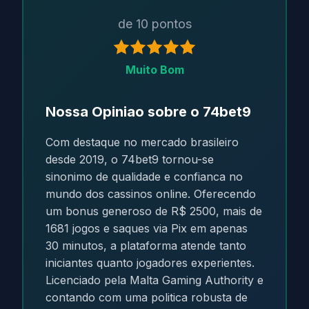
para os apostadores.
de 10 pontos
Muito Bom
Nossa Opiniao sobre o 74bet9
Com destaque no mercado brasileiro
desde 2019, o 74bet9 tornou-se
sinonimo de qualidade e confianca no
mundo dos cassinos online. Oferecendo
um bonus generoso de R$ 2500, mais de
1681 jogos e saques via Pix em apenas
30 minutos, a plataforma atende tanto
iniciantes quanto jogadores experientes.
Licenciado pela Malta Gaming Authority e
contando com uma politica robusta de