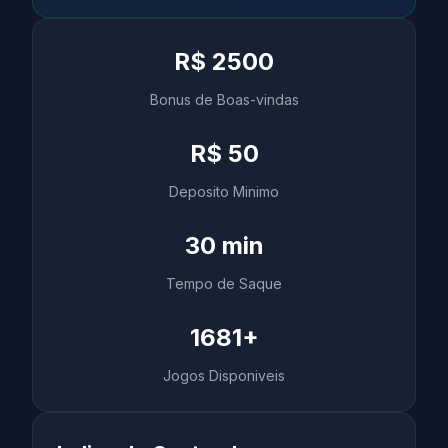
R$ 2500
Bonus de Boas-vindas
R$ 50
Deposito Minimo
30 min
Tempo de Saque
1681+
Jogos Disponiveis