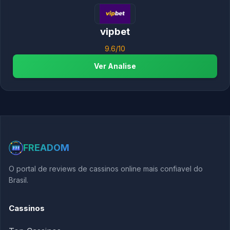
vipbet
9.6/10
Ver Analise
FREADOM
O portal de reviews de cassinos online mais confiavel do
Brasil.
Cassinos