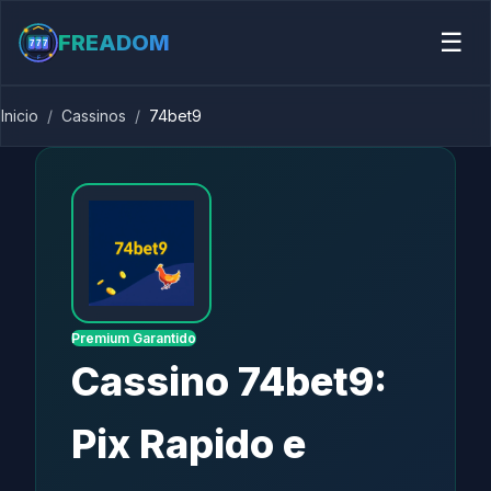
☰
FREADOM
Inicio
/
Cassinos
/
74bet9
Premium Garantido
Cassino 74bet9:
Pix Rapido e