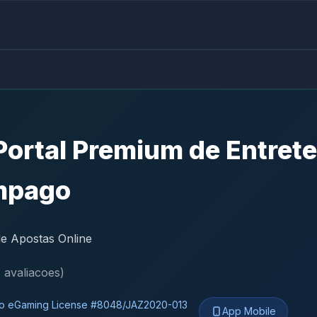
 Portal Premium de Entre
mpago
e Apostas Online
 avaliacoes)
o eGaming License #8048/JAZ2020-013
App Mobile