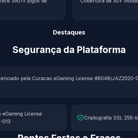
erece 3901+ jogos de
Cobertura de 30+ modali
Destaques
Segurança da Plataforma
licenciado pela Curacao eGaming License #8048/JAZ2020-0
o eGaming License
Criptografia SSL 256-b
-013