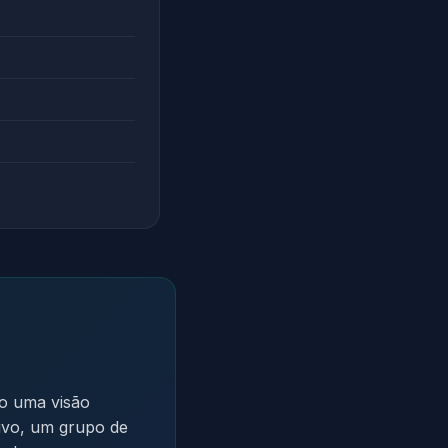
mo uma visão
sivo, um grupo de