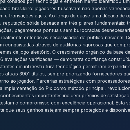
aixonados por tecnologia e entretenimento identificou um
cado brasileiro: jogadores buscavam não apenas varieda
m e transações ágeis. Ao longo de quase uma década de o
u reputação sólida baseada em três pilares fundamentais: 
ações, pagamentos pontuais sem burocracias desnecessári
realmente entende as necessidades do público nacional. Ce
am conquistadas através de auditorias rigorosas que comp
stemas de jogo aleatório. O crescimento orgânico da base d
 avaliações verificadas — demonstra confiança construída
tantes em infraestrutura tecnológica permitiram expandir 
a os atuais 3901 títulos, sempre priorizando fornecedores
torno ao jogador. Parcerias estratégicas com processador
m a implementação do Pix como método principal, revolucio
conhecimentos importantes incluem prêmios de satisfação 
testam o compromisso com excelência operacional. Esta sol
nte que seus ganhos estejam sempre protegidos e disponív