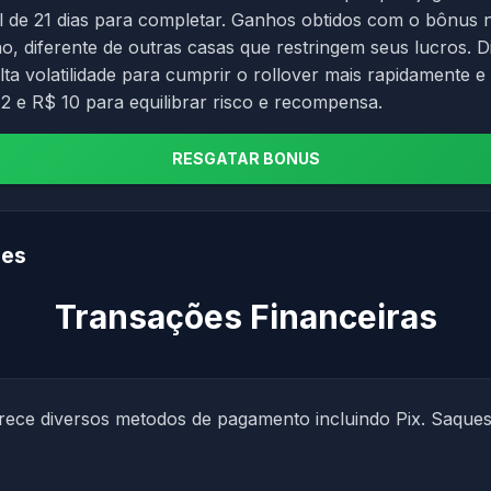
l de 21 dias para completar. Ganhos obtidos com o bônus
ão, diferente de outras casas que restringem seus lucros. Di
 alta volatilidade para cumprir o rollover mais rapidamente
2 e R$ 10 para equilibrar risco e recompensa.
RESGATAR BONUS
oes
Transações Financeiras
erece diversos metodos de pagamento incluindo Pix. Saqu