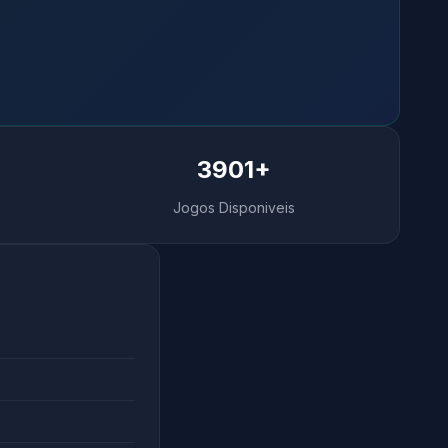
3901+
Jogos Disponiveis