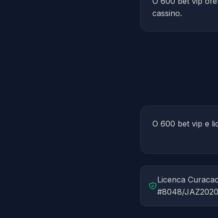
O 600 bet vip of
cassino.
O 600 bet vip e 
Licenca Curaca
#8048/JAZ2020