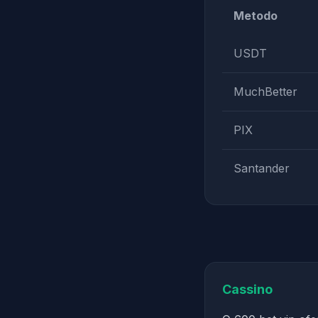
Metodo
USDT
MuchBetter
PIX
Santander
Cassino