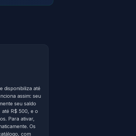
 disponibiliza até
unciona assim: seu
mente seu saldo
% até R$ 500, e o
s. Para ativar,
maticamente. Os
 catálogo, com