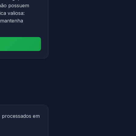
 não possuem
ca valiosa:
 e mantenha
es processados em