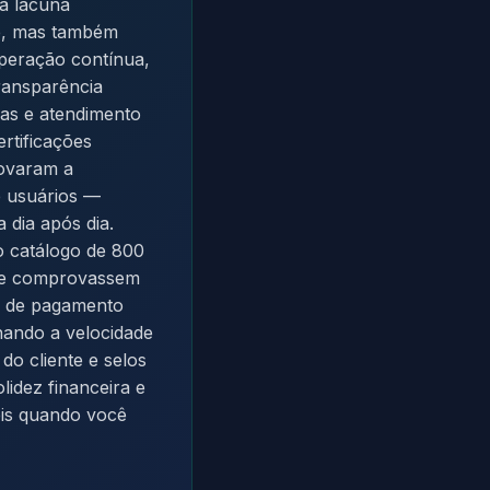
a lacuna
de, mas também
peração contínua,
transparência
as e atendimento
rtificações
rovaram a
e usuários —
 dia após dia.
o catálogo de 800
 que comprovassem
es de pagamento
nando a velocidade
do cliente e selos
idez financeira e
eis quando você