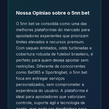
Nossa Opiniao sobre o 5nn bet
O 5nn bet se consolida como uma das
melhores plataformas do mercado para
apostadores experientes que priorizam
limites elevados e recursos premium.
Com saques ilimitados, odds turbinadas e
cobertura robusta de futebol brasileiro, é
perfeito para quem deseja apostar sem
restrições. Diferente de concorrentes
como Bet365 e Sportingbet, o 5nn bet
foca em entregar serviços
personalizados, sem comprometer a
experiência do usuário. A plataforma é
ideal para apostadores que valorizam
controle, suporte ágil e tecnologia de
ponta, mas pode ser desafiadora para