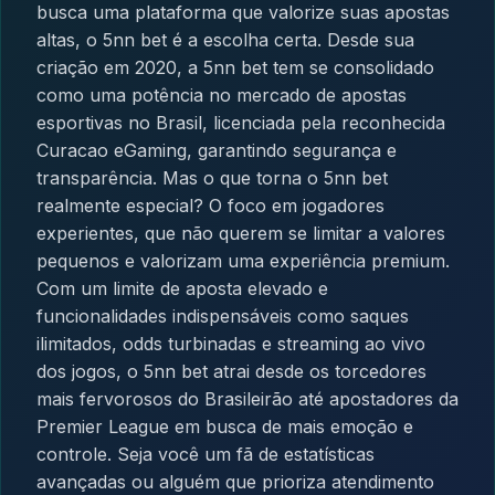
busca uma plataforma que valorize suas apostas
altas, o 5nn bet é a escolha certa. Desde sua
criação em 2020, a 5nn bet tem se consolidado
como uma potência no mercado de apostas
esportivas no Brasil, licenciada pela reconhecida
Curacao eGaming, garantindo segurança e
transparência. Mas o que torna o 5nn bet
realmente especial? O foco em jogadores
experientes, que não querem se limitar a valores
pequenos e valorizam uma experiência premium.
Com um limite de aposta elevado e
funcionalidades indispensáveis como saques
ilimitados, odds turbinadas e streaming ao vivo
dos jogos, o 5nn bet atrai desde os torcedores
mais fervorosos do Brasileirão até apostadores da
Premier League em busca de mais emoção e
controle. Seja você um fã de estatísticas
avançadas ou alguém que prioriza atendimento