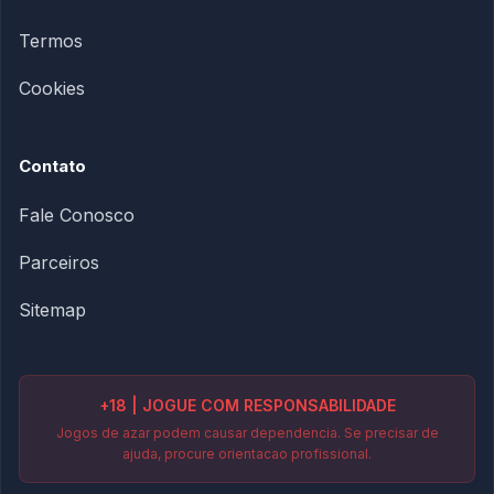
Termos
Cookies
Contato
Fale Conosco
Parceiros
Sitemap
+18 | JOGUE COM RESPONSABILIDADE
Jogos de azar podem causar dependencia. Se precisar de
ajuda, procure orientacao profissional.