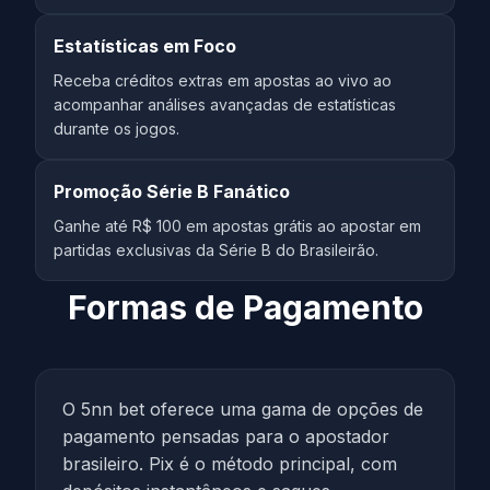
Estatísticas em Foco
Receba créditos extras em apostas ao vivo ao
acompanhar análises avançadas de estatísticas
durante os jogos.
Promoção Série B Fanático
Ganhe até R$ 100 em apostas grátis ao apostar em
partidas exclusivas da Série B do Brasileirão.
Formas de Pagamento
O 5nn bet oferece uma gama de opções de
pagamento pensadas para o apostador
brasileiro. Pix é o método principal, com