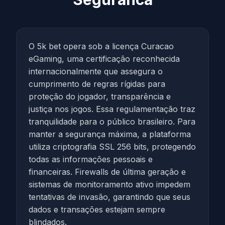
O 5k bet opera sob a licença Curacao
eGaming, uma certificação reconhecida
internacionalmente que assegura o
cumprimento de regras rígidas para
proteção do jogador, transparência e
justiça nos jogos. Essa regulamentação traz
tranquilidade para o público brasileiro. Para
manter a segurança máxima, a plataforma
utiliza criptografia SSL 256 bits, protegendo
todas as informações pessoais e
financeiras. Firewalls de última geração e
sistemas de monitoramento ativo impedem
tentativas de invasão, garantindo que seus
dados e transações estejam sempre
blindados.