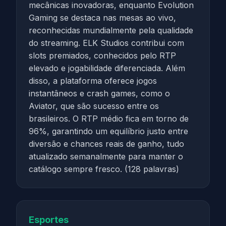
mecânicas inovadoras, enquanto Evolution
Gaming se destaca nas mesas ao vivo,
reconhecidas mundialmente pela qualidade
do streaming. ELK Studios contribui com
slots premiados, conhecidos pelo RTP
elevado e jogabilidade diferenciada. Além
disso, a plataforma oferece jogos
instantâneos e crash games, como o
Aviator, que são sucesso entre os
brasileiros. O RTP médio fica em torno de
96%, garantindo um equilíbrio justo entre
diversão e chances reais de ganho, tudo
atualizado semanalmente para manter o
catálogo sempre fresco. (128 palavras)
Esportes