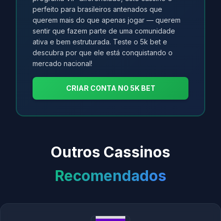
perfeito para brasileiros antenados que
querem mais do que apenas jogar — querem
sentir que fazem parte de uma comunidade
ativa e bem estruturada. Teste o 5k bet e
descubra por que ele está conquistando o
mercado nacional!
CRIAR CONTA NO 5K BET
Outros Cassinos
Recomendados