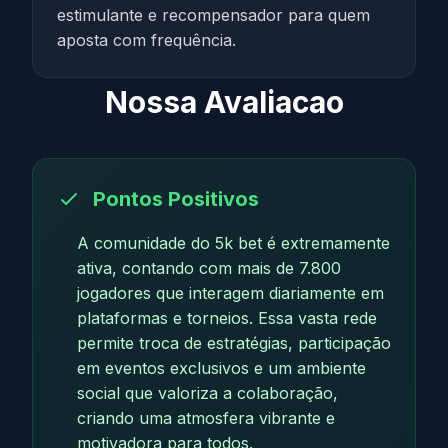
estimulante e recompensador para quem
aposta com frequência.
Nossa Avaliacao
Pontos Positivos
A comunidade do 5k bet é extremamente
ativa, contando com mais de 7.800
jogadores que interagem diariamente em
plataformas e torneios. Essa vasta rede
permite troca de estratégias, participação
em eventos exclusivos e um ambiente
social que valoriza a colaboração,
criando uma atmosfera vibrante e
motivadora para todos.