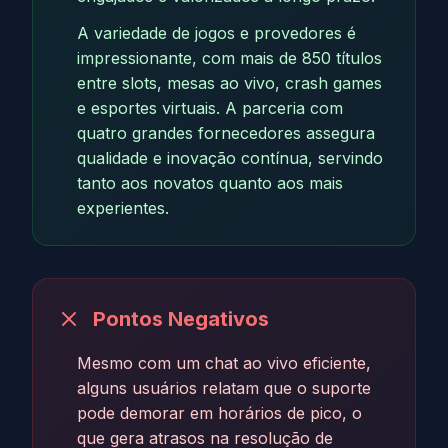
A variedade de jogos e provedores é
impressionante, com mais de 850 títulos
entre slots, mesas ao vivo, crash games
e esportes virtuais. A parceria com
quatro grandes fornecedores assegura
qualidade e inovação contínua, servindo
tanto aos novatos quanto aos mais
experientes.
Pontos Negativos
Mesmo com um chat ao vivo eficiente,
alguns usuários relatam que o suporte
pode demorar em horários de pico, o
que gera atrasos na resolução de