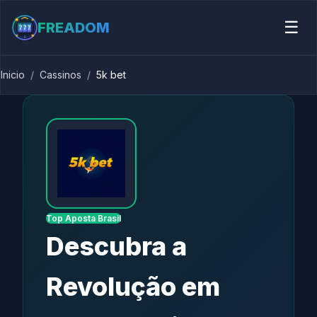
☰
FREADOM
Inicio
/
Cassinos
/
5k bet
Top Aposta Brasil
Descubra a
Revolução em