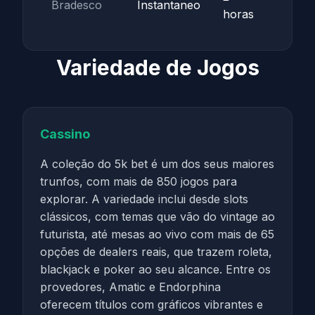
Bradesco
Instantaneo
R$ 50
horas
Variedade de Jogos
Cassino
A coleção do 5k bet é um dos seus maiores
trunfos, com mais de 850 jogos para
explorar. A variedade inclui desde slots
clássicos, com temas que vão do vintage ao
futurista, até mesas ao vivo com mais de 65
opções de dealers reais, que trazem roleta,
blackjack e poker ao seu alcance. Entre os
provedores, Amatic e Endorphina
oferecem títulos com gráficos vibrantes e