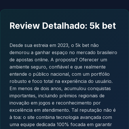
Review Detalhado: 5k bet
Desde sua estreia em 2023, o 5k bet não
demorou a ganhar espaço no mercado brasileiro
de apostas online. A proposta? Oferecer um
ambiente seguro, confiável e que realmente
entende o público nacional, com um portfólio
robusto e foco total na experiência do usuário.
Em menos de dois anos, acumulou conquistas
importantes, incluindo prêmios regionais de
inovação em jogos e reconhecimento por
excelência em atendimento. Tal reputação não é
à toa: o site combina tecnologia avançada com
uma equipe dedicada 100% focada em garantir