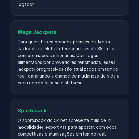
jogador.
Mega Jackpots
Para quem busca grandes prêmios, os Mega
Jackpots do 5k bet oferecem mais de 35 títulos
com premiações milionárias. Com jogos
alimentados por provedores renomados, esses
jackpots progressivos são atualizados em tempo
real, garantindo a chance de mudanças de vida a
cada aposta feita na plataforma.
Sportsbook
O sportsbook do 5k bet apresenta mais de 21
modalidades esportivas para apostar, com odds
competitivas e atualizações em tempo real.