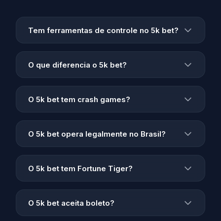
Tem ferramentas de controle no 5k bet?
Sim, o 5k bet oferece uma série de
ferramentas para que você possa jogar de
O que diferencia o 5k bet?
forma responsável e segura. Entre os
O que realmente coloca o 5k bet no radar é
recursos disponíveis, estão os limites
a combinação entre uma vasta gama de
personalizados de depósito e aposta, que
O 5k bet tem crash games?
mais de 850 jogos, incluindo 65 mesas ao
você pode ajustar diretamente em sua
Com certeza! O 5k bet inclui uma seleção
vivo com streaming em alta definição, e a
conta para controlar seus gastos. Além
de jogos instantâneos, entre eles os
rapidez nos pagamentos via Pix, que são
O 5k bet opera legalmente no Brasil?
disso, há a opção de autoexclusão
populares crash games como o Aviator.
processados em até 2 horas. Além disso, o
temporária ou permanente, caso deseje dar
Embora o mercado brasileiro ainda esteja
São mais de 13 jogos nessa categoria, que
programa VIP em cinco níveis oferece
um tempo nas apostas. Para ativar essas
em fase de regulamentação, o 5k bet opera
são ideais para quem busca emoção rápida
O 5k bet tem Fortune Tiger?
benefícios que vão de cashback até
funções, basta acessar a área de
legalmente sob a licença internacional
e apostas simples. O diferencial do 5k bet é
gerentes dedicados, algo pouco comum em
configurações do usuário e selecionar o
Sim, o popular slot Fortune Tiger está
Curacao eGaming, que é amplamente
a integração desses títulos com um sistema
cassinos brasileiros. Também conta com
que melhor atende suas necessidades. O
disponível no 5k bet, trazendo toda a
reconhecida e respeitada. Isso significa que
O 5k bet aceita boleto?
intuitivo que permite apostar, acompanhar
parcerias sólidas com provedores como
suporte também está preparado para
emoção e potencial de ganhos desse título
a plataforma segue padrões rígidos de
a curva de multiplicadores em tempo real e
Evolution Gaming e ELK Studios, garantindo