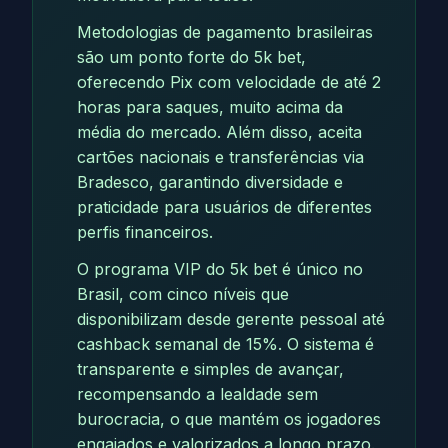
Metodologias de pagamento brasileiras
são um ponto forte do 5k bet,
oferecendo Pix com velocidade de até 2
horas para saques, muito acima da
média do mercado. Além disso, aceita
cartões nacionais e transferências via
Bradesco, garantindo diversidade e
praticidade para usuários de diferentes
perfis financeiros.
O programa VIP do 5k bet é único no
Brasil, com cinco níveis que
disponibilizam desde gerente pessoal até
cashback semanal de 15%. O sistema é
transparente e simples de avançar,
recompensando a lealdade sem
burocracia, o que mantém os jogadores
engajados e valorizados a longo prazo.