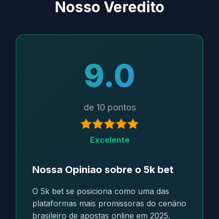
auxiliar na ativação desses mecanismos,
Atualmente, o 5k bet não oferece boleto
para os jogadores brasileiros. Esse jogo,
Nosso Veredito
segurança, transparência e justiça,
sacar os ganhos quase que
qualidade e inovação. Por fim, a licença
garantindo que você tenha total controle
bancário como método de depósito,
conhecido por seus gráficos vibrantes e
garantindo que os jogadores brasileiros
instantaneamente. Essa experiência é
Curacao eGaming assegura um ambiente
sobre seu comportamento de jogo. Essa
focando mais em opções rápidas e seguras
rodadas bônus incríveis, integra a biblioteca
tenham proteção adequada ao apostar.
especialmente apreciada pelos jogadores
seguro e regulamentado, trazendo
postura reforça o compromisso do 5k bet
como Pix, MuchBetter, cartão de crédito e
vastíssima do cassino, que conta com mais
Além disso, o site está em conformidade
brasileiros que curtem plataformas ágeis e
confiança ao público nacional.
com o bem-estar dos seus jogadores.
transferências via Bradesco. Essa decisão
de 850 jogos. Para encontrá-lo, basta usar
com as melhores práticas internacionais e
dinâmicas.
visa garantir que os jogadores possam
9.0
a busca ou navegar pela categoria de
oferece suporte em português, facilitando
aproveitar a rapidez de crédito em suas
caça-níqueis, onde ele está em destaque
a experiência para o público do Brasil.
contas, especialmente com saques via Pix
entre os favoritos do público.
em até 2 horas. Embora o boleto não esteja
de 10 pontos
disponível, as opções existentes são mais
ágeis e amplamente usadas no Brasil,
facilitando a experiência de depósito e
Excelente
saque.
Nossa Opiniao sobre o 5k bet
O 5k bet se posiciona como uma das
plataformas mais promissoras do cenário
brasileiro de apostas online em 2025.