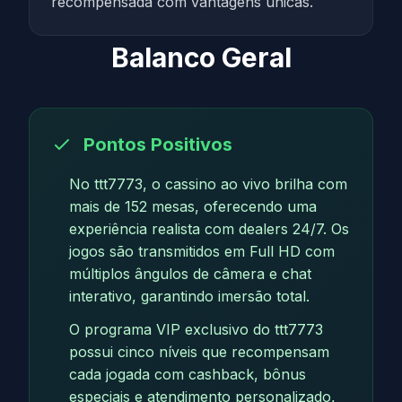
recompensada com vantagens únicas.
Balanco Geral
Pontos Positivos
No ttt7773, o cassino ao vivo brilha com
mais de 152 mesas, oferecendo uma
experiência realista com dealers 24/7. Os
jogos são transmitidos em Full HD com
múltiplos ângulos de câmera e chat
interativo, garantindo imersão total.
O programa VIP exclusivo do ttt7773
possui cinco níveis que recompensam
cada jogada com cashback, bônus
especiais e atendimento personalizado,