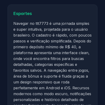
Esportes
Navegar no ttt7773 é uma jornada simples
e super intuitiva, projetada para o usuário
brasileiro. O cadastro é rápido, com poucos
passos e verificação simplificada. Depois do
primeiro depósito mínimo de R$ 40, a
plataforma apresenta uma interface clean,
onde você encontra filtros para buscas
detalhadas, categorias específicas e
favoritos salvos. A navegação entre jogos,
área de bônus e suporte é fluida graças a
um design responsivo que roda
perfeitamente em Android e iOS. Recursos
modernos como modo escuro, notificações
personalizadas e histórico detalhado de