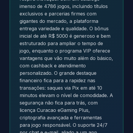
imenso de 4786 jogos, incluindo títulos
exclusivos e parcerias firmes com
gigantes do mercado, a plataforma
entrega variedade e qualidade. O bônus
inicial de até R$ 5000 é generoso e bem
estruturado para ampliar o tempo de
jogo, enquanto o programa VIP oferece
vantagens que vão muito além do básico,
com cashback e atendimento
personalizado. O grande destaque
financeiro fica para a rapidez nas
transações: saques via Pix em até 10
minutos elevam o nível de comodidade. A
segurança não fica para trás, com
licença Curacao eGaming Plus,
criptografia avançada e ferramentas
para jogo responsável. O suporte 24/7
por chat e e-mail, aliado a um app