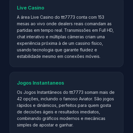
Live Casino
A área Live Casino do ttt7773 conta com 153
mesas ao vivo onde dealers reais comandam as
partidas em tempo real. Transmissões em Full HD,
chat interativo e múltiplas câmeras criam uma
experiência próxima à de um cassino físico,
usando tecnologia que garante fluidez e
estabilidade mesmo em conexões móveis.
Jogos Instantaneos
Os Jogos Instantâneos do ttt7773 somam mais de
42 opções, incluindo o famoso Aviator. São jogos
rápidos e dinâmicos, perfeitos para quem gosta
de decisões ágeis e resultados imediatos,
combinando gráficos modernos e mecânicas
simples de apostar e ganhar.