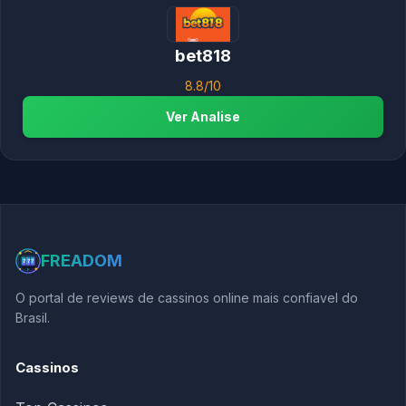
bet818
8.8/10
Ver Analise
FREADOM
O portal de reviews de cassinos online mais confiavel do
Brasil.
Cassinos