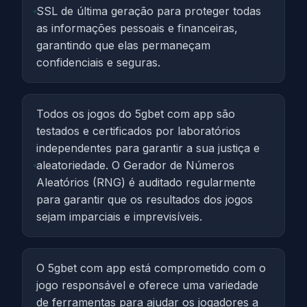
SSL de última geração para proteger todas
as informações pessoais e financeiras,
garantindo que elas permaneçam
confidenciais e seguras.
Todos os jogos do 5gbet com app são
testados e certificados por laboratórios
independentes para garantir a sua justiça e
aleatoriedade. O Gerador de Números
Aleatórios (RNG) é auditado regularmente
para garantir que os resultados dos jogos
sejam imparciais e imprevisíveis.
O 5gbet com app está comprometido com o
jogo responsável e oferece uma variedade
de ferramentas para ajudar os jogadores a