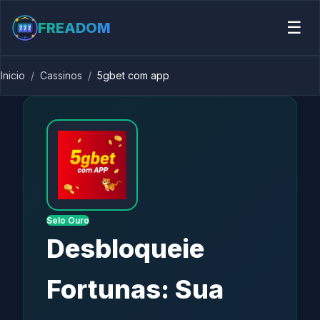
☰
FREADOM
Inicio
/
Cassinos
/
5gbet com app
Selo Ouro
Desbloqueie
Fortunas: Sua