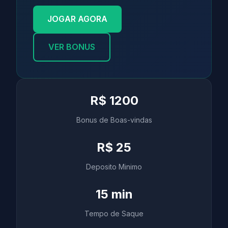
JOGAR AGORA
VER BONUS
R$ 1200
Bonus de Boas-vindas
R$ 25
Deposito Minimo
15 min
Tempo de Saque