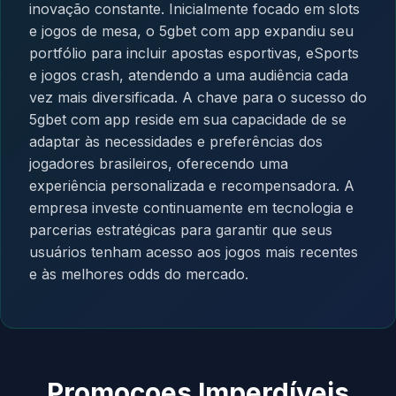
inovação constante. Inicialmente focado em slots
e jogos de mesa, o 5gbet com app expandiu seu
portfólio para incluir apostas esportivas, eSports
e jogos crash, atendendo a uma audiência cada
vez mais diversificada. A chave para o sucesso do
5gbet com app reside em sua capacidade de se
adaptar às necessidades e preferências dos
jogadores brasileiros, oferecendo uma
experiência personalizada e recompensadora. A
empresa investe continuamente em tecnologia e
parcerias estratégicas para garantir que seus
usuários tenham acesso aos jogos mais recentes
e às melhores odds do mercado.
Promocoes Imperdíveis