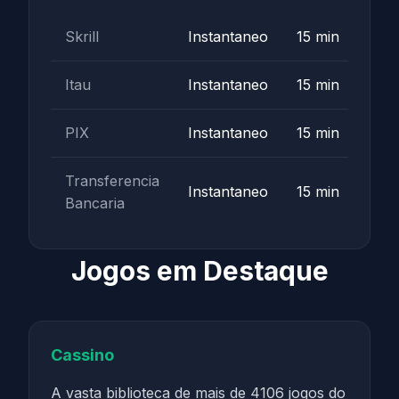
Skrill
Instantaneo
15 min
R$ 
Itau
Instantaneo
15 min
R$ 
PIX
Instantaneo
15 min
R$ 
Transferencia
Instantaneo
15 min
R$ 
Bancaria
Jogos em Destaque
Cassino
A vasta biblioteca de mais de 4106 jogos do