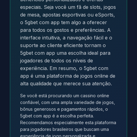
especiais. Seja você um fã de slots, jogos
de mesa, apostas esportivas ou eSports,
o 5gbet com app tem algo a oferecer
para todos os gostos e preferências. A
interface intuitiva, a navegação fácil e o
suporte ao cliente eficiente tornam o
5gbet com app uma escolha ideal para
jogadores de todos os níveis de
experiência. Em resumo, o 5gbet com
app é uma plataforma de jogos online de
alta qualidade que merece sua atenção.
Se você está procurando um cassino online
confiável, com uma ampla variedade de jogos,
bônus generosos e pagamentos rápidos, o
5gbet com app é a escolha perfeita.
Recomendamos especialmente esta plataforma
para jogadores brasileiros que buscam uma
experiência de jogo personalizada e