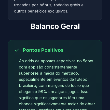
trocados por bônus, rodadas grátis e
outros benefícios exclusivos.
Balanco Geral
Pontos Positivos
As odds de apostas esportivas no 5gbet
com app são consistentemente
superiores à média do mercado,
especialmente em eventos de futebol
brasileiro, com margens de lucro que
chegam a 98% em alguns jogos. Isso
significa que os jogadores têm uma
chance significativamente maior de obter