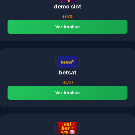
demo slot
9.6/10
Ver Analise
betsat
9.1/10
Ver Analise