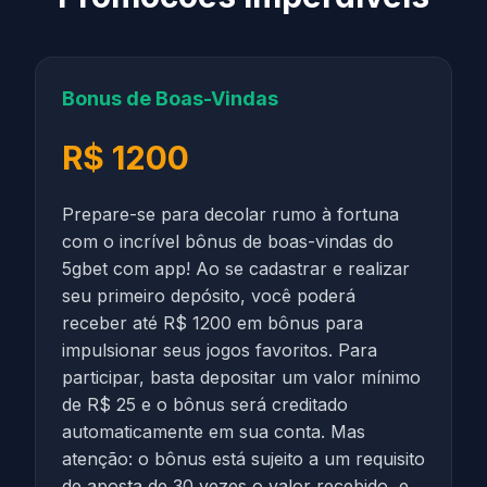
Bonus de Boas-Vindas
R$ 1200
Prepare-se para decolar rumo à fortuna
com o incrível bônus de boas-vindas do
5gbet com app! Ao se cadastrar e realizar
seu primeiro depósito, você poderá
receber até R$ 1200 em bônus para
impulsionar seus jogos favoritos. Para
participar, basta depositar um valor mínimo
de R$ 25 e o bônus será creditado
automaticamente em sua conta. Mas
atenção: o bônus está sujeito a um requisito
de aposta de 30 vezes o valor recebido, e