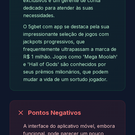
exclusivos e um gerente de conta
dedicado para atender às suas
necessidades.
O 5gbet com app se destaca pela sua
impressionante seleção de jogos com
jackpots progressivos, que
frequentemente ultrapassam a marca de
R$ 1 milhão. Jogos como 'Mega Moolah'
e 'Hall of Gods' são conhecidos por
seus prêmios milionários, que podem
mudar a vida de um sortudo jogador.
Pontos Negativos
A interface do aplicativo móvel, embora
funcional, pode parecer um pouco