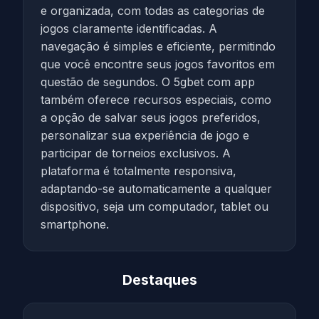
e organizada, com todas as categorias de
jogos claramente identificadas. A
navegação é simples e eficiente, permitindo
que você encontre seus jogos favoritos em
questão de segundos. O 5gbet com app
também oferece recursos especiais, como
a opção de salvar seus jogos preferidos,
personalizar sua experiência de jogo e
participar de torneios exclusivos. A
plataforma é totalmente responsiva,
adaptando-se automaticamente a qualquer
dispositivo, seja um computador, tablet ou
smartphone.
Destaques