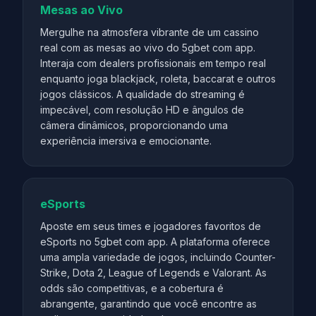
Mesas ao Vivo
Mergulhe na atmosfera vibrante de um cassino
real com as mesas ao vivo do 5gbet com app.
Interaja com dealers profissionais em tempo real
enquanto joga blackjack, roleta, baccarat e outros
jogos clássicos. A qualidade do streaming é
impecável, com resolução HD e ângulos de
câmera dinâmicos, proporcionando uma
experiência imersiva e emocionante.
eSports
Aposte em seus times e jogadores favoritos de
eSports no 5gbet com app. A plataforma oferece
uma ampla variedade de jogos, incluindo Counter-
Strike, Dota 2, League of Legends e Valorant. As
odds são competitivas, e a cobertura é
abrangente, garantindo que você encontre as