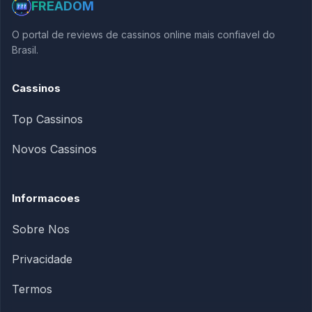
FREADOM
O portal de reviews de cassinos online mais confiavel do
Brasil.
Cassinos
Top Cassinos
Novos Cassinos
Informacoes
Sobre Nos
Privacidade
Termos