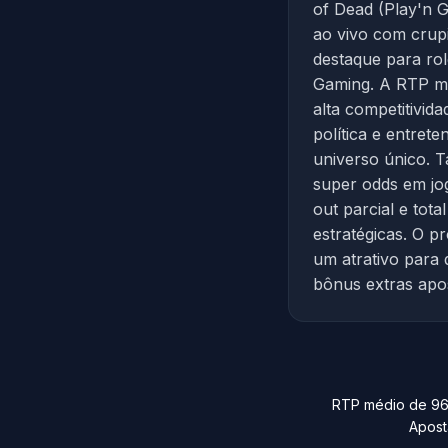
of Dead (Play'n 
ao vivo com crup
destaque para rol
Gaming. A RTP m
alta competitivid
política e entre
universo único. 
super odds em jo
out parcial e tota
estratégicas. O p
um atrativo para
bônus extras apo
RTP médio de 96
Apost