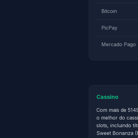
Bitcoin
PicPay
Mercado Pago
Cassino
Com mais de 5149 
o melhor do cass
slots, incluindo 
Sweet Bonanza (P