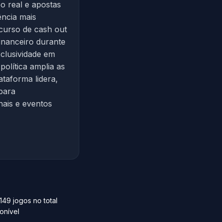
o real e apostas
ência mais
curso de cash out
inanceiro durante
xclusividade em
olítica amplia as
ataforma lidera,
para
ais e eventos
149 jogos no total
ponível