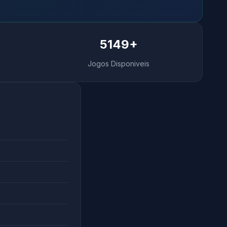
5149+
Jogos Disponiveis