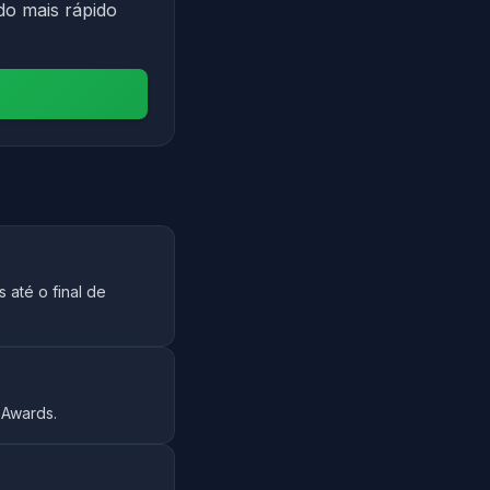
ldo mais rápido
 até o final de
 Awards.