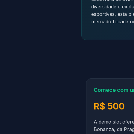
diversidade e excl
esportivas, esta 
mercado focada no
Comece com um
R$ 500
A demo slot ofer
Bonanza, da Pragm