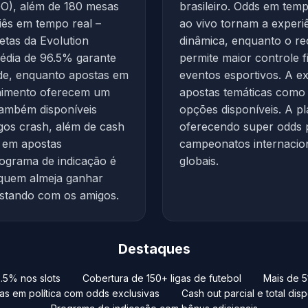
GO), além de 180 mesas
brasileiro. Odds em temp
iês em tempo real –
ao vivo tornam a experi
etas da Evolution
dinâmica, enquanto o re
édia de 96.5% garante
permite maior controle f
ade, enquanto apostas em
eventos esportivos. A e
tenimento oferecem um
apostas temáticas como p
Também disponíveis
opções disponíveis. A pl
gos crash, além de cash
oferecendo super odds 
l em apostas
campeonatos internacion
rograma de indicação é
globais.
 quem almeja ganhar
stando com os amigos.
Destaques
.5% nos slots
Cobertura de 150+ ligas de futebol
Mais de 5
as em política com odds exclusivas
Cash out parcial e total dis