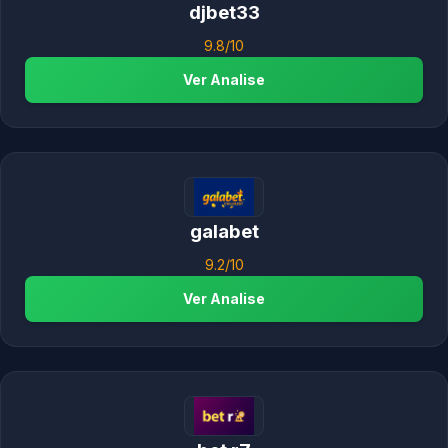
djbet33
9.8/10
Ver Analise
galabet
9.2/10
Ver Analise