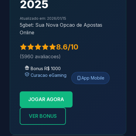
2025
Atualizado em: 2026/01/15
5gbet: Sua Nova Opcao de Apostas
Online
8.6/10
(5960 avaliacoes)
Bonus R$ 1000
Curacao eGaming
App Mobile
JOGAR AGORA
VER BONUS