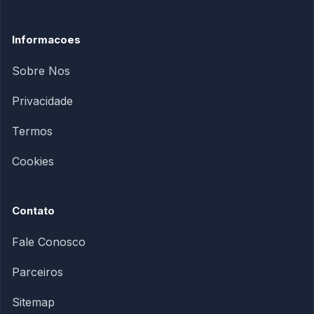
Informacoes
Sobre Nos
Privacidade
Termos
Cookies
Contato
Fale Conosco
Parceiros
Sitemap