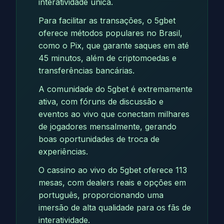
interatividade única.
Para facilitar as transações, o 5gbet
oferece métodos populares no Brasil,
como o Pix, que garante saques em até
45 minutos, além de criptomoedas e
transferências bancárias.
A comunidade do 5gbet é extremamente
ativa, com fóruns de discussão e
eventos ao vivo que conectam milhares
de jogadores mensalmente, gerando
boas oportunidades de troca de
experiências.
O cassino ao vivo do 5gbet oferece 113
mesas, com dealers reais e opções em
português, proporcionando uma
imersão de alta qualidade para os fãs de
interatividade.