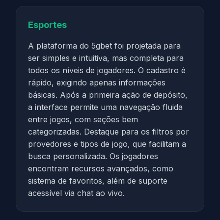
Esportes
A plataforma do 5gbet foi projetada para
ser simples e intuitiva, mas completa para
todos os níveis de jogadores. O cadastro é
rápido, exigindo apenas informações
básicas. Após a primeira ação de depósito,
a interface permite uma navegação fluida
entre jogos, com seções bem
categorizadas. Destaque para os filtros por
provedores e tipos de jogo, que facilitam a
busca personalizada. Os jogadores
encontram recursos avançados, como
sistema de favoritos, além de suporte
acessível via chat ao vivo.