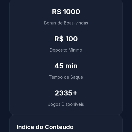
R$ 1000
Bonus de Boas-vindas
R$ 100
Deposito Minimo
45 min
Tempo de Saque
2335+
Jogos Disponiveis
Indice do Conteudo