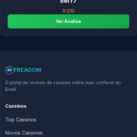
bet r7
9.3/10
Ver Analise
FREADOM
O portal de reviews de cassinos online mais confiavel do
Brasil.
Cassinos
Top Cassinos
Novos Cassinos