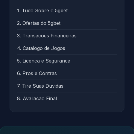
1. Tudo Sobre o 5gbet
2. Ofertas do 5gbet
3. Transacoes Financeiras
4. Catalogo de Jogos
5. Licenca e Seguranca
6. Pros e Contras
7. Tire Suas Duvidas
8. Avaliacao Final