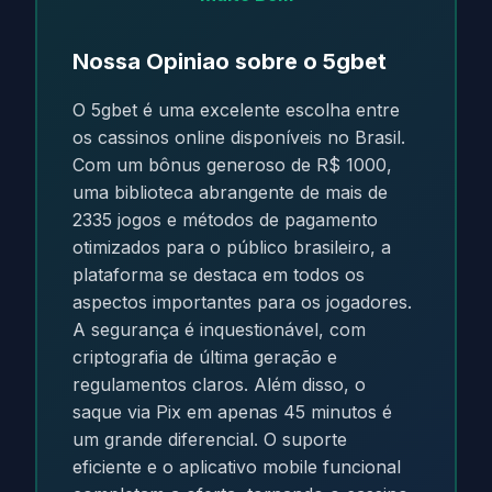
Nossa Opiniao sobre o 5gbet
O 5gbet é uma excelente escolha entre
os cassinos online disponíveis no Brasil.
Com um bônus generoso de R$ 1000,
uma biblioteca abrangente de mais de
2335 jogos e métodos de pagamento
otimizados para o público brasileiro, a
plataforma se destaca em todos os
aspectos importantes para os jogadores.
A segurança é inquestionável, com
criptografia de última geração e
regulamentos claros. Além disso, o
saque via Pix em apenas 45 minutos é
um grande diferencial. O suporte
eficiente e o aplicativo mobile funcional