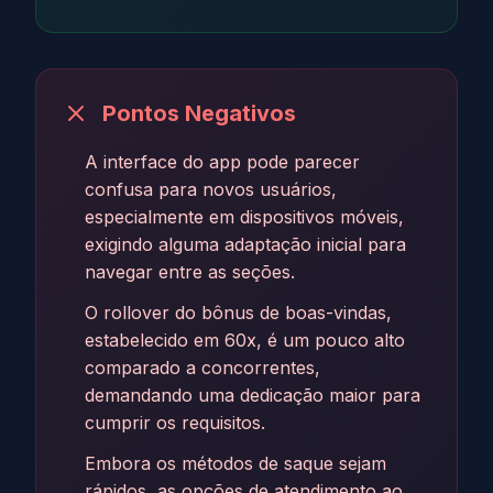
Pontos Negativos
A interface do app pode parecer
confusa para novos usuários,
especialmente em dispositivos móveis,
exigindo alguma adaptação inicial para
navegar entre as seções.
O rollover do bônus de boas-vindas,
estabelecido em 60x, é um pouco alto
comparado a concorrentes,
demandando uma dedicação maior para
cumprir os requisitos.
Embora os métodos de saque sejam
rápidos, as opções de atendimento ao