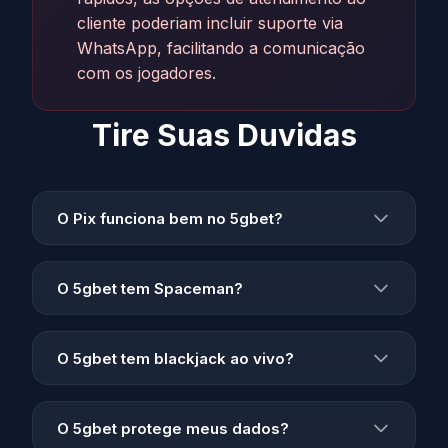
cliente poderiam incluir suporte via
WhatsApp, facilitando a comunicação
com os jogadores.
Tire Suas Duvidas
O Pix funciona bem no 5gbet?
Sim, o Pix no 5gbet é rápido e eficiente.
Após solicitar seu saque na área de
O 5gbet tem Spaceman?
transações da conta, o processamento leva
Sim, o divertido Spaceman está disponível
apenas 45 minutos, desde que todos os
no 5gbet! Este jogo instantâneo oferece
requisitos sejam atendidos. Para depositar,
O 5gbet tem blackjack ao vivo?
uma dinâmica única onde o jogador decide
basta selecionar o Pix, inserir o valor e
Sim, o blackjack ao vivo é um dos maiores
até onde seguir antes da queda. Além disso,
escanear o QR Code ou copiar a chave.
destaques do 5gbet. Com dealers reais e
o título é famoso por sua interatividade e
O 5gbet protege meus dados?
Essa funcionalidade foi otimizada
transmissão em alta definição, você pode