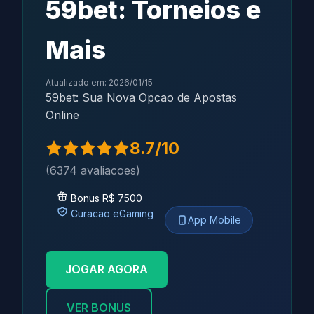
59bet: Torneios e
Mais
Atualizado em: 2026/01/15
59bet: Sua Nova Opcao de Apostas
Online
8.7/10
(6374 avaliacoes)
Bonus R$ 7500
Curacao eGaming
App Mobile
JOGAR AGORA
VER BONUS