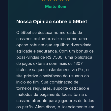
Muito Bom
Nossa Opiniao sobre o 59bet
O 59bet se destaca no mercado de
cassinos online brasileiros como uma
opcao robusta que equilibra diversidade,
agilidade e seguranca. Com um bonus de
boas-vindas de R$ 7500, uma biblioteca
de jogos extensa com mais de 1307
titulos e saques instantaneos via Pix, o
site prioriza a satisfacao do usuario do
inicio ao fim. Sua combinacao de
torneios regulares, suporte dedicado e
metodos de pagamento locais torna o
cassino atraente para jogadores de todos
os perfis. Alem disso, o licenciamento em