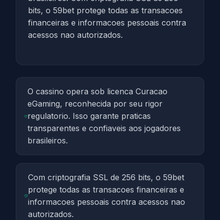
bits, o 59bet protege todas as transacoes
financeiras e informacoes pessoais contra
acessos nao autorizados.
O cassino opera sob licenca Curacao
eGaming, reconhecida por seu rigor
regulatorio. Isso garante praticas
transparentes e confiaveis aos jogadores
brasileiros.
Com criptografia SSL de 256 bits, o 59bet
protege todas as transacoes financeiras e
informacoes pessoais contra acessos nao
autorizados.