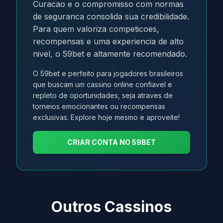
Curacao e o compromisso com normas
de seguranca consolida sua credibilidade.
Para quem valoriza competicoes,
recompensas e uma experiencia de alto
nivel, o 59bet e altamente recomendado.
O 59bet e perfeito para jogadores brasileiros
que buscam um cassino online confiavel e
repleto de oportunidades, seja atraves de
torneios emocionantes ou recompensas
exclusivas. Explore hoje mesmo e aproveite!
CRIAR CONTA NO 59BET
Outros Cassinos