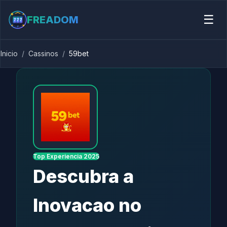
☰
FREADOM
Inicio
/
Cassinos
/
59bet
Top Experiencia 2025
Descubra a
Inovacao no