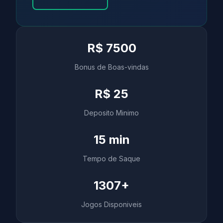
R$ 7500
Bonus de Boas-vindas
R$ 25
Deposito Minimo
15 min
Tempo de Saque
1307+
Jogos Disponiveis