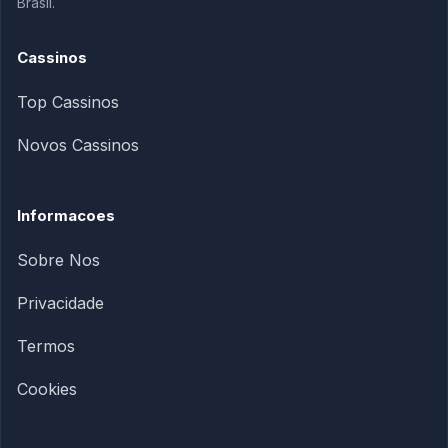
Brasil.
Cassinos
Top Cassinos
Novos Cassinos
Informacoes
Sobre Nos
Privacidade
Termos
Cookies