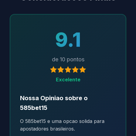
9.1
de 10 pontos
Excelente
Nossa Opiniao sobre o
585bet15
O 585bet15 e uma opcao solida para
apostadores brasileiros.