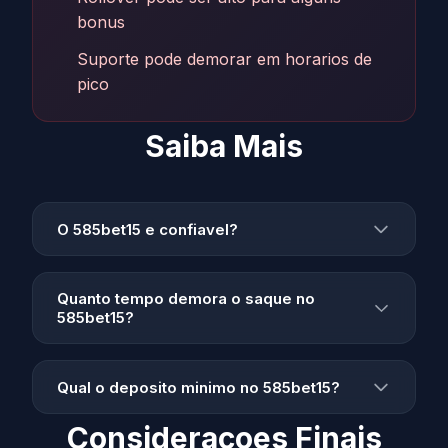
bonus
Suporte pode demorar em horarios de
pico
Saiba Mais
O 585bet15 e confiavel?
Sim, o 585bet15 opera com licenca da
Curacao eGaming Authority License
Quanto tempo demora o saque no
#8048/JAZ2018-054.
585bet15?
Saques via Pix levam ate 30 min.
Qual o deposito minimo no 585bet15?
O deposito minimo e de R$ 25.
Consideracoes Finais