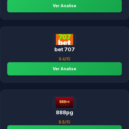
Ver Analise
bet 707
9.4/10
Ver Analise
888pg
8.8/10