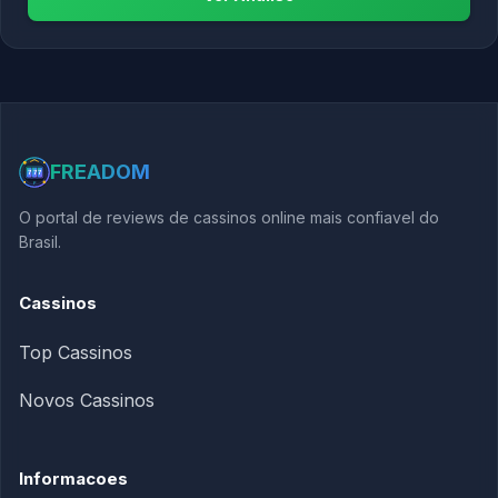
FREADOM
O portal de reviews de cassinos online mais confiavel do
Brasil.
Cassinos
Top Cassinos
Novos Cassinos
Informacoes