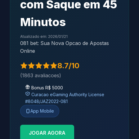
com Saque em 45
Minutos
Atualizado em: 2026/01/21
081 bet: Sua Nova Opcao de Apostas
Online
8.7/10
(1863 avaliacoes)
Bonus R$ 5000
Curacao eGaming Authority License
#8048/JAZ2022-081
App Mobile
JOGAR AGORA