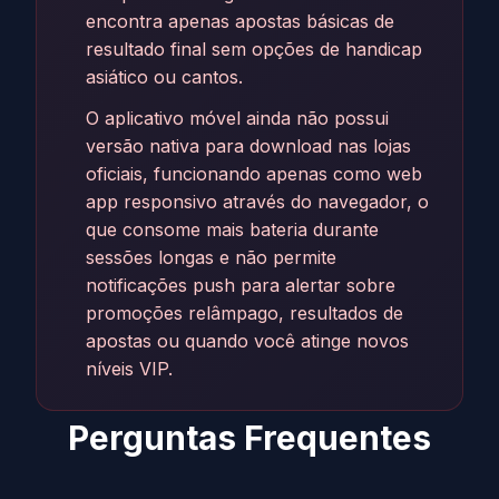
encontra apenas apostas básicas de
resultado final sem opções de handicap
asiático ou cantos.
O aplicativo móvel ainda não possui
versão nativa para download nas lojas
oficiais, funcionando apenas como web
app responsivo através do navegador, o
que consome mais bateria durante
sessões longas e não permite
notificações push para alertar sobre
promoções relâmpago, resultados de
apostas ou quando você atinge novos
níveis VIP.
Perguntas Frequentes