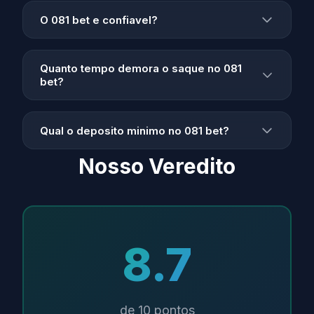
O 081 bet e confiavel?
Sim, o 081 bet opera com licenca da
Curacao eGaming Authority License
Quanto tempo demora o saque no 081
#8048/JAZ2022-081.
bet?
Saques via Pix levam ate 45 min.
Qual o deposito minimo no 081 bet?
O deposito minimo e de R$ 30.
Nosso Veredito
8.7
de 10 pontos