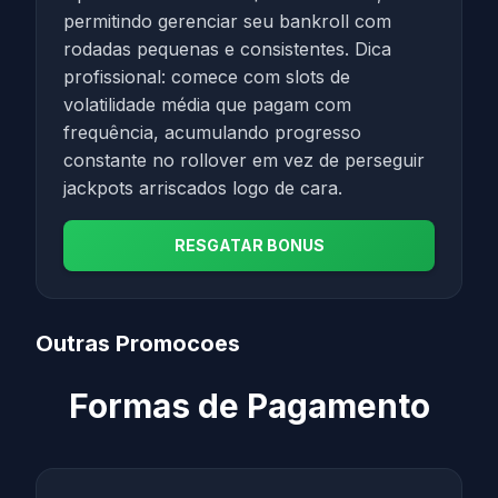
permitindo gerenciar seu bankroll com
rodadas pequenas e consistentes. Dica
profissional: comece com slots de
volatilidade média que pagam com
frequência, acumulando progresso
constante no rollover em vez de perseguir
jackpots arriscados logo de cara.
RESGATAR BONUS
Outras Promocoes
Formas de Pagamento