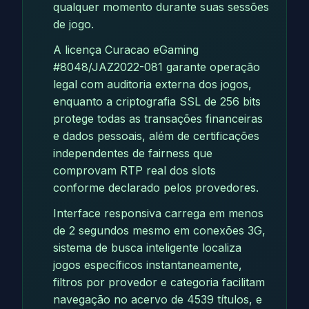
qualquer momento durante suas sessões
de jogo.
A licença Curacao eGaming
#8048/JAZ2022-081 garante operação
legal com auditoria externa dos jogos,
enquanto a criptografia SSL de 256 bits
protege todas as transações financeiras
e dados pessoais, além de certificações
independentes de fairness que
comprovam RTP real dos slots
conforme declarado pelos provedores.
Interface responsiva carrega em menos
de 2 segundos mesmo em conexões 3G,
sistema de busca inteligente localiza
jogos específicos instantaneamente,
filtros por provedor e categoria facilitam
navegação no acervo de 4539 títulos, e