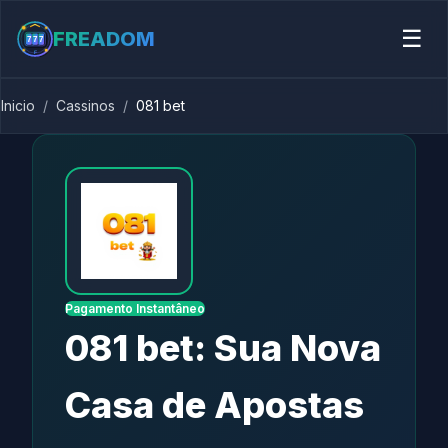
☰
FREADOM
Inicio
/
Cassinos
/
081 bet
Pagamento Instantâneo
081 bet: Sua Nova
Casa de Apostas