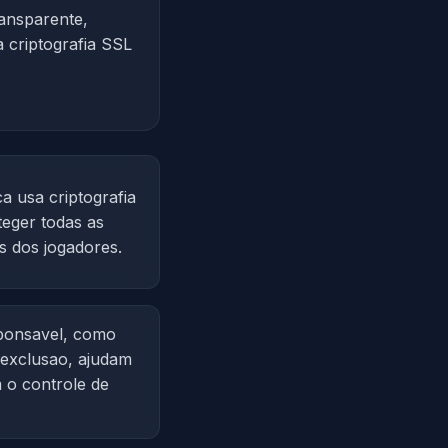
ransparente,
 criptografia SSL
a usa criptografia
teger todas as
s dos jogadores.
ponsavel, como
toexclusao, ajudam
 o controle de