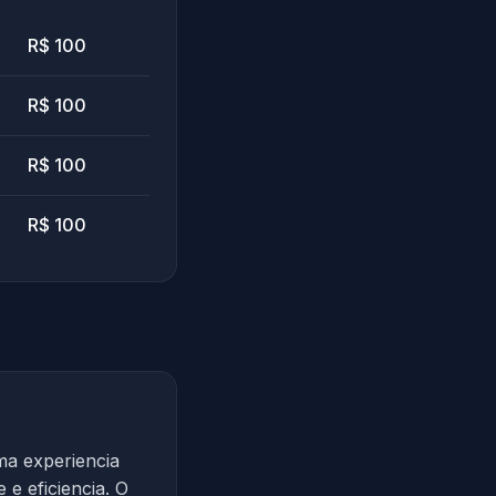
R$ 100
R$ 100
R$ 100
R$ 100
ma experiencia
 e eficiencia. O