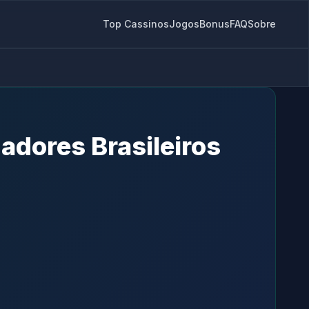
Top Cassinos
Jogos
Bonus
FAQ
Sobre
adores Brasileiros