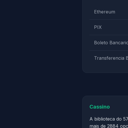
Ethereum
PIX
Boleto Bancari
Transferencia 
Cassino
A biblioteca do 
mais de 2884 opc