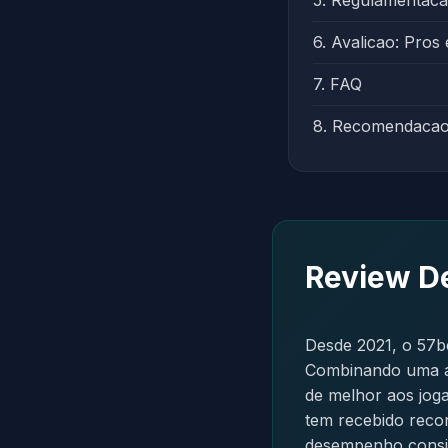
5. Regulamentac
6. Avalicao: Pros
7. FAQ
8. Recomendacao
Review De
Desde 2021, o 57be
Combinando uma a
de melhor aos jog
tem recebido recon
desempenho consis