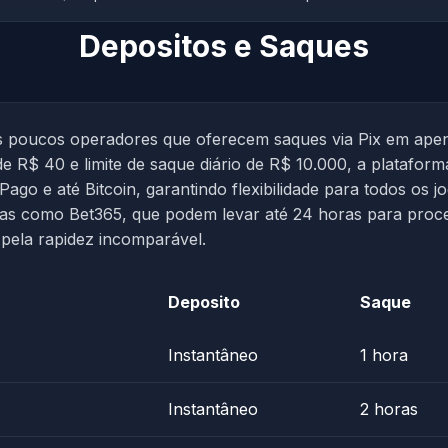
Depositos e Saques
 poucos operadores que oferecem saques via Pix em ape
e R$ 40 e limite de saque diário de R$ 10.000, a platafor
ago e até Bitcoin, garantindo flexibilidade para todos os j
s como Bet365, que podem levar até 24 horas para proce
pela rapidez incomparável.
Deposito
Saque
Instantâneo
1 hora
Instantâneo
2 horas