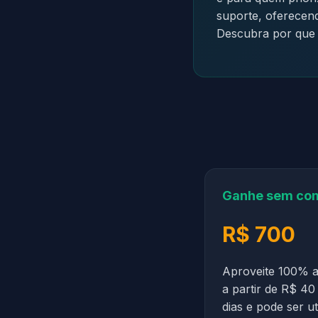
suporte, oferecen
Descubra por que 
Ganhe sem com
R$ 700
Aproveite 100% at
a partir de R$ 4
dias e pode ser ut