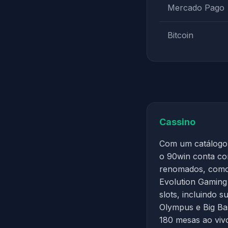
Mercado Pago
Bitcoin
Cassino
Com um catálogo d
o 90win conta c
renomados, como
Evolution Gaming
slots, incluindo 
Olympus e Big Ba
180 mesas ao vivo