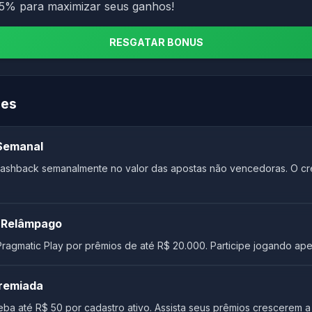
5% para maximizar seus ganhos!
RESGATAR BONUS
oes
Semanal
ashback semanalmente no valor das apostas não vencedoras. O cré
s Relâmpago
Pragmatic Play por prêmios de até R$ 20.000. Participe jogando ap
Premiada
eba até R$ 50 por cadastro ativo. Assista seus prêmios crescerem a