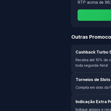
RTP acima de 96.
Outras Promoc
Cashback Turbo 
Receba até 10% de c
toda segunda-feira!
Torneios de Slot
Compita em slots da 
Indicação Extra 
Indique amigos e rec