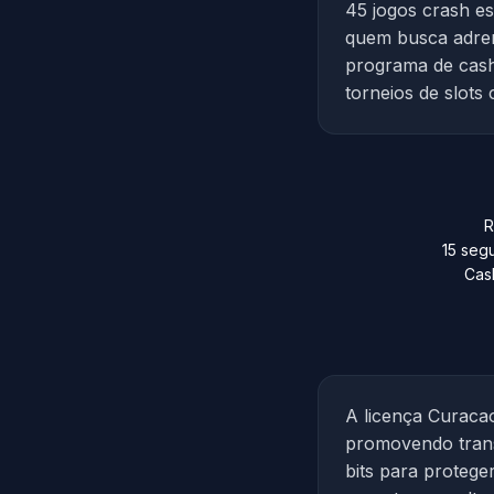
45 jogos crash es
quem busca adren
programa de cas
torneios de slots
R
15 seg
Cas
A licença Curaca
promovendo transp
bits para protege