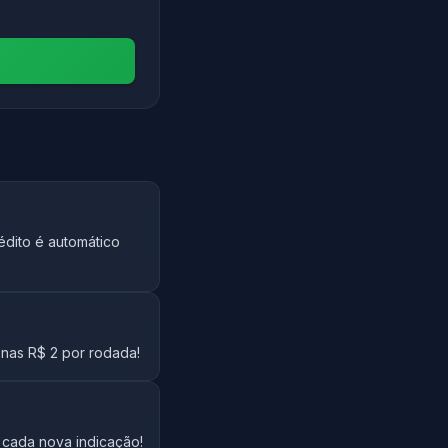
dito é automático
enas R$ 2 por rodada!
 cada nova indicação!