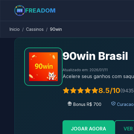
FREADOM
Inicio
/
Cassinos
/
90win
90win Brasil
Atualizado em: 2026/01/11
Acelere seus ganhos com saque
8.5/10
(9435
Bonus R$ 700
Curacao
JOGAR AGORA
VER