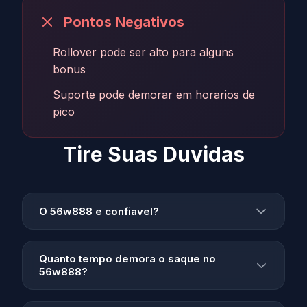
Pontos Negativos
Rollover pode ser alto para alguns
bonus
Suporte pode demorar em horarios de
pico
Tire Suas Duvidas
O 56w888 e confiavel?
Sim, o 56w888 opera com licenca da
Curacao eGaming License
Quanto tempo demora o saque no
#8048/JAZ2024-056.
56w888?
Saques via Pix levam ate 10 min.