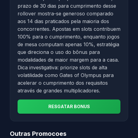
prazo de 30 dias para cumprimento desse
rollover mostra-se generoso comparado
aos 14 dias praticados pela maioria dos
concorrentes. Apostas em slots contribuem
100% para o cumprimento, enquanto jogos
de mesa computam apenas 10%, estratégia
que direciona o uso do bônus para
modalidades de maior margem para a casa.
Dica investigativa: priorize slots de alta
volatilidade como Gates of Olympus para
acelerar o cumprimento dos requisitos
através de grandes multiplicadores.
RESGATAR BONUS
Outras Promocoes