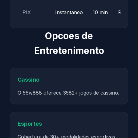
PIX
Instantaneo
10 min
R$ 15
Opcoes de
Entretenimento
Cassino
O 56w888 oferece 3582+ jogos de cassino.
Esportes
Cobertura de 30+ modalidades esportivas.