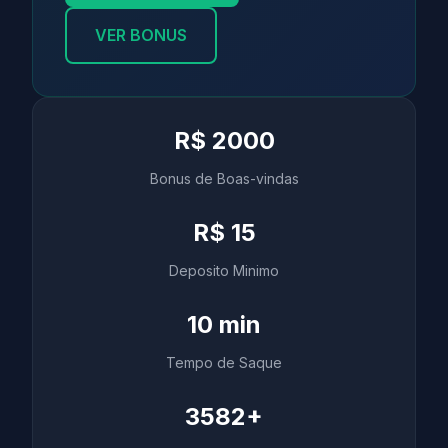
VER BONUS
R$ 2000
Bonus de Boas-vindas
R$ 15
Deposito Minimo
10 min
Tempo de Saque
3582+