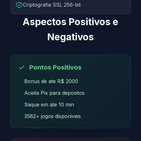
Criptografia SSL 256-bit
Aspectos Positivos e
Negativos
Pontos Positivos
Bonus de ate R$ 2000
Aceita Pix para depositos
Saque em ate 10 min
3582+ jogos disponiveis