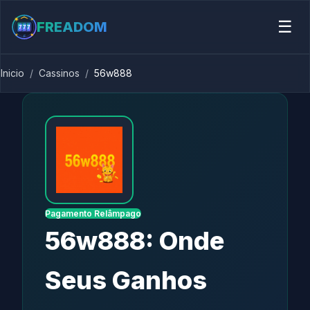
☰
FREADOM
Inicio
/
Cassinos
/
56w888
Pagamento Relâmpago
56w888: Onde
Seus Ganhos