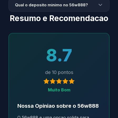
Qual o deposito minimo no 56w888?
O deposito minimo e de R$ 15.
Resumo e Recomendacao
8.7
de 10 pontos
Muito Bom
Nossa Opiniao sobre o 56w888
O 56w888 e uma opcao solida para