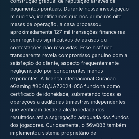
construção gradual de reputação através de
pagamentos pontuais. Durante nossa investigação
minuciosa, identificamos que nos primeiros oito
meses de operação, a casa processou
aproximadamente 127 mil transações financeiras
sem registros significativos de atrasos ou
contestações não resolvidas. Esse histórico
transparente revela compromisso genuíno com a
satisfação do cliente, aspecto frequentemente
negligenciado por concorrentes menos
experientes. A licença internacional Curacao
eGaming #8048/JAZ2024-056 funciona como
certificado de idoneidade, submetendo todas as
operações a auditorias trimestrais independentes
que verificam desde a aleatoriedade dos
resultados até a segregação adequada dos fundos
dos jogadores. Curiosamente, o 56w888 também
implementou sistema proprietário de