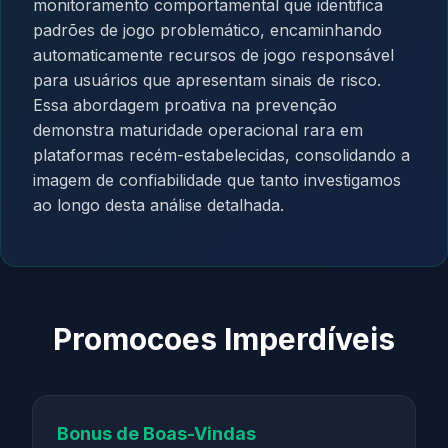
monitoramento comportamental que identifica
padrões de jogo problemático, encaminhando
automaticamente recursos de jogo responsável
para usuários que apresentam sinais de risco.
Essa abordagem proativa na prevenção
demonstra maturidade operacional rara em
plataformas recém-estabelecidas, consolidando a
imagem de confiabilidade que tanto investigamos
ao longo desta análise detalhada.
Promocoes Imperdíveis
Bonus de Boas-Vindas