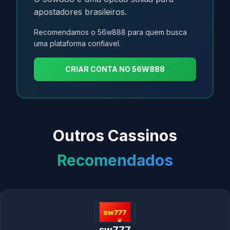
apostadores brasileiros.
Recomendamos o 56w888 para quem busca
uma plataforma confiavel.
CRIAR CONTA NO 56W888
Outros Cassinos
Recomendados
sw777