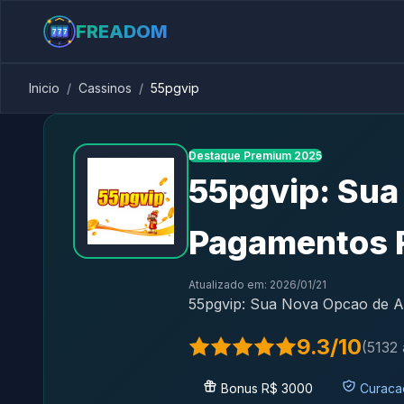
FREADOM
Inicio
/
Cassinos
/
55pgvip
Destaque Premium 2025
55pgvip: Sua
Pagamentos 
Atualizado em: 2026/01/21
55pgvip: Sua Nova Opcao de A
9.3/10
(5132 
Bonus R$ 3000
Curaca