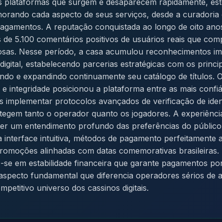
as plataformas que surgem e desaparecem rapidamente, es
morando cada aspecto de seus serviços, desde a curadoria 
 pagamentos. A reputação conquistada ao longo de oito an
s de 5.100 comentários positivos de usuários reais que com
riosas. Nesse período, a casa acumulou reconhecimentos im
digital, estabelecendo parcerias estratégicas com os princ
ndo e expandindo continuamente seu catálogo de títulos.
e integridade posicionou a plataforma entre as mais confiáv
 implementar protocolos avançados de verificação de iden
otegem tanto o operador quanto os jogadores. A experiênc
ver um entendimento profundo das preferências do público
 interface intuitiva, métodos de pagamento perfeitamente 
promoções alinhadas com datas comemorativas brasileiras.
z-se em estabilidade financeira que garante pagamentos p
aspecto fundamental que diferencia operadores sérios de 
petitivo universo dos cassinos digitais.