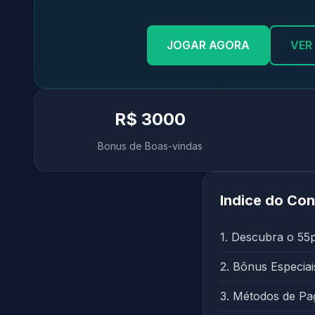
JOGAR AGORA
VER
R$ 3000
Bonus de Boas-vindas
Indice do Co
1. Descubra o 55
2. Bônus Especiai
3. Métodos de P