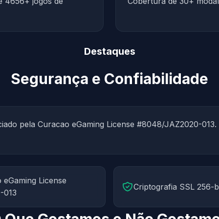
e 4656+ jogos de
Cobertura de 30+ modali
Destaques
Segurança e Confiabilidade
nciado pela Curacao eGaming License #8048/JAZ2020-013.
o eGaming License
Criptografia SSL 256-b
-013