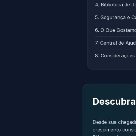
4. Biblioteca de 
5. Segurança e Co
6. O Que Gostam
7. Central de Aju
8. Considerações 
Descubra
Desde sua chegada
crescimento consis