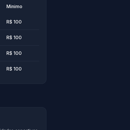
Minimo
R$ 100
R$ 100
R$ 100
R$ 100