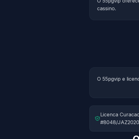
O 55pgvip oferec
cassino.
O 55pgvip e lice
Licenca Curaca
#8048/JAZ2020