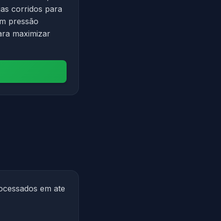
as corridos para
em pressão
para maximizar
rocessados em ate