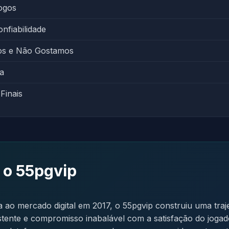
Jogos
nfiabilidade
os e Não Gostamos
da
Finais
 o 55pgvip
 ao mercado digital em 2017, o 55pgvip construiu uma traj
tente e compromisso inabalável com a satisfação do jogado