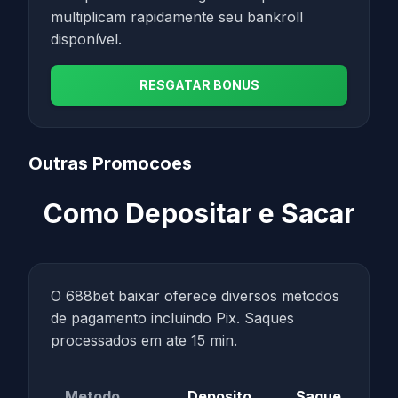
multiplicam rapidamente seu bankroll
disponível.
RESGATAR BONUS
Outras Promocoes
Como Depositar e Sacar
O 688bet baixar oferece diversos metodos
de pagamento incluindo Pix. Saques
processados em ate 15 min.
Metodo
Deposito
Saque
Min