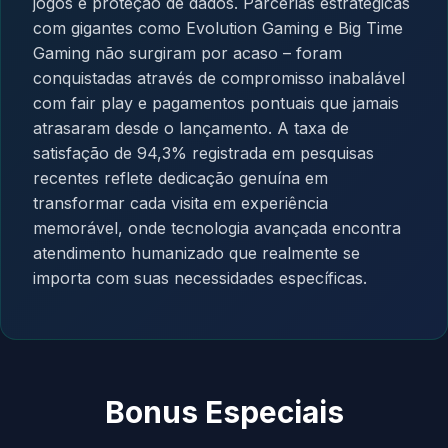
jogos e proteção de dados. Parcerias estratégicas
com gigantes como Evolution Gaming e Big Time
Gaming não surgiram por acaso – foram
conquistadas através de compromisso inabalável
com fair play e pagamentos pontuais que jamais
atrasaram desde o lançamento. A taxa de
satisfação de 94,3% registrada em pesquisas
recentes reflete dedicação genuína em
transformar cada visita em experiência
memorável, onde tecnologia avançada encontra
atendimento humanizado que realmente se
importa com suas necessidades específicas.
Bonus Especiais