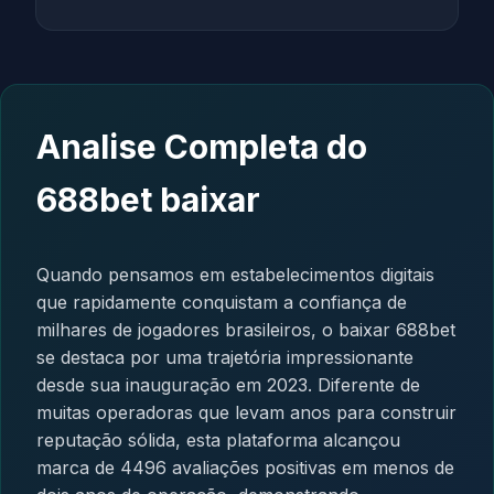
Analise Completa do
688bet baixar
Quando pensamos em estabelecimentos digitais
que rapidamente conquistam a confiança de
milhares de jogadores brasileiros, o baixar 688bet
se destaca por uma trajetória impressionante
desde sua inauguração em 2023. Diferente de
muitas operadoras que levam anos para construir
reputação sólida, esta plataforma alcançou
marca de 4496 avaliações positivas em menos de