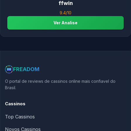
ffwin
9.4/10
Ver Analise
FREADOM
O portal de reviews de cassinos online mais confiavel do
Brasil.
Cassinos
Top Cassinos
Novos Cassinos