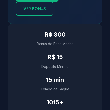
VER BONUS
R$ 800
Bonus de Boas-vindas
R$ 15
Deposito Minimo
15 min
Tempo de Saque
1015+