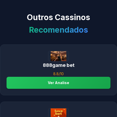
Outros Cassinos
Recomendados
888game bet
8.8/10
Ver Analise