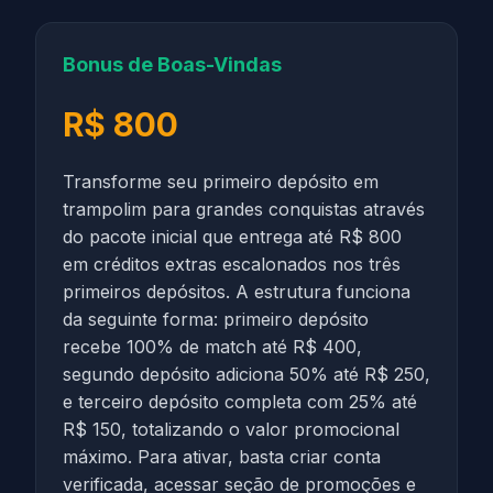
Bonus de Boas-Vindas
R$ 800
Transforme seu primeiro depósito em
trampolim para grandes conquistas através
do pacote inicial que entrega até R$ 800
em créditos extras escalonados nos três
primeiros depósitos. A estrutura funciona
da seguinte forma: primeiro depósito
recebe 100% de match até R$ 400,
segundo depósito adiciona 50% até R$ 250,
e terceiro depósito completa com 25% até
R$ 150, totalizando o valor promocional
máximo. Para ativar, basta criar conta
verificada, acessar seção de promoções e