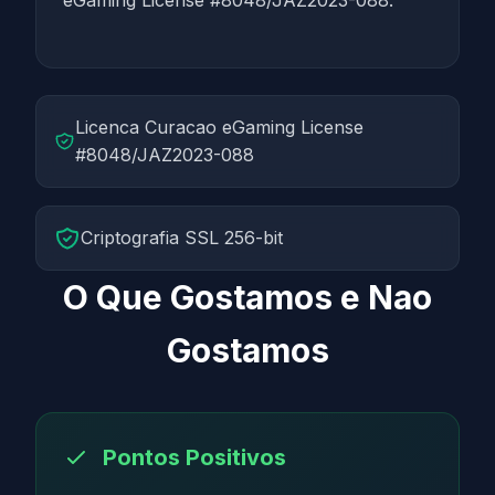
eGaming License #8048/JAZ2023-088.
Licenca Curacao eGaming License
#8048/JAZ2023-088
Criptografia SSL 256-bit
O Que Gostamos e Nao
Gostamos
Pontos Positivos