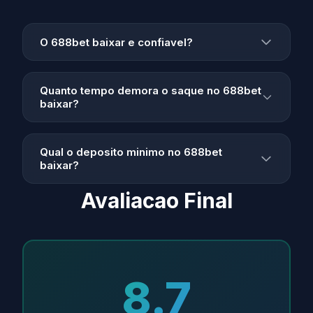
O 688bet baixar e confiavel?
Sim, o 688bet baixar opera com licenca da
Curacao eGaming License
Quanto tempo demora o saque no 688bet
#8048/JAZ2023-088.
baixar?
Saques via Pix levam ate 15 min.
Qual o deposito minimo no 688bet
baixar?
O deposito minimo e de R$ 15.
Avaliacao Final
8.7