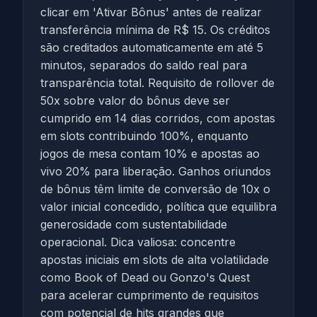
clicar em 'Ativar Bônus' antes de realizar
transferência mínima de R$ 15. Os créditos
são creditados automaticamente em até 5
minutos, separados do saldo real para
transparência total. Requisito de rollover de
50x sobre valor do bônus deve ser
cumprido em 14 dias corridos, com apostas
em slots contribuindo 100%, enquanto
jogos de mesa contam 10% e apostas ao
vivo 20% para liberação. Ganhos oriundos
de bônus têm limite de conversão de 10x o
valor inicial concedido, política que equilibra
generosidade com sustentabilidade
operacional. Dica valiosa: concentre
apostas iniciais em slots de alta volatilidade
como Book of Dead ou Gonzo's Quest
para acelerar cumprimento de requisitos
com potencial de hits grandes que