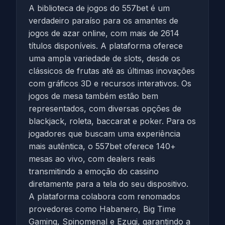
A biblioteca de jogos do 557bet é um
verdadeiro paraíso para os amantes de
jogos de azar online, com mais de 2614
títulos disponíveis. A plataforma oferece
uma ampla variedade de slots, desde os
clássicos de frutas até as últimas inovações
com gráficos 3D e recursos interativos. Os
jogos de mesa também estão bem
representados, com diversas opções de
blackjack, roleta, baccarat e poker. Para os
jogadores que buscam uma experiência
mais autêntica, o 557bet oferece 140+
mesas ao vivo, com dealers reais
transmitindo a emoção do cassino
diretamente para a tela do seu dispositivo.
A plataforma colabora com renomados
provedores como Habanero, Big Time
Gaming, Spinomenal e Ezugi, garantindo a