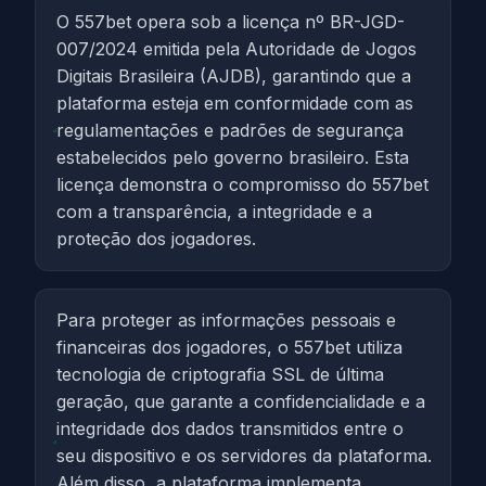
O 557bet opera sob a licença nº BR-JGD-
007/2024 emitida pela Autoridade de Jogos
Digitais Brasileira (AJDB), garantindo que a
plataforma esteja em conformidade com as
regulamentações e padrões de segurança
estabelecidos pelo governo brasileiro. Esta
licença demonstra o compromisso do 557bet
com a transparência, a integridade e a
proteção dos jogadores.
Para proteger as informações pessoais e
financeiras dos jogadores, o 557bet utiliza
tecnologia de criptografia SSL de última
geração, que garante a confidencialidade e a
integridade dos dados transmitidos entre o
seu dispositivo e os servidores da plataforma.
Além disso, a plataforma implementa