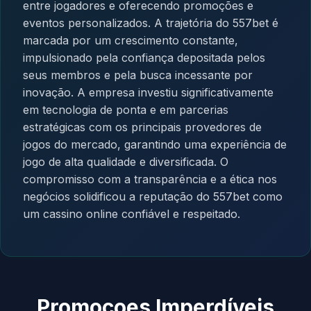
entre jogadores e oferecendo promoções e
eventos personalizados. A trajetória do 557bet é
marcada por um crescimento constante,
impulsionado pela confiança depositada pelos
seus membros e pela busca incessante por
inovação. A empresa investiu significativamente
em tecnologia de ponta e em parcerias
estratégicas com os principais provedores de
jogos do mercado, garantindo uma experiência de
jogo de alta qualidade e diversificada. O
compromisso com a transparência e a ética nos
negócios solidificou a reputação do 557bet como
um cassino online confiável e respeitado.
Promocoes Imperdíveis