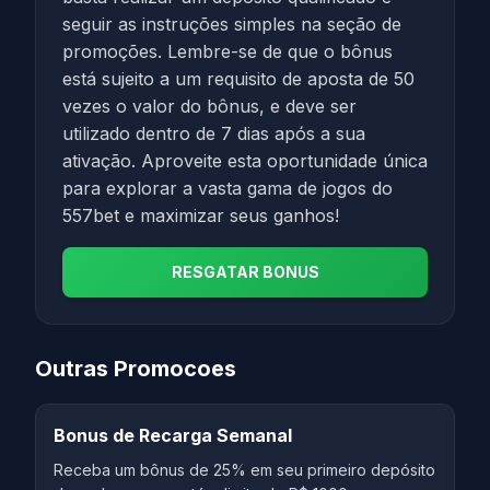
seguir as instruções simples na seção de
promoções. Lembre-se de que o bônus
está sujeito a um requisito de aposta de 50
vezes o valor do bônus, e deve ser
utilizado dentro de 7 dias após a sua
ativação. Aproveite esta oportunidade única
para explorar a vasta gama de jogos do
557bet e maximizar seus ganhos!
RESGATAR BONUS
Outras Promocoes
Bonus de Recarga Semanal
Receba um bônus de 25% em seu primeiro depósito