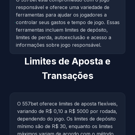
responsável e oferece uma variedade de
ferramentas para ajudar os jogadores a
controlar seus gastos e tempo de jogo. Essas
ferramentas incluem limites de depósito,
limites de perda, autoexclusão e acesso a
informações sobre jogo responsável.
Limites de Aposta e
Transações
O 557bet oferece limites de aposta flexíveis,
variando de R$ 0,10 a R$ 5000 por rodada,
dependendo do jogo. Os limites de depósito
mínimo são de R$ 30, enquanto os limites
máximos variam de acordo com o método