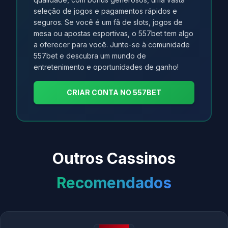
seleção de jogos e pagamentos rápidos e
seguros. Se você é um fã de slots, jogos de
mesa ou apostas esportivas, o 557bet tem algo
a oferecer para você. Junte-se à comunidade
557bet e descubra um mundo de
entretenimento e oportunidades de ganho!
CRIAR CONTA NO 557BET
Outros Cassinos
Recomendados