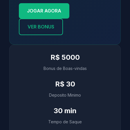
JOGAR AGORA
VER BONUS
R$ 5000
Bonus de Boas-vindas
R$ 30
Deposito Minimo
30 min
Tempo de Saque