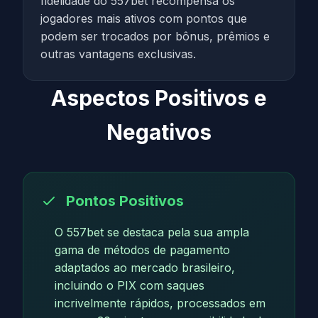
fidelidade do 557bet recompensa os
jogadores mais ativos com pontos que
podem ser trocados por bônus, prêmios e
outras vantagens exclusivas.
Aspectos Positivos e
Negativos
Pontos Positivos
O 557bet se destaca pela sua ampla
gama de métodos de pagamento
adaptados ao mercado brasileiro,
incluindo o PIX com saques
incrivelmente rápidos, processados em