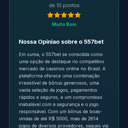
dedicado. Além disso, o 557bet está
personalizadas. Quanto mais alto o seu
de 10 pontos
comprometido com o jogo responsável e
nível VIP, maiores serão os benefícios que
oferece uma variedade de ferramentas
você receberá.
para ajudar os jogadores a controlar seus
Muito Bom
gastos e tempo de jogo. Junte-se à
comunidade 557bet e experimente a
Nossa Opiniao sobre o 557bet
diferença!
Em suma, o 557bet se consolida como
uma opção de destaque no competitivo
mercado de cassinos online no Brasil. A
plataforma oferece uma combinação
irresistível de bônus generosos, uma
vasta seleção de jogos, pagamentos
rápidos e seguros, e um compromisso
inabalável com a segurança e o jogo
responsável. Com um bônus de boas-
vindas de até R$ 5000, mais de 2614
jogos de diversos provedores, saques via