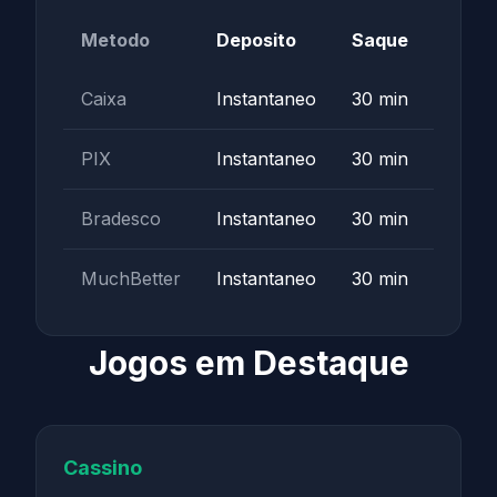
Metodo
Deposito
Saque
Minim
Caixa
Instantaneo
30 min
R$ 30
PIX
Instantaneo
30 min
R$ 30
Bradesco
Instantaneo
30 min
R$ 30
MuchBetter
Instantaneo
30 min
R$ 30
Jogos em Destaque
Cassino