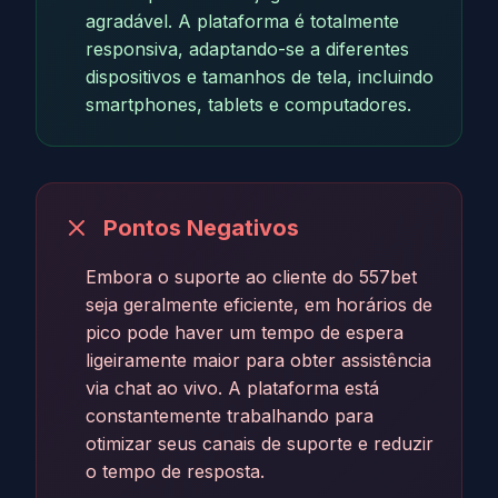
agradável. A plataforma é totalmente
responsiva, adaptando-se a diferentes
dispositivos e tamanhos de tela, incluindo
smartphones, tablets e computadores.
Pontos Negativos
Embora o suporte ao cliente do 557bet
seja geralmente eficiente, em horários de
pico pode haver um tempo de espera
ligeiramente maior para obter assistência
via chat ao vivo. A plataforma está
constantemente trabalhando para
otimizar seus canais de suporte e reduzir
o tempo de resposta.