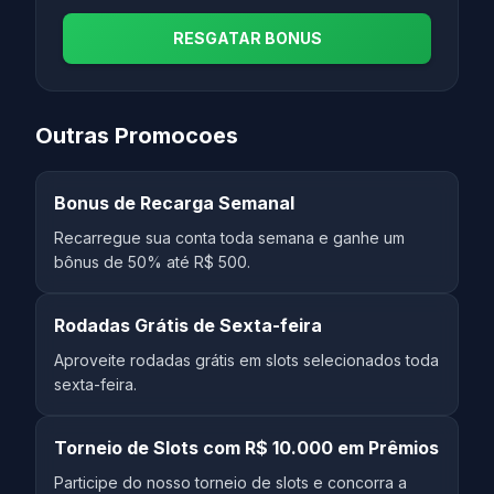
RESGATAR BONUS
Outras Promocoes
Bonus de Recarga Semanal
Recarregue sua conta toda semana e ganhe um
bônus de 50% até R$ 500.
Rodadas Grátis de Sexta-feira
Aproveite rodadas grátis em slots selecionados toda
sexta-feira.
Torneio de Slots com R$ 10.000 em Prêmios
Participe do nosso torneio de slots e concorra a