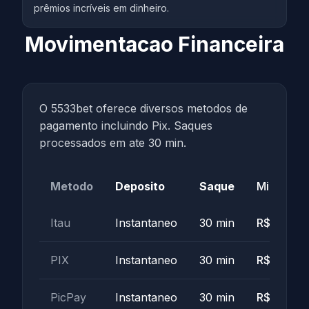
prêmios incríveis em dinheiro.
Movimentacao Financeira
O 5533bet oferece diversos metodos de
pagamento incluindo Pix. Saques
processados em ate 30 min.
Metodo
Deposito
Saque
Minimo
Itau
Instantaneo
30 min
R$ 15
PIX
Instantaneo
30 min
R$ 15
PicPay
Instantaneo
30 min
R$ 15