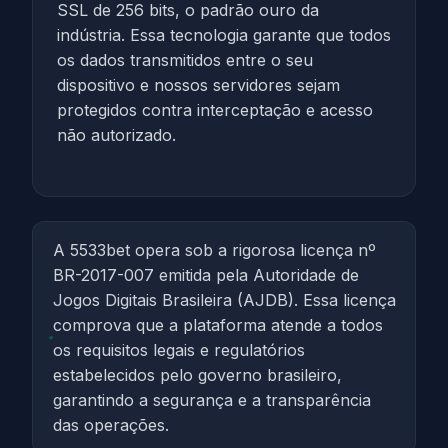
SSL de 256 bits, o padrão ouro da
indústria. Essa tecnologia garante que todos
os dados transmitidos entre o seu
dispositivo e nossos servidores sejam
protegidos contra interceptação e acesso
não autorizado.
A 5533bet opera sob a rigorosa licença nº
BR-2017-007 emitida pela Autoridade de
Jogos Digitais Brasileira (AJDB). Essa licença
comprova que a plataforma atende a todos
os requisitos legais e regulatórios
estabelecidos pelo governo brasileiro,
garantindo a segurança e a transparência
das operações.