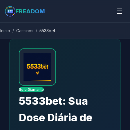
☰
FREADOM
Inicio
/
Cassinos
/
5533bet
Selo Diamante
5533bet: Sua
Dose Diária de