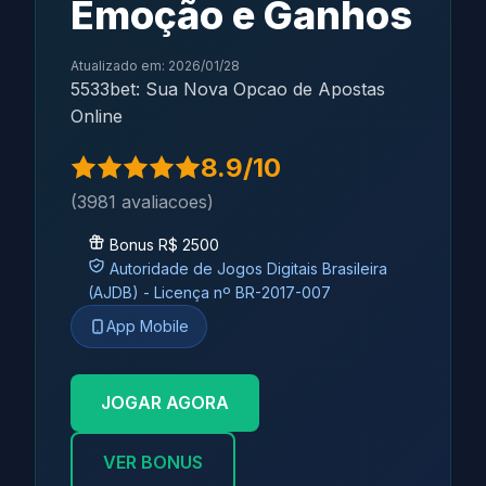
Emoção e Ganhos
Atualizado em: 2026/01/28
5533bet: Sua Nova Opcao de Apostas
Online
8.9/10
(3981 avaliacoes)
Bonus R$ 2500
Autoridade de Jogos Digitais Brasileira
(AJDB) - Licença nº BR-2017-007
App Mobile
JOGAR AGORA
VER BONUS