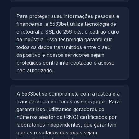
Para proteger suas informações pessoais e
financeiras, a 5533bet utiliza tecnologia de
criptografia SSL de 256 bits, o padrão ouro
da indústria. Essa tecnologia garante que
todos os dados transmitidos entre o seu
dispositivo e nossos servidores sejam
protegidos contra interceptação e acesso
não autorizado.
A 5533bet se compromete com a justiça e a
transparência em todos os seus jogos. Para
garantir isso, utilizamos geradores de
números aleatórios (RNG) certificados por
laboratórios independentes, que garantem
que os resultados dos jogos sejam