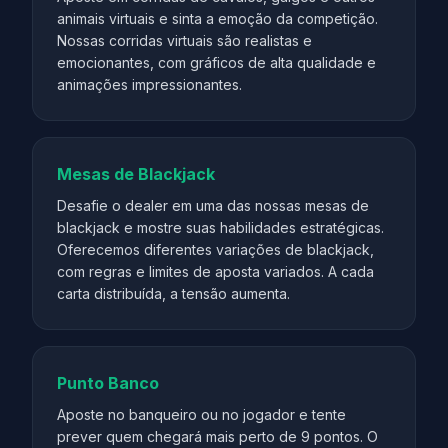
animais virtuais e sinta a emoção da competição.
Nossas corridas virtuais são realistas e
emocionantes, com gráficos de alta qualidade e
animações impressionantes.
Mesas de Blackjack
Desafie o dealer em uma das nossas mesas de
blackjack e mostre suas habilidades estratégicas.
Oferecemos diferentes variações de blackjack,
com regras e limites de aposta variados. A cada
carta distribuída, a tensão aumenta.
Punto Banco
Aposte no banqueiro ou no jogador e tente
prever quem chegará mais perto de 9 pontos. O