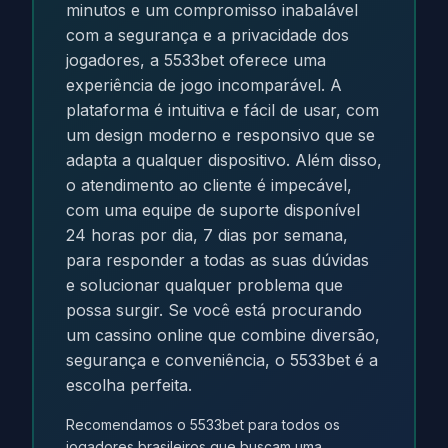
minutos e um compromisso inabalável
com a segurança e a privacidade dos
jogadores, a 5533bet oferece uma
experiência de jogo incomparável. A
plataforma é intuitiva e fácil de usar, com
um design moderno e responsivo que se
adapta a qualquer dispositivo. Além disso,
o atendimento ao cliente é impecável,
com uma equipe de suporte disponível
24 horas por dia, 7 dias por semana,
para responder a todas as suas dúvidas
e solucionar qualquer problema que
possa surgir. Se você está procurando
um cassino online que combine diversão,
segurança e conveniência, o 5533bet é a
escolha perfeita.
Recomendamos o 5533bet para todos os
jogadores brasileiros que buscam uma