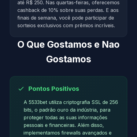
até R$ 250. Nas quartas-feiras, oferecemos
cashback de 10% sobre suas perdas. E aos
finais de semana, você pode participar de
sorteios exclusivos com prêmios incríveis.
O Que Gostamos e Nao
Gostamos
Pontos Positivos
A 5533bet utiliza criptografia SSL de 256
bits, o padrão ouro da indústria, para
proteger todas as suas informações
pessoais e financeiras. Além disso,
implementamos firewalls avançados e