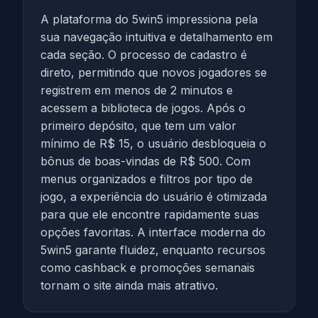
A plataforma do 5win5 impressiona pela
sua navegação intuitiva e detalhamento em
cada seção. O processo de cadastro é
direto, permitindo que novos jogadores se
registrem em menos de 2 minutos e
acessem a biblioteca de jogos. Após o
primeiro depósito, que tem um valor
mínimo de R$ 15, o usuário desbloqueia o
bônus de boas-vindas de R$ 500. Com
menus organizados e filtros por tipo de
jogo, a experiência do usuário é otimizada
para que ele encontre rapidamente suas
opções favoritas. A interface moderna do
5win5 garante fluidez, enquanto recursos
como cashback e promoções semanais
tornam o site ainda mais atrativo.