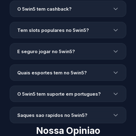
O 5win5 tem cashback?
Sim, o 5win5 oferece cashback como parte
do programa VIP. Dependendo do nível em
Tem slots populares no 5win5?
que você se encontra, é possível recuperar
Definitivamente. O 5win5 tem uma ampla
até 15% do valor gasto. Para ativar o
seleção de slots populares entre os
cashback, basta estar cadastrado na
E seguro jogar no 5win5?
brasileiros, incluindo títulos renomados
plataforma e verificar as condições
Sim, jogar no 5win5 é seguro e confiável. O
como Fire Joker e Sweet Bonanza. Com
específicas na seção de promoções. Essa
cassino é licenciado pela Curacao eGaming,
provedores de peso como Play'n GO e
Quais esportes tem no 5win5?
funcionalidade é ideal para jogadores
uma autoridade respeitada no mercado.
BGaming, o cassino garante jogos com alta
frequentes que desejam minimizar perdas
O 5win5 cobre uma variedade de esportes
Além disso, todas as transações são
qualidade gráfica e bônus atrativos. Para
enquanto aproveitam os jogos.
para apostas, incluindo futebol, basquete,
protegidas por criptografia SSL, garantindo
O 5win5 tem suporte em portugues?
encontrar essas opções, basta navegar
tênis e até esportes virtuais. Para os fãs de
que seus dados pessoais e financeiros
pela seção de slots no menu principal.
Sim, o suporte ao cliente do 5win5 está
futebol, o cassino oferece odds
estejam totalmente seguros. Auditorias
disponível em português e pode ser
competitivos nos principais campeonatos,
Saques sao rapidos no 5win5?
independentes também certificam a justiça
acessado tanto via chat ao vivo quanto por
como Brasileirão e Champions League.
dos jogos.
Sim, os saques no 5win5 são rápidos,
e-mail. A equipe de atendimento é bem
Nossa Opiniao
Navegar por essas opções é fácil graças à
especialmente via Pix, que processa
treinada e está disponível para resolver