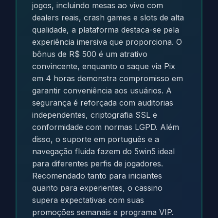
jogos, incluindo mesas ao vivo com
dealers reais, crash games e slots de alta
qualidade, a plataforma destaca-se pela
experiência imersiva que proporciona. O
bônus de R$ 500 é um atrativo
convincente, enquanto o saque via Pix
em 4 horas demonstra compromisso em
garantir conveniência aos usuários. A
segurança é reforçada com auditorias
independentes, criptografia SSL e
conformidade com normas LGPD. Além
disso, o suporte em português e a
navegação fluida fazem do 5win5 ideal
para diferentes perfis de jogadores.
Recomendado tanto para iniciantes
quanto para experientes, o cassino
supera expectativas com suas
promoções semanais e programa VIP.