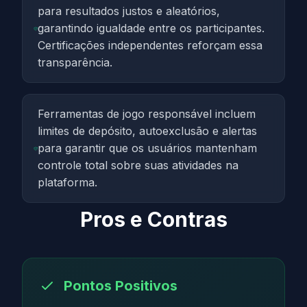
para resultados justos e aleatórios,
garantindo igualdade entre os participantes.
Certificações independentes reforçam essa
transparência.
Ferramentas de jogo responsável incluem
limites de depósito, autoexclusão e alertas
para garantir que os usuários mantenham
controle total sobre suas atividades na
plataforma.
Pros e Contras
Pontos Positivos