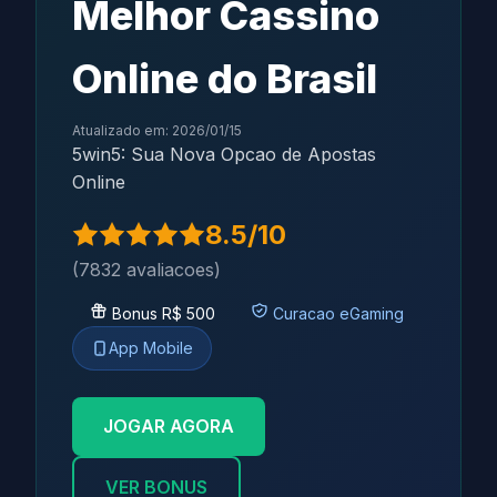
Melhor Cassino
Online do Brasil
Atualizado em: 2026/01/15
5win5: Sua Nova Opcao de Apostas
Online
8.5/10
(7832 avaliacoes)
Bonus R$ 500
Curacao eGaming
App Mobile
JOGAR AGORA
VER BONUS