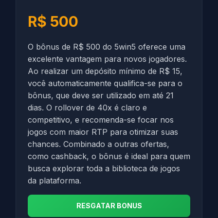
R$ 500
O bônus de R$ 500 do 5win5 oferece uma
excelente vantagem para novos jogadores.
Ao realizar um depósito mínimo de R$ 15,
você automaticamente qualifica-se para o
bônus, que deve ser utilizado em até 21
dias. O rollover de 40x é claro e
competitivo, e recomenda-se focar nos
jogos com maior RTP para otimizar suas
chances. Combinado a outras ofertas,
como cashback, o bônus é ideal para quem
busca explorar toda a biblioteca de jogos
da plataforma.
RESGATAR BONUS