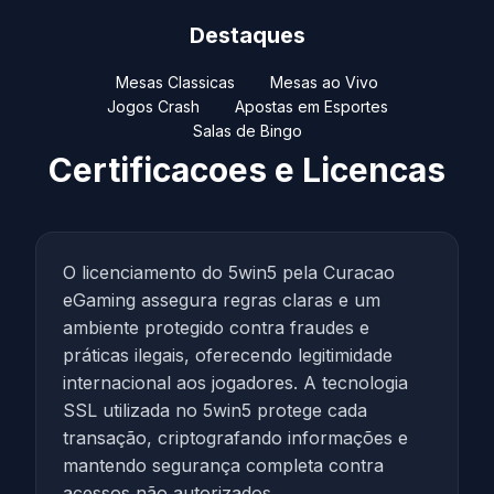
Destaques
Mesas Classicas
Mesas ao Vivo
Jogos Crash
Apostas em Esportes
Salas de Bingo
Certificacoes e Licencas
O licenciamento do 5win5 pela Curacao
eGaming assegura regras claras e um
ambiente protegido contra fraudes e
práticas ilegais, oferecendo legitimidade
internacional aos jogadores. A tecnologia
SSL utilizada no 5win5 protege cada
transação, criptografando informações e
mantendo segurança completa contra
acessos não autorizados.