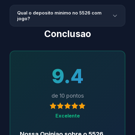
Saques via Pix levam ate 5 min.
Qual o deposito minimo no 5526 com
jogo?
O deposito minimo e de R$ 100.
Conclusao
9.4
de 10 pontos
Excelente
Nossa Opiniao sobre o 5526