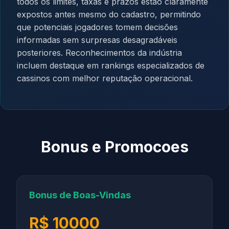
todos os limites, taxas e prazos estão claramente
expostos antes mesmo do cadastro, permitindo
que potenciais jogadores tomem decisões
informadas sem surpresas desagradáveis
posteriores. Reconhecimentos da indústria
incluem destaque em rankings especializados de
cassinos com melhor reputação operacional.
Bonus e Promocoes
Bonus de Boas-Vindas
R$ 10000