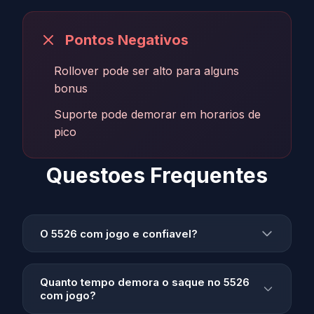
Pontos Negativos
Rollover pode ser alto para alguns
bonus
Suporte pode demorar em horarios de
pico
Questoes Frequentes
O 5526 com jogo e confiavel?
Sim, o 5526 com jogo opera com licenca da
Curacao eGaming License N°
Quanto tempo demora o saque no 5526
8048/JAZ2020-013.
com jogo?