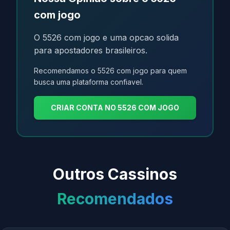
com jogo
O 5526 com jogo e uma opcao solida
para apostadores brasileiros.
Recomendamos o 5526 com jogo para quem
busca uma plataforma confiavel.
CRIAR CONTA NO 5526 COM JOGO
Outros Cassinos
Recomendados