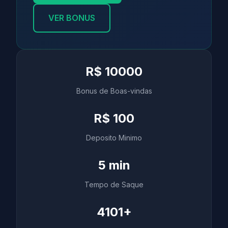
VER BONUS
R$ 10000
Bonus de Boas-vindas
R$ 100
Deposito Minimo
5 min
Tempo de Saque
4101+