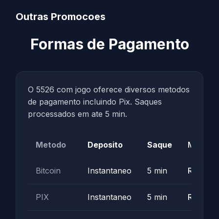
Outras Promocoes
Formas de Pagamento
O 5526 com jogo oferece diversos metodos
de pagamento incluindo Pix. Saques
processados em ate 5 min.
Metodo
Deposito
Saque
Minimo
Bitcoin
Instantaneo
5 min
R$ 100
PIX
Instantaneo
5 min
R$ 100