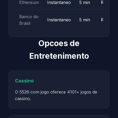
Ethereum
Instantaneo
5 min
R$ 100
Banco do
Instantaneo
5 min
R$ 100
Brasil
Opcoes de
Entretenimento
Cassino
O 5526 com jogo oferece 4101+ jogos de
cassino.