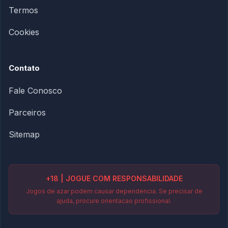
Termos
Cookies
Contato
Fale Conosco
Parceiros
Sitemap
+18 | JOGUE COM RESPONSABILIDADE
Jogos de azar podem causar dependencia. Se precisar de
ajuda, procure orientacao profissional.