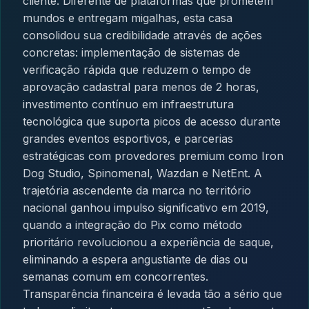
cliente. Diferente de plataformas que prometem
mundos e entregam migalhas, esta casa
consolidou sua credibilidade através de ações
concretas: implementação de sistemas de
verificação rápida que reduzem o tempo de
aprovação cadastral para menos de 2 horas,
investimento contínuo em infraestrutura
tecnológica que suporta picos de acesso durante
grandes eventos esportivos, e parcerias
estratégicas com provedores premium como Iron
Dog Studio, Spinomenal, Wazdan e NetEnt. A
trajetória ascendente da marca no território
nacional ganhou impulso significativo em 2019,
quando a integração do Pix como método
prioritário revolucionou a experiência de saque,
eliminando a espera angustiante de dias ou
semanas comum em concorrentes.
Transparência financeira é levada tão a sério que