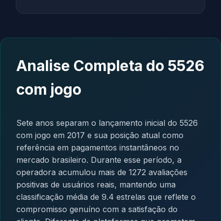
Analise Completa do 5526
com jogo
Sete anos separam o lançamento inicial do 5526
com jogo em 2017 e sua posição atual como
referência em pagamentos instantâneos no
mercado brasileiro. Durante esse período, a
operadora acumulou mais de 1272 avaliações
positivas de usuários reais, mantendo uma
classificação média de 9.4 estrelas que reflete o
compromisso genuíno com a satisfação do