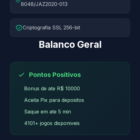
8048/JAZ2020-013
Criptografia SSL 256-bit
Balanco Geral
Pontos Positivos
Bonus de ate R$ 10000
Aceita Pix para depositos
Saque em ate 5 min
4101+ jogos disponiveis