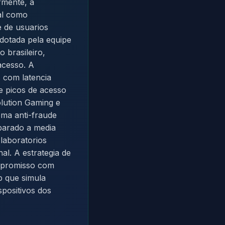
rmente, a
al como
e de usuarios
adotada pela equipe
 brasileiro,
acesso. A
 com latencia
e picos de acesso
olution Gaming e
ema anti-fraude
parado a media
 laboratorios
al. A estrategia de
mpromisso com
p que simula
positivos dos