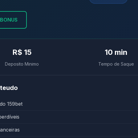
 BONUS
R$ 15
10 min
Deposito Minimo
Tempo de Saque
nteudo
 do 159bet
erdíveis
nanceiras