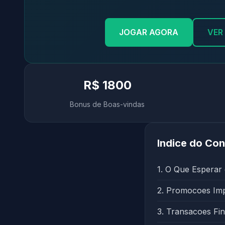
JOGAR AGORA
VER
R$ 1800
Bonus de Boas-vindas
Indice do Co
1. O Que Esperar
2. Promocoes Imp
3. Transacoes Fi