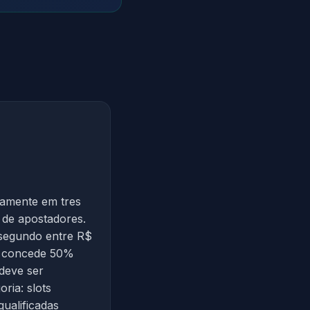
vamente em tres
s de apostadores.
 segundo entre R$
00 concede 50%
deve ser
ria: slots
ualificadas