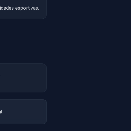
dades esportivas.
.
it