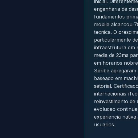
inicial. Diferente
engenharia de des
fundamentos primar
mobile alcancou 78
tecnica. O crescim
particularmente de
infraestrutura em
media de 23ms par
em horarios nobre
Spribe agregaram c
baseado em machin
setorial. Certific
internacionais iTe
reinvestimento de
evolucao continua
experiencia nativa
usuarios.