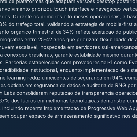
mente de plataformas que adaptam versoes desktop posterio
envolvimento priorizou touch interface e navegacao vertic
ios. Durante os primeiros oito meses operacionais, a bas
% do trafego total, validando a estrategia de mobile-first 
ento organico trimestral de 34% reflete aceitacao do publico
mografias entre 25-42 anos que priorizam flexibilidade de 
 nuvem escalavel, hospedada em servidores sul-americanos
a conexoes brasileiras, garante estabilidade mesmo durant
s. Parcerias estabelecidas com provedores tier-1 como Ev
redibilidade institucional, enquanto implementacao de sist
e learning reduziu incidentes de seguranca em 94% com
acoes obtidas em seguranca de dados e auditoria de RNG por
ch Labs consolidaram reputacao de transparencia operacion
 67% dos lucros em melhorias tecnologicas demonstra co
, incluindo recente implementacao de Progressive Web Ap
 sem ocupar espaco de armazenamento significativo nos dis