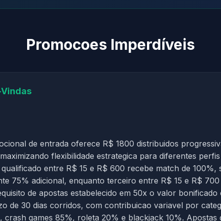
Promocoes Imperdíveis
-Vindas
ocional de entrada oferece R$ 1800 distribuidos progressi
, maximizando flexibilidade estrategica para diferentes perfi
o qualificado entre R$ 15 e R$ 600 recebe match de 100%,
nte 75% adicional, enquanto terceiro entre R$ 15 e R$ 7
uisito de apostas estabelecido em 50x o valor bonificado 
 de 30 dias corridos, com contribuicao variavel por catego
 crash games 85%, roleta 20% e blackjack 10%. Apostas q