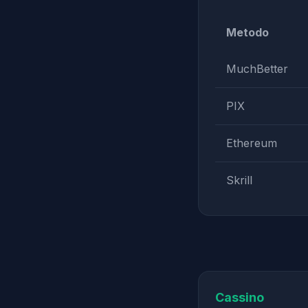
Metodo
MuchBetter
PIX
Ethereum
Skrill
Cassino