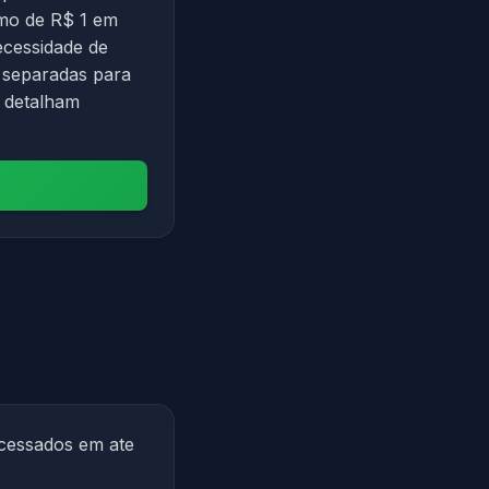
imo de R$ 1 em
ecessidade de
 separadas para
l detalham
ocessados em ate