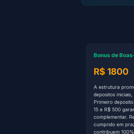
Bonus de Boas
R$ 1800
A estrutura prom
depositos iniciais
Primeiro deposit
15 e R$ 500 gara
complementar. Req
cumprido em prazo
contribuem 100%,