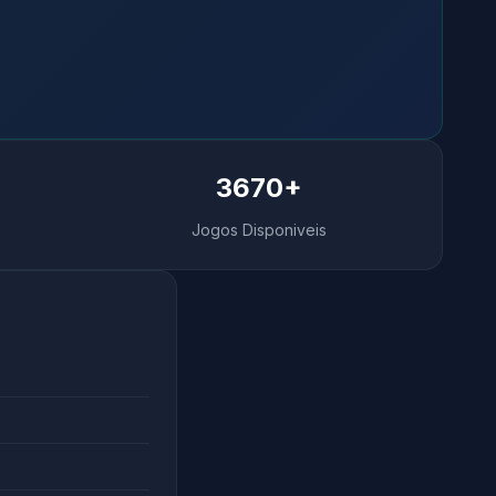
3670+
Jogos Disponiveis