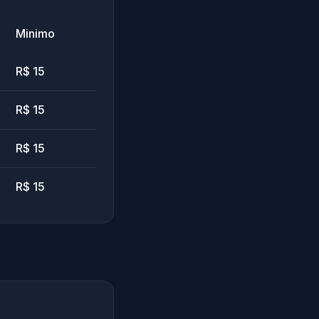
Minimo
R$ 15
R$ 15
R$ 15
R$ 15