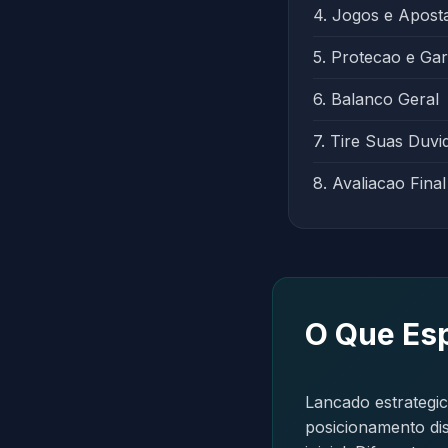
4. Jogos e Apost
5. Protecao e Gar
6. Balanco Geral
7. Tire Suas Duvi
8. Avaliacao Final
O Que Esp
Lancado estrategic
posicionamento dis