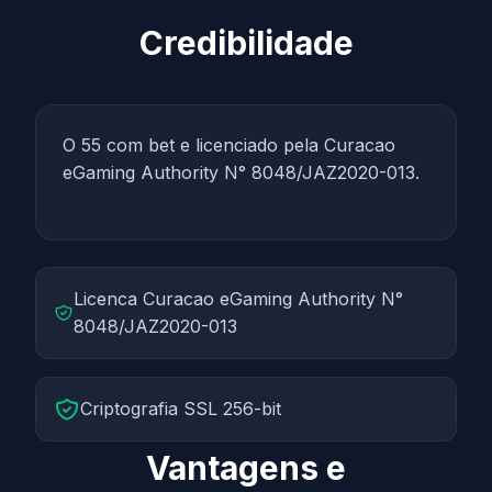
Credibilidade
O 55 com bet e licenciado pela Curacao
eGaming Authority N° 8048/JAZ2020-013.
Licenca Curacao eGaming Authority N°
8048/JAZ2020-013
Criptografia SSL 256-bit
Vantagens e