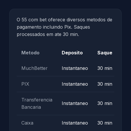
O 55 com bet oferece diversos metodos de
pagamento incluindo Pix. Saques
processados em ate 30 min.
Metodo
Deposito
Saque
Min
MuchBetter
Instantaneo
30 min
R$ 
PIX
Instantaneo
30 min
R$ 
Transferencia
Instantaneo
30 min
R$ 
Bancaria
Caixa
Instantaneo
30 min
R$ 