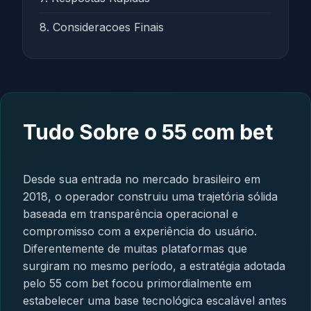
8. Consideracoes Finais
Tudo Sobre o 55 com bet
Desde sua entrada no mercado brasileiro em
2018, o operador construiu uma trajetória sólida
baseada em transparência operacional e
compromisso com a experiência do usuário.
Diferentemente de muitas plataformas que
surgiram no mesmo período, a estratégia adotada
pelo 55 com bet focou primordialmente em
estabelecer uma base tecnológica escalável antes