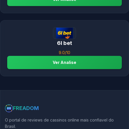
6l bet
9.0/10
Ver Analise
FREADOM
O portal de reviews de cassinos online mais confiavel do
Brasil.