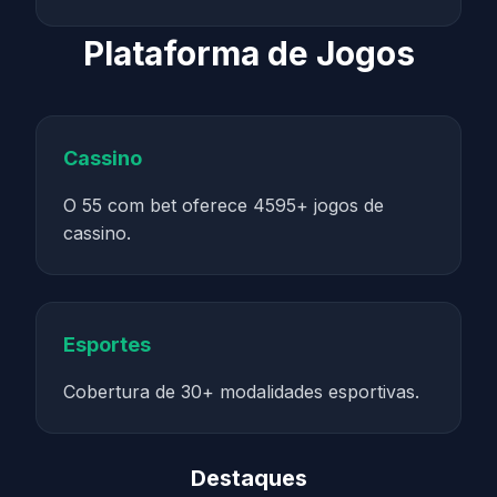
Plataforma de Jogos
Cassino
O 55 com bet oferece 4595+ jogos de
cassino.
Esportes
Cobertura de 30+ modalidades esportivas.
Destaques