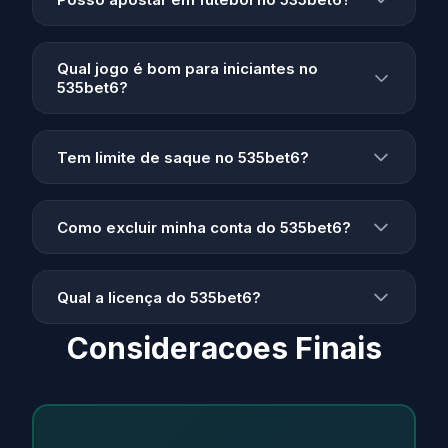
Sim, o 535bet6 oferece uma seção
dedicada a apostas esportivas, incluindo
Qual jogo é bom para iniciantes no
futebol. Para começar, basta acessar a
535bet6?
área esportiva após o cadastro e escolher
Para quem está começando no 535bet6,
entre diversas ligas nacionais e
slots com temas simples e regras acessíveis
Tem limite de saque no 535bet6?
internacionais. O sistema permite apostas
são as escolhas ideais. Títulos populares da
ao vivo e pré-jogo, com opções variadas
O 535bet6 estabelece limites para saques
Play'n GO e NetEnt, como Book of Dead e
como resultado final, handicaps e totais. A
que começam em R$ 15, o que é acessível
Starburst, são bastante intuitivos e
Como excluir minha conta do 535bet6?
plataforma facilita o processo com
para a maioria dos usuários. Para
oferecem bom equilíbrio entre diversão e
cotações atualizadas em tempo real e
Para excluir sua conta no 535bet6, é
transações via Pix, o tempo médio é de 10
chances de ganho. Além disso, mesas
oferece tutoriais para iniciantes. Além disso,
necessário entrar em contato com o
minutos, proporcionando agilidade.
Qual a licença do 535bet6?
clássicas como roleta europeia e blackjack
o saldo utilizado nas apostas esportivas
suporte via chat ao vivo ou e-mail,
Entretanto, existe um teto diário para
com limites baixos ajudam a aprender as
O 535bet6 opera sob a licença Curacao
pode ser compartilhado com o cassino,
solicitando o encerramento da conta. O
Consideracoes Finais
retiradas, que varia conforme o nível VIP
estratégias básicas. A plataforma também
eGaming, reconhecida internacionalmente e
otimizando o uso dos fundos. É importante
processo inclui uma etapa de verificação
do jogador, podendo chegar a R$ 50.000
disponibiliza versões demo para testar sem
responsável por regular o funcionamento
observar os termos específicos das
para garantir a autenticidade do pedido,
para os usuários mais avançados. O
riscos. Participar das missões diárias e
seguro e transparente dos cassinos online.
apostas para garantir o melhor
evitando exclusões acidentais. Após a
processo de saque exige verificação de
aproveitar o bônus de boas-vindas é uma
Esta autorização assegura que a
aproveitamento e responsabilidade.
confirmação, a conta será desativada e
conta (KYC), garantindo segurança. É