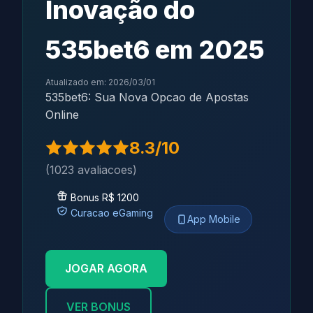
Inovação do
535bet6 em 2025
Atualizado em: 2026/03/01
535bet6: Sua Nova Opcao de Apostas
Online
8.3/10
(1023 avaliacoes)
Bonus R$ 1200
Curacao eGaming
App Mobile
JOGAR AGORA
VER BONUS