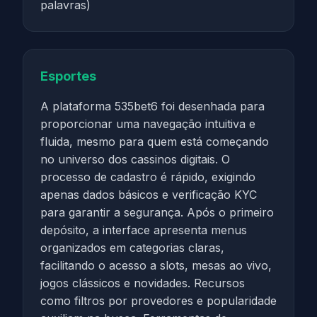
palavras)
Esportes
A plataforma 535bet6 foi desenhada para
proporcionar uma navegação intuitiva e
fluida, mesmo para quem está começando
no universo dos cassinos digitais. O
processo de cadastro é rápido, exigindo
apenas dados básicos e verificação KYC
para garantir a segurança. Após o primeiro
depósito, a interface apresenta menus
organizados em categorias claras,
facilitando o acesso a slots, mesas ao vivo,
jogos clássicos e novidades. Recursos
como filtros por provedores e popularidade