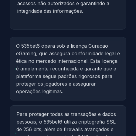
acessos não autorizados e garantindo a
integridade das informações.
O 535bet6 opera sob a licença Curacao
eGaming, que assegura conformidade legal e
ética no mercado internacional. Esta licença
é amplamente reconhecida e garante que a
plataforma segue padrões rigorosos para
proteger os jogadores e assegurar
operações legítimas.
Para proteger todas as transações e dados
pessoais, o 535bet6 utiliza criptografia SSL
de 256 bits, além de firewalls avançados e