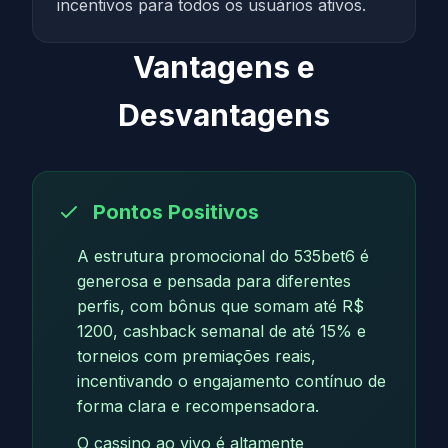
incentivos para todos os usuários ativos.
Vantagens e
Desvantagens
Pontos Positivos
A estrutura promocional do 535bet6 é
generosa e pensada para diferentes
perfis, com bônus que somam até R$
1200, cashback semanal de até 15% e
torneios com premiações reais,
incentivando o engajamento contínuo de
forma clara e recompensadora.
O cassino ao vivo é altamente