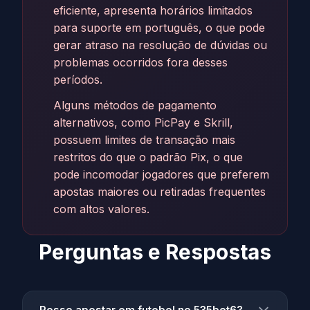
eficiente, apresenta horários limitados
para suporte em português, o que pode
gerar atraso na resolução de dúvidas ou
problemas ocorridos fora desses
períodos.
Alguns métodos de pagamento
alternativos, como PicPay e Skrill,
possuem limites de transação mais
restritos do que o padrão Pix, o que
pode incomodar jogadores que preferem
apostas maiores ou retiradas frequentes
com altos valores.
Perguntas e Respostas
Posso apostar em futebol no 535bet6?