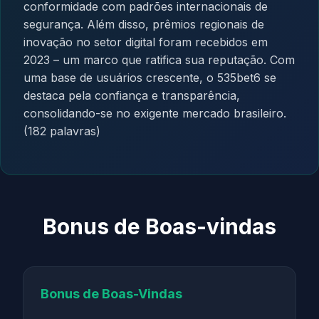
conformidade com padrões internacionais de
segurança. Além disso, prêmios regionais de
inovação no setor digital foram recebidos em
2023 – um marco que ratifica sua reputação. Com
uma base de usuários crescente, o 535bet6 se
destaca pela confiança e transparência,
consolidando-se no exigente mercado brasileiro.
(182 palavras)
Bonus de Boas-vindas
Bonus de Boas-Vindas