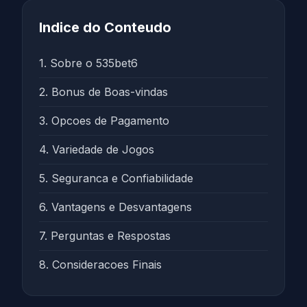
Indice do Conteudo
1. Sobre o 535bet6
2. Bonus de Boas-vindas
3. Opcoes de Pagamento
4. Variedade de Jogos
5. Seguranca e Confiabilidade
6. Vantagens e Desvantagens
7. Perguntas e Respostas
8. Consideracoes Finais