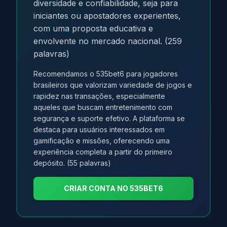
diversidade e confiabilidade, seja para
iniciantes ou apostadores experientes,
com uma proposta educativa e
envolvente no mercado nacional. (259
palavras)
Recomendamos o 535bet6 para jogadores
brasileiros que valorizam variedade de jogos e
rapidez nas transações, especialmente
aqueles que buscam entretenimento com
segurança e suporte efetivo. A plataforma se
destaca para usuários interessados em
gamificação e missões, oferecendo uma
experiência completa a partir do primeiro
depósito. (55 palavras)
CRIAR CONTA NO 535BET6