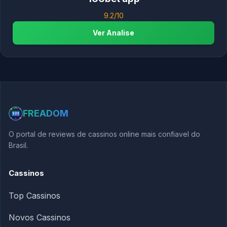
9.2/10
Ver Analise
FREADOM
O portal de reviews de cassinos online mais confiavel do
Brasil.
Cassinos
Top Cassinos
Novos Cassinos