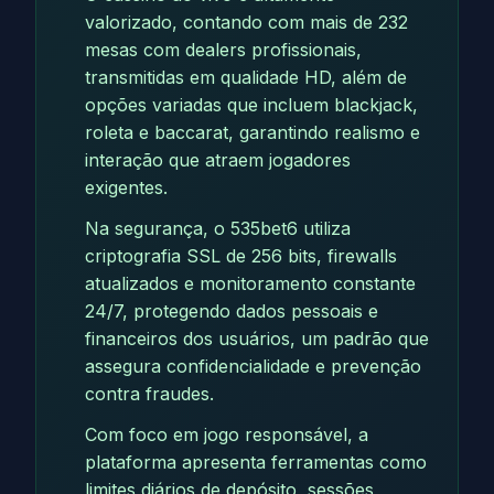
valorizado, contando com mais de 232
mesas com dealers profissionais,
transmitidas em qualidade HD, além de
opções variadas que incluem blackjack,
roleta e baccarat, garantindo realismo e
interação que atraem jogadores
exigentes.
Na segurança, o 535bet6 utiliza
criptografia SSL de 256 bits, firewalls
atualizados e monitoramento constante
24/7, protegendo dados pessoais e
financeiros dos usuários, um padrão que
assegura confidencialidade e prevenção
contra fraudes.
Com foco em jogo responsável, a
plataforma apresenta ferramentas como
limites diários de depósito, sessões