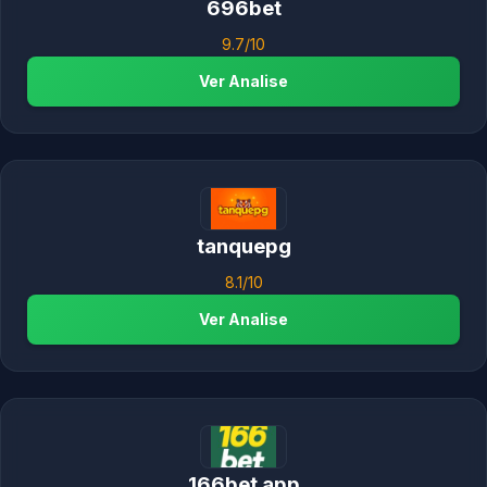
696bet
9.7/10
Ver Analise
tanquepg
8.1/10
Ver Analise
166bet app