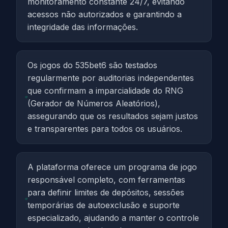
monitoramento constante 24/7, evitando
acessos não autorizados e garantindo a
integridade das informações.
Os jogos do 535bet6 são testados
regularmente por auditorias independentes
que confirmam a imparcialidade do RNG
(Gerador de Números Aleatórios),
assegurando que os resultados sejam justos
e transparentes para todos os usuários.
A plataforma oferece um programa de jogo
responsável completo, com ferramentas
para definir limites de depósitos, sessões
temporárias de autoexclusão e suporte
especializado, ajudando a manter o controle