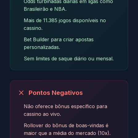
Odds turbinadas diárias em ligas como
Brasileirão e NBA.
Mais de 11.385 jogos disponíveis no
cassino.
Bet Builder para criar apostas
personalizadas.
Sem limites de saque diário ou mensal.
Pontos Negativos
Não oferece bônus específico para
cassino ao vivo.
Rollover do bônus de boas-vindas é
maior que a média do mercado (10x).