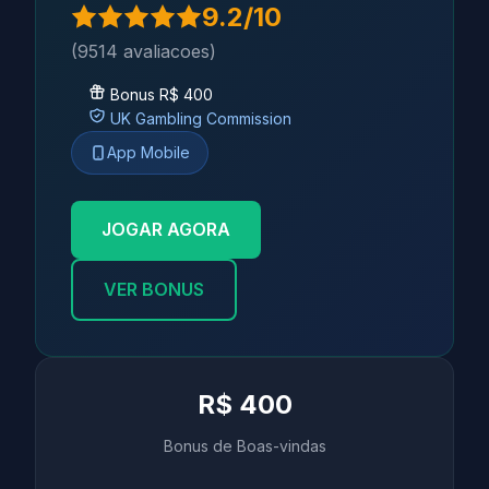
9.2/10
(9514 avaliacoes)
Bonus R$ 400
UK Gambling Commission
App Mobile
JOGAR AGORA
VER BONUS
R$ 400
Bonus de Boas-vindas