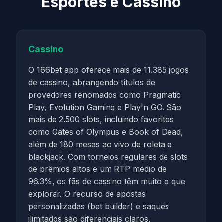
Esportes e Cassino
Cassino
O 166bet app oferece mais de 11.385 jogos
de cassino, abrangendo títulos de
provedores renomados como Pragmatic
Play, Evolution Gaming e Play'n GO. São
mais de 2.500 slots, incluindo favoritos
como Gates of Olympus e Book of Dead,
além de 180 mesas ao vivo de roleta e
blackjack. Com torneios regulares de slots
de prêmios altos e um RTP médio de
96.3%, os fãs de cassino têm muito o que
explorar. O recurso de apostas
personalizadas (bet builder) e saques
ilimitados são diferenciais claros.