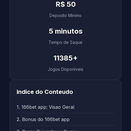
R$ 50
Deposito Minimo
5 minutos
Tempo de Saque
11385+
Jogos Disponiveis
Indice do Conteudo
1. 166bet app: Visao Geral
2. Bonus do 166bet app