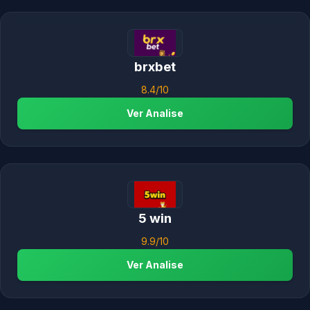
brxbet
8.4/10
Ver Analise
5 win
9.9/10
Ver Analise