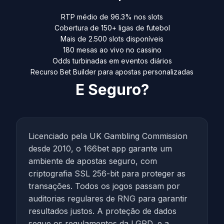
RTP médio de 96.3% nos slots
Cobertura de 150+ ligas de futebol
Mais de 2.500 slots disponíveis
180 mesas ao vivo no cassino
Odds turbinadas em eventos diários
Recurso Bet Builder para apostas personalizadas
E Seguro?
Licenciado pela UK Gambling Commission
desde 2010, o 166bet app garante um
ambiente de apostas seguro, com
criptografia SSL 256-bit para proteger as
transações. Todos os jogos passam por
auditorias regulares de RNG para garantir
resultados justos. A proteção de dados
segue os regulamentos da LGPD, e a