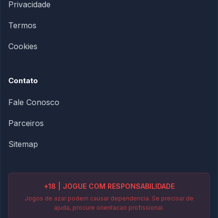
Privacidade
Termos
Cookies
Contato
Fale Conosco
Parceiros
Sitemap
+18 | JOGUE COM RESPONSABILIDADE
Jogos de azar podem causar dependencia. Se precisar de
ajuda, procure orientacao profissional.