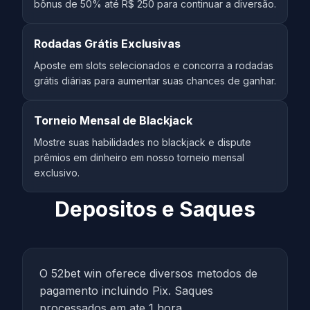
bônus de 50% até R$ 250 para continuar a diversão.
Rodadas Grátis Exclusivas
Aposte em slots selecionados e concorra a rodadas
grátis diárias para aumentar suas chances de ganhar.
Torneio Mensal de Blackjack
Mostre suas habilidades no blackjack e dispute
prêmios em dinheiro em nosso torneio mensal
exclusivo.
Depositos e Saques
O 52bet win oferece diversos metodos de
pagamento incluindo Pix. Saques
processados em ate 1 hora.