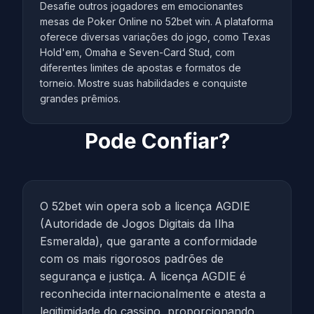
Desafie outros jogadores em emocionantes
mesas de Poker Online no 52bet win. A plataforma
oferece diversas variações do jogo, como Texas
Hold'em, Omaha e Seven-Card Stud, com
diferentes limites de apostas e formatos de
torneio. Mostre suas habilidades e conquiste
grandes prêmios.
Pode Confiar?
O 52bet win opera sob a licença AGDIE
(Autoridade de Jogos Digitais da Ilha
Esmeralda), que garante a conformidade
com os mais rigorosos padrões de
segurança e justiça. A licença AGDIE é
reconhecida internacionalmente e atesta a
legitimidade do cassino, proporcionando