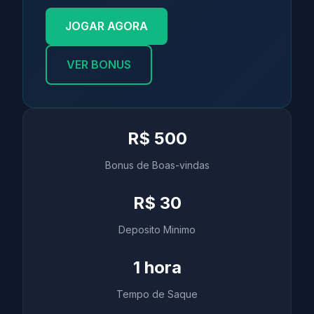
JOGAR AGORA
VER BONUS
R$ 500
Bonus de Boas-vindas
R$ 30
Deposito Minimo
1 hora
Tempo de Saque