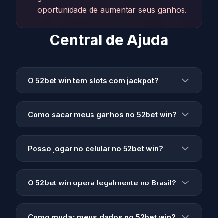
oportunidade de aumentar seus ganhos.
Central de Ajuda
O 52bet win tem slots com jackpot?
Sim, o 52bet win oferece uma seleção
diversificada de slots com jackpot, incluindo
Como sacar meus ganhos no 52bet win?
jackpots progressivos que podem atingir
Para sacar seus ganhos no 52bet win,
valores milionários. Alguns dos slots com
basta acessar a seção 'Saques' no site,
jackpot mais populares na plataforma são
Posso jogar no celular no 52bet win?
selecionar o método de pagamento
Mega Moolah, Hall of Gods e Arabian
Sim, você pode jogar no 52bet win no seu
desejado (Pix, PicPay, PayPal, Skrill ou
Nights. Para encontrar os slots com
celular ou tablet. A plataforma oferece um
Bitcoin) e inserir o valor que deseja sacar. O
O 52bet win opera legalmente no Brasil?
jackpot, basta utilizar o filtro de busca no
aplicativo móvel para Android e iOS, que
saque mínimo é de R$ 50. Após a
site ou consultar a seção 'Jackpots'.
O 52bet win opera sob a licença AGDIE
pode ser baixado gratuitamente na loja de
solicitação, seus ganhos serão
(Autoridade de Jogos Digitais da Ilha
aplicativos do seu dispositivo. Além disso, o
Como mudar meus dados no 52bet win?