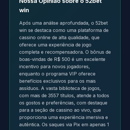
Nossa Opiniao sobre o 52bet
win
Após uma análise aprofundada, o 52bet
win se destaca como uma plataforma de
cassino online de alta qualidade, que
oferece uma experiência de jogo
completa e recompensadora. O bônus de
boas-vindas de R$ 500 é um excelente
incentivo para novos jogadores,
enquanto o programa VIP oferece
benefícios exclusivos para os mais
assíduos. A vasta biblioteca de jogos,
com mais de 3557 títulos, atende a todos
os gostos e preferências, com destaque
para a seção de cassino ao vivo, que
proporciona uma experiência imersiva e
autêntica. Os saques via Pix em apenas 1