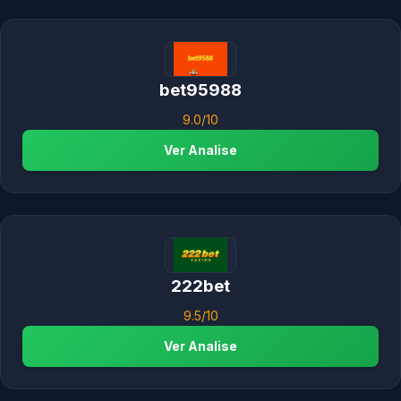
bet95988
9.0/10
Ver Analise
222bet
9.5/10
Ver Analise