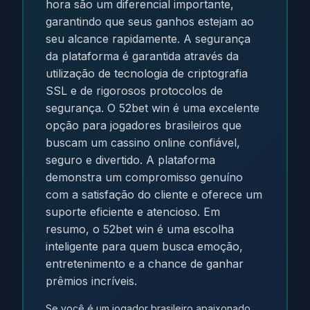
hora são um diferencial importante,
garantindo que seus ganhos estejam ao
seu alcance rapidamente. A segurança
da plataforma é garantida através da
utilização de tecnologia de criptografia
SSL e de rigorosos protocolos de
segurança. O 52bet win é uma excelente
opção para jogadores brasileiros que
buscam um cassino online confiável,
seguro e divertido. A plataforma
demonstra um compromisso genuíno
com a satisfação do cliente e oferece um
suporte eficiente e atencioso. Em
resumo, o 52bet win é uma escolha
inteligente para quem busca emoção,
entretenimento e a chance de ganhar
prêmios incríveis.
Se você é um jogador brasileiro apaixonado