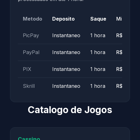
Metodo
Deposito
Saque
Minimo
PicPay
Instantaneo
1 hora
R$ 30
PayPal
Instantaneo
1 hora
R$ 30
PIX
Instantaneo
1 hora
R$ 30
Skrill
Instantaneo
1 hora
R$ 30
Catalogo de Jogos
Cassino