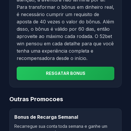
Para transformar o bônus em dinheiro real,
é necessário cumprir um requisito de
aposta de 40 vezes o valor do bônus. Além
disso, o bônus é válido por 60 dias, então
aproveite ao máximo cada rodada. O 52bet
win pensou em cada detalhe para que você
tenha uma experiência completa e
recompensadora desde o início.
RESGATAR BONUS
Outras Promocoes
Bonus de Recarga Semanal
Recarregue sua conta toda semana e ganhe um