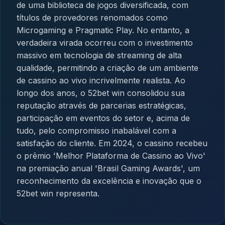
de uma biblioteca de jogos diversificada, com
títulos de provedores renomados como
Microgaming e Pragmatic Play. No entanto, a
verdadeira virada ocorreu com o investimento
massivo em tecnologia de streaming de alta
qualidade, permitindo a criação de um ambiente
de cassino ao vivo incrivelmente realista. Ao
longo dos anos, o 52bet win consolidou sua
reputação através de parcerias estratégicas,
participação em eventos do setor e, acima de
tudo, pelo compromisso inabalável com a
satisfação do cliente. Em 2024, o cassino recebeu
o prêmio 'Melhor Plataforma de Cassino ao Vivo'
na premiação anual 'Brasil Gaming Awards', um
reconhecimento da excelência e inovação que o
52bet win representa.