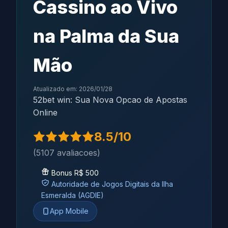
Cassino ao Vivo
na Palma da Sua
Mão
Atualizado em: 2026/01/28
52bet win: Sua Nova Opcao de Apostas
Online
8.5/10
(5107 avaliacoes)
Bonus R$ 500
Autoridade de Jogos Digitais da Ilha
Esmeralda (AGDIE)
App Mobile