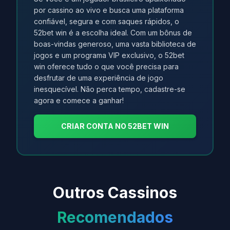
por cassino ao vivo e busca uma plataforma
confiável, segura e com saques rápidos, o
52bet win é a escolha ideal. Com um bônus de
boas-vindas generoso, uma vasta biblioteca de
jogos e um programa VIP exclusivo, o 52bet
win oferece tudo o que você precisa para
desfrutar de uma experiência de jogo
inesquecível. Não perca tempo, cadastre-se
agora e comece a ganhar!
CRIAR CONTA NO 52BET WIN
Outros Cassinos
Recomendados