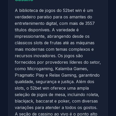
A biblioteca de jogos do 52bet win é um
verdadeiro paraíso para os amantes do
entretenimento digital, com mais de 3557
títulos disponíveis. A variedade é
impressionante, abrangendo desde os
clássicos slots de frutas até as máquinas
mais modernas com temas complexos e
recursos inovadores. Os jogos são
fornecidos por provedores líderes do setor,
como Microgaming, Kalamba Games,
Pragmatic Play e Relax Gaming, garantindo
qualidade, segurança e justiça. Além dos
slots, o 52bet win oferece uma ampla
seleção de jogos de mesa, incluindo roleta,
blackjack, baccarat e poker, com diversas
variações para atender a todos os gostos.
A seção de cassino ao vivo é o ponto alto