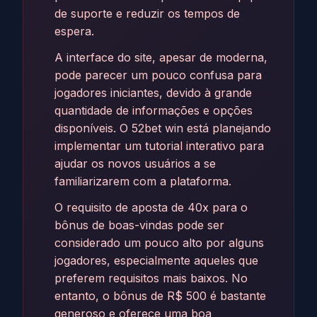
de suporte e reduzir os tempos de
espera.
A interface do site, apesar de moderna,
pode parecer um pouco confusa para
jogadores iniciantes, devido à grande
quantidade de informações e opções
disponíveis. O 52bet win está planejando
implementar um tutorial interativo para
ajudar os novos usuários a se
familiarizarem com a plataforma.
O requisito de aposta de 40x para o
bônus de boas-vindas pode ser
considerado um pouco alto por alguns
jogadores, especialmente aqueles que
preferem requisitos mais baixos. No
entanto, o bônus de R$ 500 é bastante
generoso e oferece uma boa