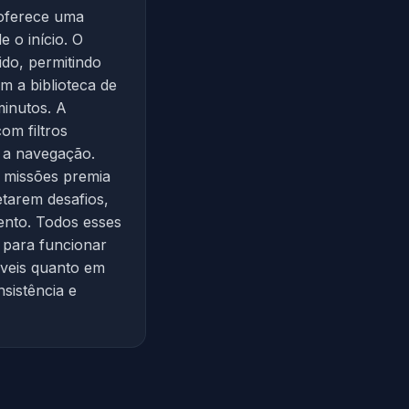
oferece uma
e o início. O
ido, permitindo
m a biblioteca de
inutos. A
om filtros
r a navegação.
e missões premia
tarem desafios,
nto. Todos esses
 para funcionar
óveis quanto em
sistência e