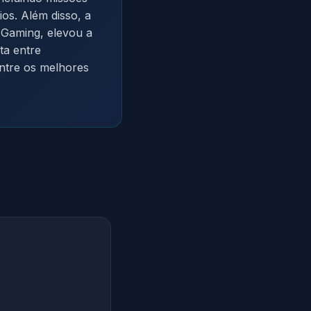
os. Além disso, a
Gaming, elevou a
ta entre
ntre os melhores