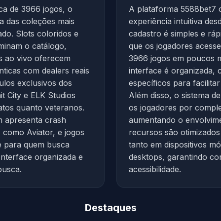
ca de 3966 jogos, o
A plataforma 5588bet7 
 das coleções mais
experiência intuitiva desd
do. Slots coloridos e
cadastro é simples e ráp
inam o catálogo,
que os jogadores acesse
s ao vivo oferecem
3966 jogos em poucos m
nticas com dealers reais
interface é organizada, c
ulos exclusivos dos
específicos para facilita
t City e ELK Studios
Além disso, o sistema d
atos quanto veteranos.
os jogadores por comple
 apresenta crash
aumentando o envolvime
 como Aviator, e jogos
recursos são otimizados
ade para quem busca
tanto em dispositivos m
Interface organizada e
desktops, garantindo con
 busca.
acessibilidade.
Destaques