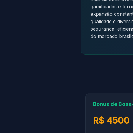
gamificadas e torn
expansão constant
qualidade e diversi
segurança, eficiê
do mercado brasile
Bonus de Boas
R$ 4500