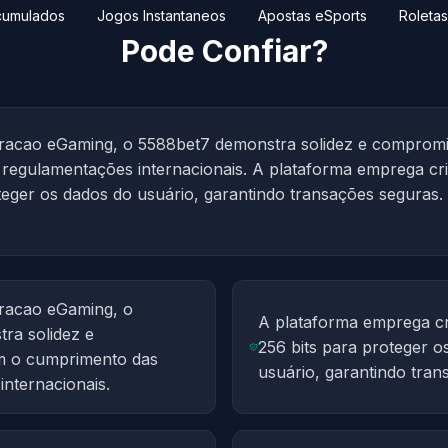
cumulados
Jogos Instantaneos
Apostas eSports
Roletas
Pode Confiar?
racao eGaming, o 5588bet7 demonstra solidez e comprom
regulamentações internacionais. A plataforma emprega cri
teger os dados do usuário, garantindo transações seguras.
racao eGaming, o
A plataforma emprega cr
ra solidez e
256 bits para proteger o
 o cumprimento das
usuário, garantindo tran
nternacionais.