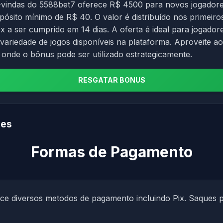
vindas do 5588bet7 oferece R$ 4500 para novos jogadores.
ósito mínimo de R$ 40. O valor é distribuído nos primeiro
x a ser cumprido em 14 dias. A oferta é ideal para jogado
variedade de jogos disponíveis na plataforma. Aproveite 
, onde o bônus pode ser utilizado estrategicamente.
RESGATAR BONUS
oes
Formas de Pagamento
ce diversos metodos de pagamento incluindo Pix. Saques