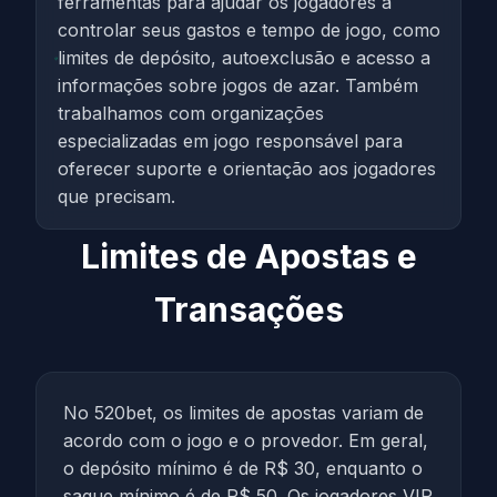
ferramentas para ajudar os jogadores a
controlar seus gastos e tempo de jogo, como
limites de depósito, autoexclusão e acesso a
informações sobre jogos de azar. Também
trabalhamos com organizações
especializadas em jogo responsável para
oferecer suporte e orientação aos jogadores
que precisam.
Limites de Apostas e
Transações
No 520bet, os limites de apostas variam de
acordo com o jogo e o provedor. Em geral,
o depósito mínimo é de R$ 30, enquanto o
saque mínimo é de R$ 50. Os jogadores VIP