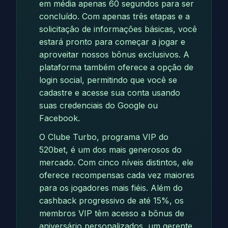
em média apenas 60 segundos para ser
concluído. Com apenas três etapas e a
solicitação de informações básicas, você
estará pronto para começar a jogar e
aproveitar nossos bônus exclusivos. A
plataforma também oferece a opção de
login social, permitindo que você se
cadastre e acesse sua conta usando
suas credenciais do Google ou
Facebook.
O Clube Turbo, programa VIP do
520bet, é um dos mais generosos do
mercado. Com cinco níveis distintos, ele
oferece recompensas cada vez maiores
para os jogadores mais fiéis. Além do
cashback progressivo de até 15%, os
membros VIP têm acesso a bônus de
aniversário personalizados, um gerente