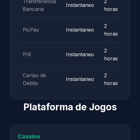
Transferencia
2
Instantaneo
R$ 
Bancaria
horas
2
PicPay
Instantaneo
R$ 
horas
2
PIX
Instantaneo
R$ 
horas
Cartao de
2
Instantaneo
R$ 
Debito
horas
Plataforma de Jogos
Cassino