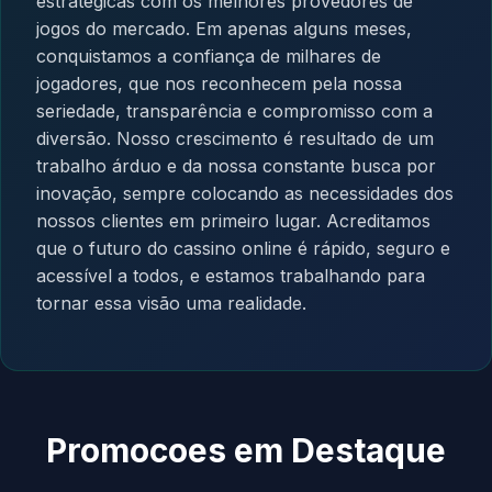
estratégicas com os melhores provedores de
jogos do mercado. Em apenas alguns meses,
conquistamos a confiança de milhares de
jogadores, que nos reconhecem pela nossa
seriedade, transparência e compromisso com a
diversão. Nosso crescimento é resultado de um
trabalho árduo e da nossa constante busca por
inovação, sempre colocando as necessidades dos
nossos clientes em primeiro lugar. Acreditamos
que o futuro do cassino online é rápido, seguro e
acessível a todos, e estamos trabalhando para
tornar essa visão uma realidade.
Promocoes em Destaque