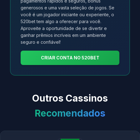
pagamentos rápidos e seguros, bônus
generosos e uma vasta seleção de jogos. Se
você é um jogador iniciante ou experiente, o
520bet tem algo a oferecer para você.
Aproveite a oportunidade de se divertir e
ganhar prêmios incríveis em um ambiente
seguro e confiável!
CRIAR CONTA NO 520BET
Outros Cassinos
Recomendados