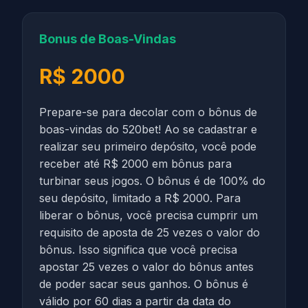
Bonus de Boas-Vindas
R$ 2000
Prepare-se para decolar com o bônus de
boas-vindas do 520bet! Ao se cadastrar e
realizar seu primeiro depósito, você pode
receber até R$ 2000 em bônus para
turbinar seus jogos. O bônus é de 100% do
seu depósito, limitado a R$ 2000. Para
liberar o bônus, você precisa cumprir um
requisito de aposta de 25 vezes o valor do
bônus. Isso significa que você precisa
apostar 25 vezes o valor do bônus antes
de poder sacar seus ganhos. O bônus é
válido por 60 dias a partir da data do