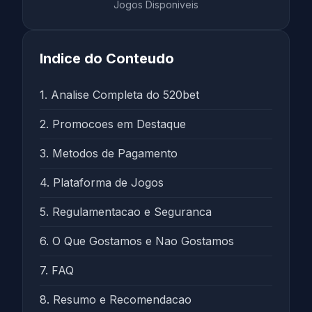
Jogos Disponiveis
Indice do Conteudo
1. Analise Completa do 520bet
2. Promocoes em Destaque
3. Metodos de Pagamento
4. Plataforma de Jogos
5. Regulamentacao e Seguranca
6. O Que Gostamos e Nao Gostamos
7. FAQ
8. Resumo e Recomendacao