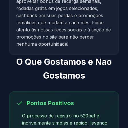
aproveitar bônus de recarga semanais,
rodadas grátis em jogos selecionados,
cashback em suas perdas e promoções
temáticas que mudam a cada mês. Fique
atento às nossas redes sociais e à seção de
promoções no site para não perder
nenhuma oportunidade!
O Que Gostamos e Nao
Gostamos
Pontos Positivos
O processo de registro no 520bet é
incrivelmente simples e rápido, levando