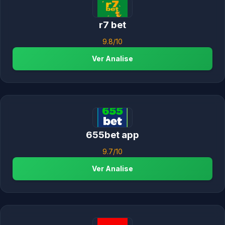
r7 bet
9.8/10
Ver Analise
655bet app
9.7/10
Ver Analise