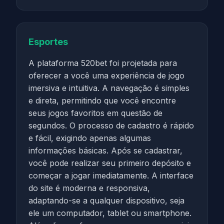
Esportes
A plataforma 520bet foi projetada para
oferecer a você uma experiência de jogo
imersiva e intuitiva. A navegação é simples
e direta, permitindo que você encontre
seus jogos favoritos em questão de
segundos. O processo de cadastro é rápido
e fácil, exigindo apenas algumas
informações básicas. Após se cadastrar,
você pode realizar seu primeiro depósito e
começar a jogar imediatamente. A interface
do site é moderna e responsiva,
adaptando-se a qualquer dispositivo, seja
ele um computador, tablet ou smartphone.