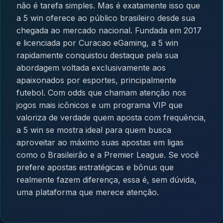
não é tarefa simples. Mas é exatamente isso que
a 5 win oferece ao público brasileiro desde sua
chegada ao mercado nacional. Fundada em 2017
e licenciada por Curacao eGaming, a 5 win
rapidamente conquistou destaque pela sua
abordagem voltada exclusivamente aos
apaixonados por esportes, principalmente
futebol. Com odds que chamam atenção nos
jogos mais icônicos e um programa VIP que
valoriza de verdade quem aposta com frequência,
a 5 win se mostra ideal para quem busca
aproveitar ao máximo suas apostas em ligas
como o Brasileirão e a Premier League. Se você
prefere apostas estratégicas e bônus que
realmente fazem diferença, essa é, sem dúvida,
uma plataforma que merece atenção.