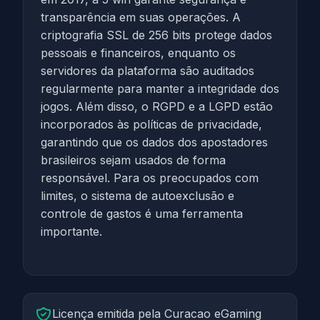
transparência em suas operações. A
criptografia SSL de 256 bits protege dados
pessoais e financeiros, enquanto os
servidores da plataforma são auditados
regularmente para manter a integridade dos
jogos. Além disso, o RGPD e a LGPD estão
incorporados às políticas de privacidade,
garantindo que os dados dos apostadores
brasileiros sejam usados de forma
responsável. Para os preocupados com
limites, o sistema de autoexclusão e
controle de gastos é uma ferramenta
importante.
Licença emitida pela Curacao eGaming