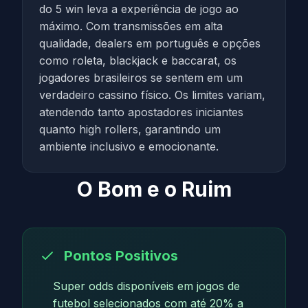
do 5 win leva a experiência de jogo ao
máximo. Com transmissões em alta
qualidade, dealers em português e opções
como roleta, blackjack e baccarat, os
jogadores brasileiros se sentem em um
verdadeiro cassino físico. Os limites variam,
atendendo tanto apostadores iniciantes
quanto high rollers, garantindo um
ambiente inclusivo e emocionante.
O Bom e o Ruim
Pontos Positivos
Super odds disponíveis em jogos de
futebol selecionados com até 20% a