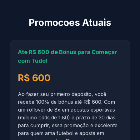
Promocoes Atuais
Até R$ 600 de Bônus para Começar
com Tudo!
R$ 600
Ao fazer seu primeiro depósito, você
recebe 100% de bônus até R$ 600. Com
um rollover de 8x em apostas esportivas
(mínimo odds de 1.80) e prazo de 30 dias
para cumprir, essa promoção é excelente
para quem ama futebol e aposta em