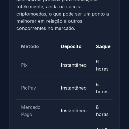
Infelizmente, ainda não aceita
criptomoedas, o que pode ser um ponto a
melhorar em relação a outros
concorrentes no mercado.
Metodo
Deposito
Saque
Min
6
Pix
Instantâneo
R$ 
horas
8
PicPay
Instantâneo
R$ 
horas
Mercado
8
Instantâneo
R$ 
Pago
horas