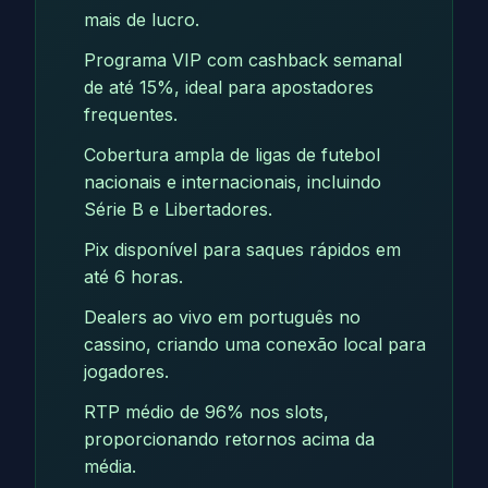
mais de lucro.
Programa VIP com cashback semanal
de até 15%, ideal para apostadores
frequentes.
Cobertura ampla de ligas de futebol
nacionais e internacionais, incluindo
Série B e Libertadores.
Pix disponível para saques rápidos em
até 6 horas.
Dealers ao vivo em português no
cassino, criando uma conexão local para
jogadores.
RTP médio de 96% nos slots,
proporcionando retornos acima da
média.