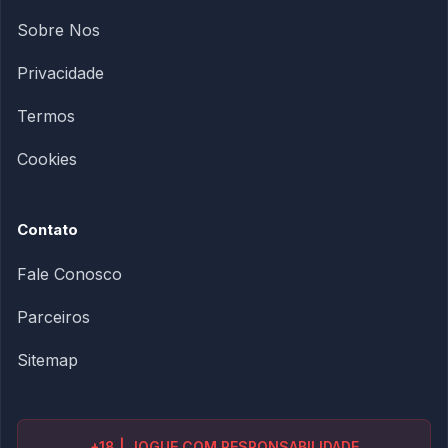
Sobre Nos
Privacidade
Termos
Cookies
Contato
Fale Conosco
Parceiros
Sitemap
+18 | JOGUE COM RESPONSABILIDADE