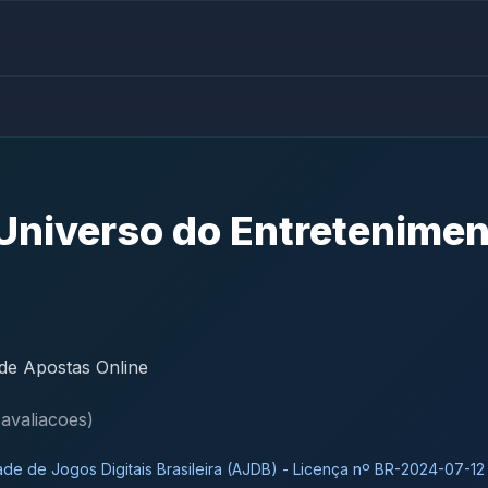
Universo do Entreteniment
de Apostas Online
 avaliacoes)
de de Jogos Digitais Brasileira (AJDB) - Licença nº BR-2024-07-12