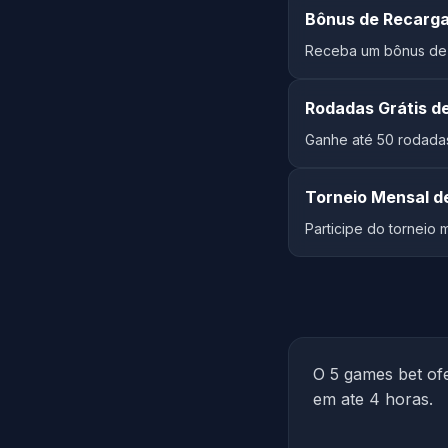
Bônus de Recarg
Receba um bônus de 
Rodadas Grátis de
Ganhe até 50 rodadas 
Torneio Mensal de
Participe do torneio 
O 5 games bet of
em ate 4 horas.