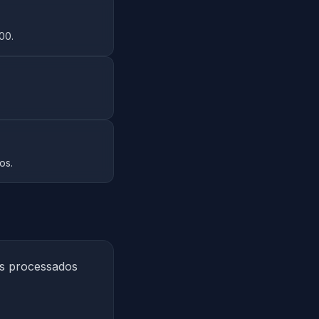
00.
os.
es processados