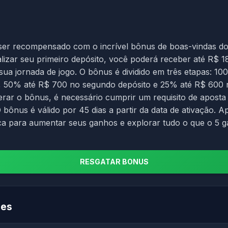
ser recompensado com o incrível bônus de boas-vindas do
alizar seu primeiro depósito, você poderá receber até R$
sua jornada de jogo. O bônus é dividido em três etapas: 1
o, 50% até R$ 700 no segundo depósito e 25% até R$ 600 n
berar o bônus, é necessário cumprir um requisito de aposta
 bônus é válido por 45 dias a partir da data de ativação. A
ca para aumentar seus ganhos e explorar tudo o que o 5 g
RESGATAR BONUS
oes