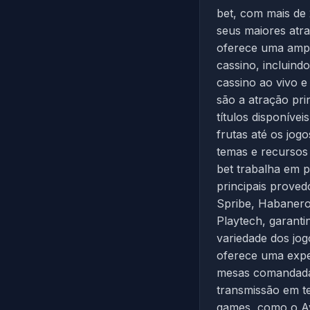
bet, com mais de 
seus maiores atra
oferece uma ampl
cassino, incluindo
cassino ao vivo e
são a atração pri
títulos disponívei
frutas até os jo
temas e recursos
bet trabalha em 
principais prove
Spribe, Habanero
Playtech, garanti
variedade dos jog
oferece uma expe
mesas comandadas
transmissão em t
games, como o Av