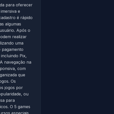
da para oferecer
 imersiva e
 cadastro é rápido
nas algumas
usuário. Após o
podem realizar
ilizando uma
e pagamento
incluindo Pix,
n. A navegação na
sponsiva, com
rganizada que
jogos. Os
os jogos por
opularidade, ou
isa para
ficos. O 5 games
rsos especiais,