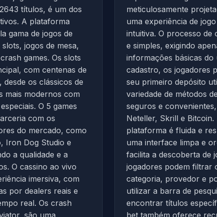
2643 títulos, é um dos
meticulosamente projeta
tivos. A plataforma
uma experiência de jogo
a gama de jogos de
intuitiva. O processo de
 slots, jogos de mesa,
e simples, exigindo ape
 crash games. Os slots
informações básicas do 
ncipal, com centenas de
cadastro, os jogadores 
s, desde os clássicos de
seu primeiro depósito ut
gos mais modernos com
variedade de métodos d
 especiais. O 5 games
seguros e convenientes, 
parceria com os
Neteller, Skrill e Bitcoi
dores do mercado, como
plataforma é fluida e re
, Iron Dog Studio e
uma interface limpa e o
ndo a qualidade e a
facilita a descoberta de 
os. O cassino ao vivo
jogadores podem filtrar 
riência imersiva, com
categoria, provedor e p
 por dealers reais e
utilizar a barra de pesqu
empo real. Os crash
encontrar títulos especí
iator, são uma
bet também oferece recu