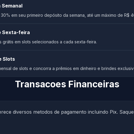
a Semanal
30% em seu primeiro depósito da semana, até um máximo de R$ 4
 Sexta-feira
grátis em slots selecionados a cada sexta-feira.
 Slots
mensal de slots e concorra a prêmios em dinheiro e brindes exclusiv
Transacoes Financeiras
erece diversos metodos de pagamento incluindo Pix. Saqu