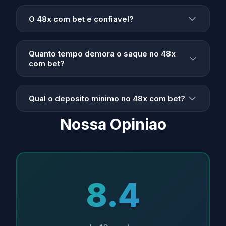
O 48x com bet e confiavel?
Sim, o 48x com bet opera com licenca da
Curacao eGaming License
Quanto tempo demora o saque no 48x
#8048/JAZ2020-013.
com bet?
Saques via Pix levam ate 4 horas.
Qual o deposito minimo no 48x com bet?
O deposito minimo e de R$ 10.
Nossa Opiniao
8.4