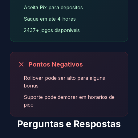
Aceita Pix para depositos
Saque em ate 4 horas
2437+ jogos disponiveis
Pontos Negativos
Rollover pode ser alto para alguns
bonus
Suporte pode demorar em horarios de
pico
Perguntas e Respostas