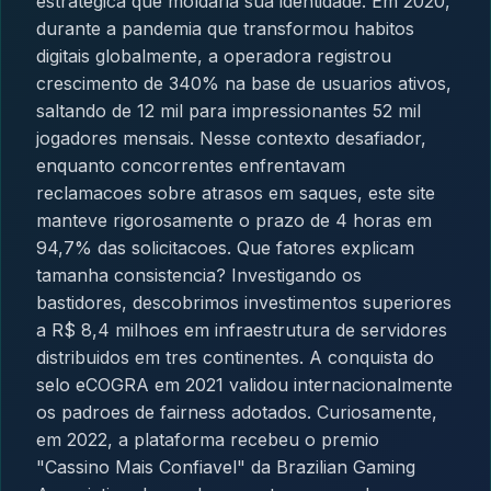
estrategica que moldaria sua identidade. Em 2020,
durante a pandemia que transformou habitos
digitais globalmente, a operadora registrou
crescimento de 340% na base de usuarios ativos,
saltando de 12 mil para impressionantes 52 mil
jogadores mensais. Nesse contexto desafiador,
enquanto concorrentes enfrentavam
reclamacoes sobre atrasos em saques, este site
manteve rigorosamente o prazo de 4 horas em
94,7% das solicitacoes. Que fatores explicam
tamanha consistencia? Investigando os
bastidores, descobrimos investimentos superiores
a R$ 8,4 milhoes em infraestrutura de servidores
distribuidos em tres continentes. A conquista do
selo eCOGRA em 2021 validou internacionalmente
os padroes de fairness adotados. Curiosamente,
em 2022, a plataforma recebeu o premio
"Cassino Mais Confiavel" da Brazilian Gaming