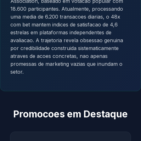
Association, baseado em votacao popular com
18.600 participantes. Atualmente, processando
uma media de 6.200 transacoes diarias, o 48x
com bet mantem indices de satisfacao de 4,6
estrelas em plataformas independentes de
avaliacao. A trajetoria revela obsessao genuina
por credibilidade construida sistematicamente
atraves de acoes concretas, nao apenas
promessas de marketing vazias que inundam o
setor.
Promocoes em Destaque