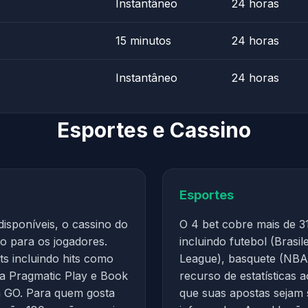
Instantâneo
24 horas
15 minutos
24 horas
Instantâneo
24 horas
Esportes e Cassino
Esportes
isponíveis, o cassino do
O 4 bet cobre mais de 3
o para os jogadores.
incluindo futebol (Brasil
ts incluindo hits como
League), basquete (NBA)
a Pragmatic Play e Book
recurso de estatísticas 
n GO. Para quem gosta
que suas apostas sejam