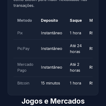
transações.
Metodo
Deposito
Saque
Minimo
Pix
Instantâneo
1 hora
R$ 30
Até 24
PicPay
Instantâneo
R$ 50
horas
Mercado
Até 2
Instantâneo
R$ 30
Pago
horas
Bitcoin
15 minutos
1 hora
R$ 100
Jogos e Mercados