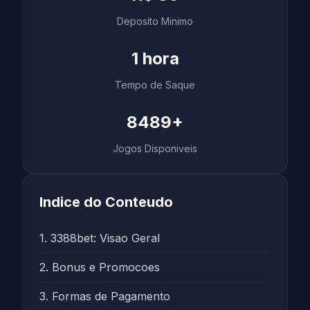
Deposito Minimo
1 hora
Tempo de Saque
8489+
Jogos Disponiveis
Indice do Conteudo
1. 3388bet: Visao Geral
2. Bonus e Promocoes
3. Formas de Pagamento