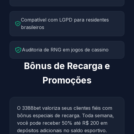
Compatível com LGPD para residentes
brasileiros
Auditoria de RNG em jogos de cassino
Bônus de Recarga e
Promoções
O 3388bet valoriza seus clientes fiéis com
bônus especiais de recarga. Toda semana,
você pode receber 50% até R$ 200 em
depósitos adicionais no saldo esportivo.