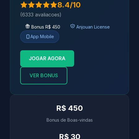
8.4/10
(6333 avaliacoes)
Bonus R$ 450
Anjouan License
App Mobile
JOGAR AGORA
VER BONUS
R$ 450
Bonus de Boas-vindas
R$ 30