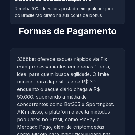
Receba 10% do valor apostado em qualquer jogo
do Brasileirão direto na sua conta de bônus.
Formas de Pagamento
3388bet oferece saques rápidos via Pix,
com processamentos em apenas 1 hora,
ideal para quem busca agilidade. O limite
mínimo para depósitos é de R$ 30,
enquanto o saque diário chega a R$
50.000, superando a média de
concorrentes como Bet365 e Sportingbet.
Além disso, a plataforma aceita métodos
populares no Brasil, como PicPay e
Mercado Pago, além de criptomoedas
como Bitcoin para maior flexibilidade nas