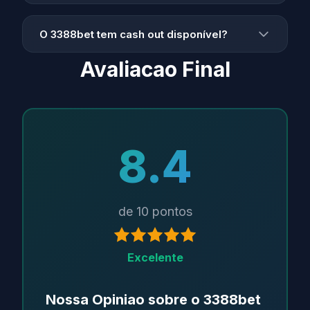
Sim, o 3388bet permite apostas ao vivo
para diversos esportes, como futebol e
O 3388bet tem cash out disponível?
basquete. Além disso, o cash out está
Sim, o 3388bet oferece cash out parcial e
disponível em partidas ao vivo.
Avaliacao Final
total em eventos esportivos. Para ativar, vá
até 'Minhas Apostas' e selecione a opção
de cash out.
8.4
de 10 pontos
Excelente
Nossa Opiniao sobre o 3388bet