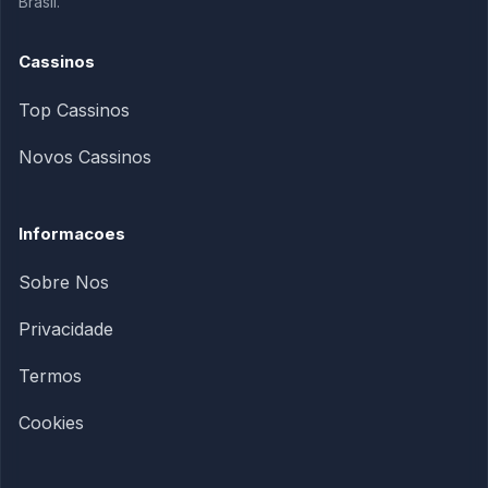
Brasil.
Cassinos
Top Cassinos
Novos Cassinos
Informacoes
Sobre Nos
Privacidade
Termos
Cookies