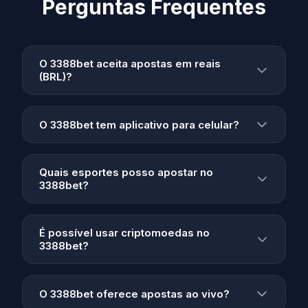
Perguntas Frequentes
O 3388bet aceita apostas em reais
(BRL)?
Sim, o 3388bet permite depósitos e saques
em reais (BRL). Ao criar sua conta, escolha
O 3388bet tem aplicativo para celular?
BRL como moeda padrão para facilitar as
Sim, o 3388bet possui um aplicativo
transações.
dedicado para Android e iOS. Acesse o site
Quais esportes posso apostar no
oficial, clique em 'Baixar App' e siga as
3388bet?
instruções de instalação.
Você pode apostar em 17 modalidades no
3388bet, incluindo futebol, basquete, tênis,
É possível usar criptomoedas no
vôlei e eSports como CS:GO e League of
3388bet?
Legends.
Sim, o 3388bet aceita Bitcoin para
depósitos e saques. O processo de saque
O 3388bet oferece apostas ao vivo?
via cripto é concluído em até 1 hora.