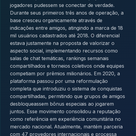
jogadores pudessem se conectar de verdade.
Durante seus primeiros três anos de operação, a
base cresceu organicamente através de
indicações entre amigos, atingindo a marca de 18
mil usuários cadastrados até 2018. O diferencial
estava justamente na proposta de valorizar o
aspecto social, implementando recursos como
salas de chat temáticas, rankings semanais
compartilhados e torneios coletivos onde equipes
competiam por prêmios milionários. Em 2020, a
plataforma passou por uma reformulação
completa que introduziu o sistema de conquistas
compartilhadas, permitindo que grupos de amigos
desbloqueassem bônus especiais ao jogarem
juntos. Esse movimento consolidou a reputação
como referência em experiência comunitária no
mercado nacional. Atualmente, mantém parceria
com 47 provedores internacionais e processa