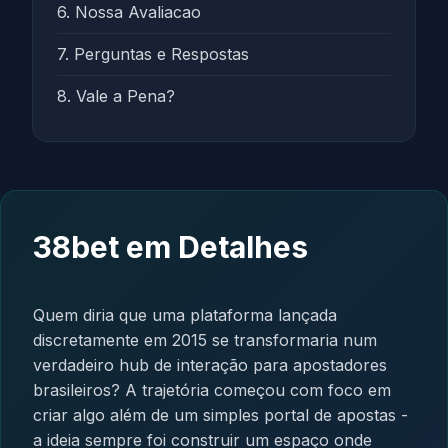
6. Nossa Avaliacao
7. Perguntas e Respostas
8. Vale a Pena?
38bet em Detalhes
Quem diria que uma plataforma lançada
discretamente em 2015 se transformaria num
verdadeiro hub de interação para apostadores
brasileiros? A trajetória começou com foco em
criar algo além de um simples portal de apostas -
a ideia sempre foi construir um espaço onde