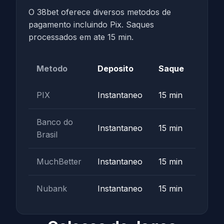
O 38bet oferece diversos metodos de
pagamento incluindo Pix. Saques
processados em ate 15 min.
Metodo
Deposito
Saque
Minim
PIX
Instantaneo
15 min
R$ 20
Banco do
Instantaneo
15 min
R$ 20
Brasil
MuchBetter
Instantaneo
15 min
R$ 20
Nubank
Instantaneo
15 min
R$ 20