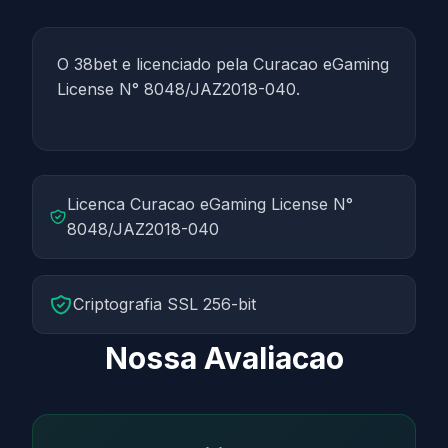
O 38bet e licenciado pela Curacao eGaming
License N° 8048/JAZ2018-040.
Licenca Curacao eGaming License N°
8048/JAZ2018-040
Criptografia SSL 256-bit
Nossa Avaliacao