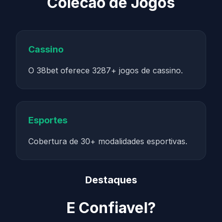
Colecao de Jogos
Cassino
O 38bet oferece 3287+ jogos de cassino.
Esportes
Cobertura de 30+ modalidades esportivas.
Destaques
E Confiavel?