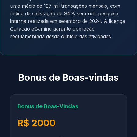
uma média de 127 mil transações mensais, com
índice de satisfação de 94% segundo pesquisa
interna realizada em setembro de 2024. A licença
Curacao eGaming garante operação
regulamentada desde o início das atividades.
Bonus de Boas-vindas
Bonus de Boas-Vindas
R$ 2000