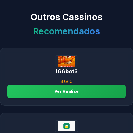
Outros Cassinos
Recomendados
166bet3
8.6/10
Ver Analise