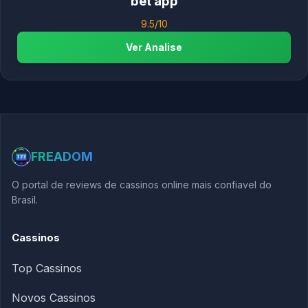
bet app
9.5/10
Ver Analise
FREADOM
O portal de reviews de cassinos online mais confiavel do
Brasil.
Cassinos
Top Cassinos
Novos Cassinos