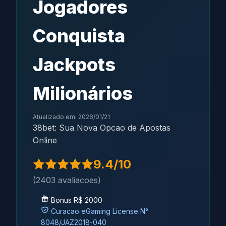
Jogadores
Conquista
Jackpots
Milionários
Atualizado em: 2026/01/21
38bet: Sua Nova Opcao de Apostas
Online
9.4/10
(2403 avaliacoes)
Bonus R$ 2000
Curacao eGaming License N°
8048/JAZ2018-040