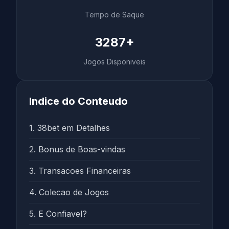
Tempo de Saque
3287+
Jogos Disponiveis
Indice do Conteudo
1. 38bet em Detalhes
2. Bonus de Boas-vindas
3. Transacoes Financeiras
4. Colecao de Jogos
5. E Confiavel?