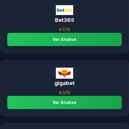
Bet365
9.7/10
Ver Analise
gigabet
8.3/10
Ver Analise