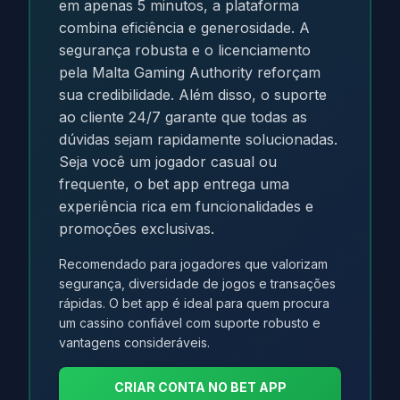
em apenas 5 minutos, a plataforma
combina eficiência e generosidade. A
segurança robusta e o licenciamento
pela Malta Gaming Authority reforçam
sua credibilidade. Além disso, o suporte
ao cliente 24/7 garante que todas as
dúvidas sejam rapidamente solucionadas.
Seja você um jogador casual ou
frequente, o bet app entrega uma
experiência rica em funcionalidades e
promoções exclusivas.
Recomendado para jogadores que valorizam
segurança, diversidade de jogos e transações
rápidas. O bet app é ideal para quem procura
um cassino confiável com suporte robusto e
vantagens consideráveis.
CRIAR CONTA NO BET APP