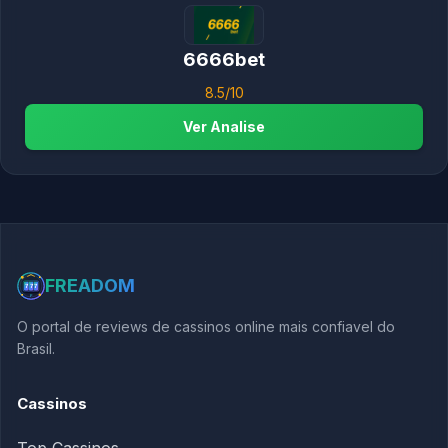
6666bet
8.5/10
Ver Analise
FREADOM
O portal de reviews de cassinos online mais confiavel do
Brasil.
Cassinos