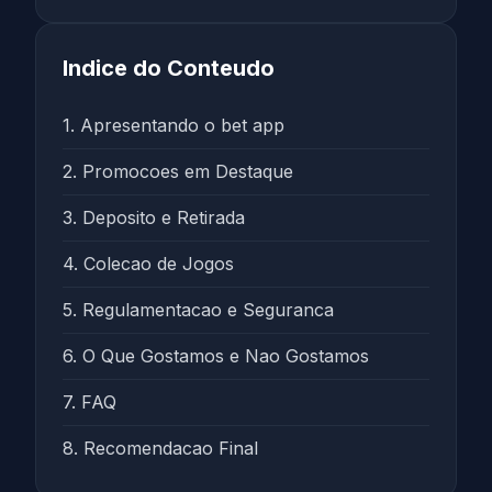
Indice do Conteudo
1. Apresentando o bet app
2. Promocoes em Destaque
3. Deposito e Retirada
4. Colecao de Jogos
5. Regulamentacao e Seguranca
6. O Que Gostamos e Nao Gostamos
7. FAQ
8. Recomendacao Final