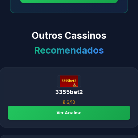
Outros Cassinos
Recomendados
3355bet2
8.6/10
Ver Analise