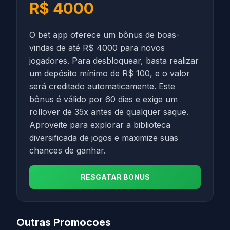
R$ 4000
O bet app oferece um bônus de boas-
vindas de até R$ 4000 para novos
jogadores. Para desbloquear, basta realizar
um depósito mínimo de R$ 100, e o valor
será creditado automaticamente. Este
bônus é válido por 60 dias e exige um
rollover de 35x antes de qualquer saque.
Aproveite para explorar a biblioteca
diversificada de jogos e maximize suas
chances de ganhar.
RESGATAR BONUS
Outras Promocoes