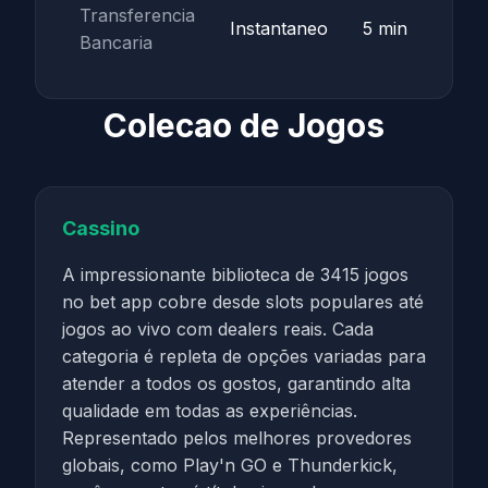
Transferencia
Instantaneo
5 min
R$ 
Bancaria
Colecao de Jogos
Cassino
A impressionante biblioteca de 3415 jogos
no bet app cobre desde slots populares até
jogos ao vivo com dealers reais. Cada
categoria é repleta de opções variadas para
atender a todos os gostos, garantindo alta
qualidade em todas as experiências.
Representado pelos melhores provedores
globais, como Play'n GO e Thunderkick,