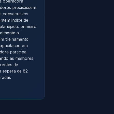
 a operadora
adores precisassem
os consecutivos
ntem indice de
planejado: primeiro
ualmente a
 em treinamento
capacitacao em
dora participa
tando as melhores
arentes de
e espera de 82
tradas