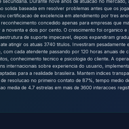
e secundaria. Durante nove anos de atuacao no mercado,
ao solida baseada em resolver problemas antes que os jog
ou certificacao de excelencia em atendimento por tres an
, reconhecimento concedido apenas para empresas que ma
r a noventa e dois por cento. O crescimento foi organico e 
raestrutura de suporte impecavel, depois expandiram grad
s ate atingir os atuais 3740 titulos. Investiram pesadamente
e, com cada atendente passando por 120 horas anuais de 
itos, conhecimento tecnico e psicologia do cliente. A opera
ns internacionais sobre experiencia do usuario, implemen
daptadas para a realidade brasileira. Mantem indices transp
 de resolucao no primeiro contato de 87%, tempo medio d
ao media de 4.7 estrelas em mais de 3600 interacoes regis