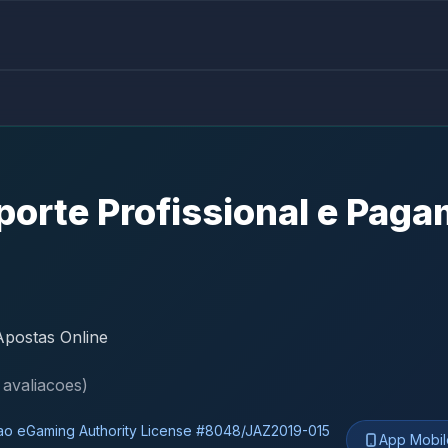
uporte Profissional e Pag
Apostas Online
 avaliacoes)
o eGaming Authority License #8048/JAZ2019-015
App Mobil