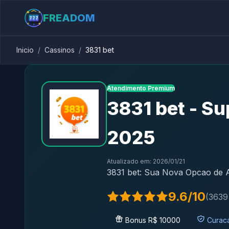
FREADOM
Inicio
/
Cassinos
/
3831 bet
Atendimento Premium
3831 bet - S
2025
Atualizado em: 2026/01/21
3831 bet: Sua Nova Opcao de 
9.6/10
(3639
Bonus R$ 10000
Curaca