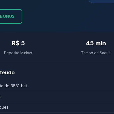
 BONUS
R$ 5
45 min
Deposito Minimo
Tempo de Saque
nteudo
ta do 3831 bet
s
aques