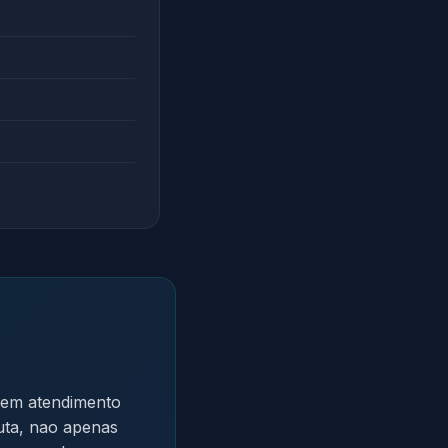
 em atendimento
luta, nao apenas