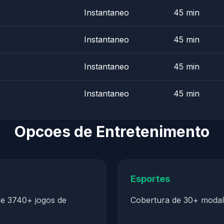
Instantaneo
45 min
Instantaneo
45 min
Instantaneo
45 min
Instantaneo
45 min
Opcoes de Entretenimento
Esportes
ce 3740+ jogos de
Cobertura de 30+ modali