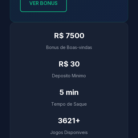
VER BONUS
R$ 7500
Bonus de Boas-vindas
R$ 30
Deposito Minimo
5 min
Tempo de Saque
3621+
Jogos Disponiveis