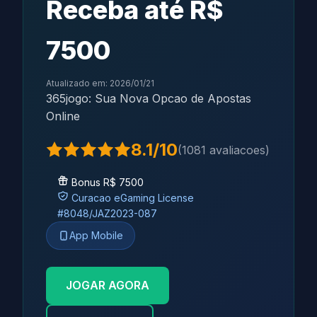
Receba até R$
7500
Atualizado em: 2026/01/21
365jogo: Sua Nova Opcao de Apostas
Online
8.1/10
(1081 avaliacoes)
Bonus R$ 7500
Curacao eGaming License
#8048/JAZ2023-087
App Mobile
JOGAR AGORA