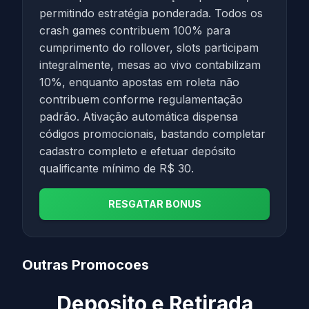
permitindo estratégia ponderada. Todos os
crash games contribuem 100% para
cumprimento do rollover, slots participam
integralmente, mesas ao vivo contabilizam
10%, enquanto apostas em roleta não
contribuem conforme regulamentação
padrão. Ativação automática dispensa
códigos promocionais, bastando completar
cadastro completo e efetuar depósito
qualificante mínimo de R$ 30.
RESGATAR BONUS
Outras Promocoes
Deposito e Retirada