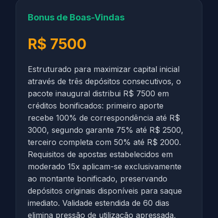
Bonus de Boas-Vindas
R$ 7500
Estruturado para maximizar capital inicial
através de três depósitos consecutivos, o
pacote inaugural distribui R$ 7500 em
créditos bonificados: primeiro aporte
recebe 100% de correspondência até R$
3000, segundo garante 75% até R$ 2500,
terceiro completa com 50% até R$ 2000.
Requisitos de apostas estabelecidos em
moderado 15x aplicam-se exclusivamente
ao montante bonificado, preservando
depósitos originais disponíveis para saque
imediato. Validade estendida de 60 dias
elimina pressão de utilização apressada,