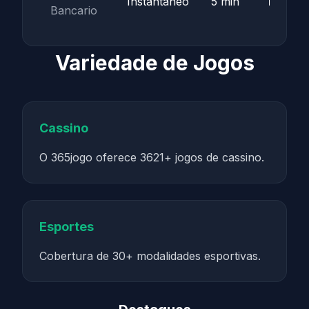
Instantaneo
5 min
R$ 30
Bancario
Variedade de Jogos
Cassino
O 365jogo oferece 3621+ jogos de cassino.
Esportes
Cobertura de 30+ modalidades esportivas.