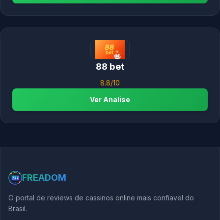
88 bet
8.8/10
Ver Analise
FREADOM
O portal de reviews de cassinos online mais confiavel do
Brasil.