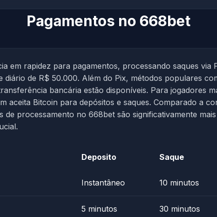
Pagamentos no 668bet
cia em rapidez para pagamentos, processando saques via 
te diário de R$ 50.000. Além do Pix, métodos populares co
ransferência bancária estão disponíveis. Para jogadores m
m aceita Bitcoin para depósitos e saques. Comparado a c
s de processamento no 668bet são significativamente mais 
cial.
Deposito
Saque
Instantâneo
10 minutos
5 minutos
30 minutos