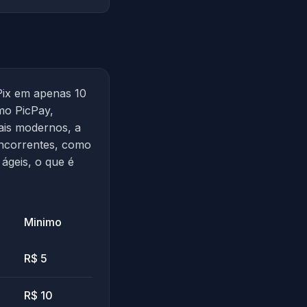
Pix em apenas 10
mo PicPay,
ais modernos, a
oncorrentes, como
ágeis, o que é
Minimo
R$ 5
R$ 10