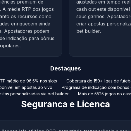
iências premium de
ajustadas em tempo real
k. A média RTP dos jogos
cash out está disponível
anto os recursos como
seus ganhos. Apostador
çadas enriquecem ainda
criar apostas personali
ia. Apostadores podem
bet builder.
de indicação para bônus
opulares.
Destaques
TP médio de 96.5% nos slots
Cobertura de 150+ ligas de futeb
ponível em apostas ao vivo
Programa de indicação com bônus 
stas personalizadas via bet builder
Mais de 5525 jogos no cas
Seguranca e Licenca