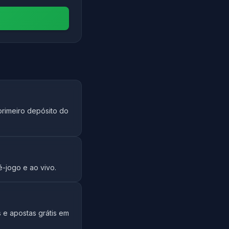
primeiro depósito do
-jogo e ao vivo.
 e apostas grátis em