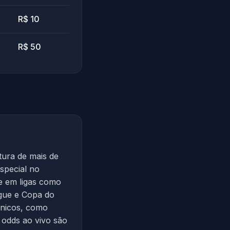
R$ 10
R$ 50
tura de mais de
special no
te em ligas como
ague e Copa do
nicos, como
 odds ao vivo são