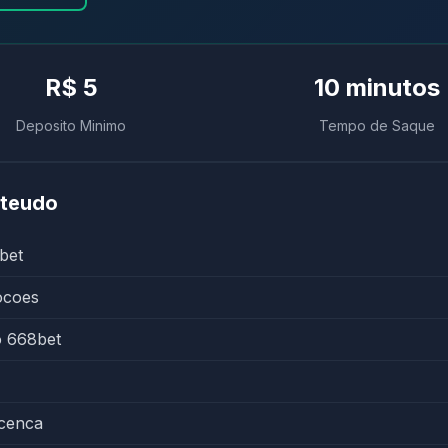
R$ 5
10 minutos
Deposito Minimo
Tempo de Saque
nteudo
bet
ocoes
o 668bet
icenca