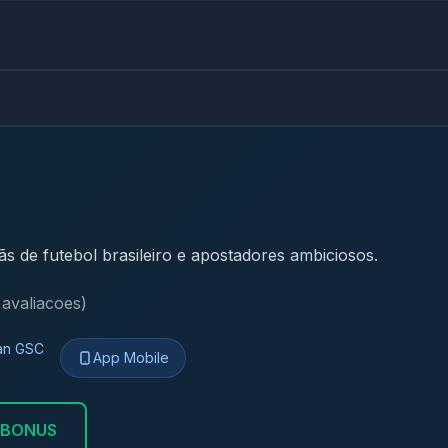
fãs de futebol brasileiro e apostadores ambiciosos.
 avaliacoes)
Man GSC
App Mobile
 BONUS