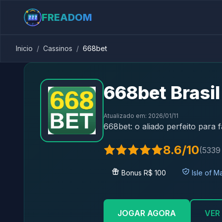
FREADOM
Inicio
/
Cassinos
/
668bet
668bet Brasil
Atualizado em: 2026/01/11
668bet: o aliado perfeito para 
8.6/10
(5339
Bonus R$ 100
Isle of 
JOGAR AGORA
VER