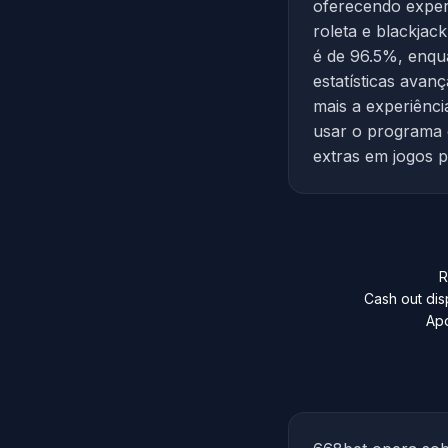
oferecendo exper
roleta e blackjac
é de 96.5%, enqu
estatísticas avan
mais a experiênc
usar o programa 
extras em jogos p
R
Cash out dis
Apo