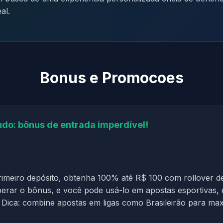
al.
Bonus e Promocoes
o: bônus de entrada imperdível!
rimeiro depósito, obtenha 100% até R$ 100 com rollover d
iberar o bônus, e você pode usá-lo em apostas esportivas,
o. Dica: combine apostas em ligas como Brasileirão para ma