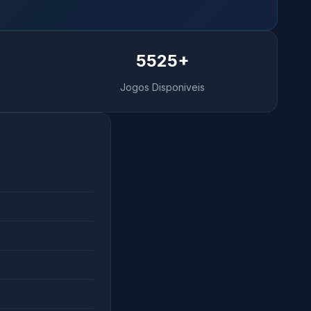
5525+
Jogos Disponiveis